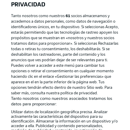
PRIVACIDAD
Tanto nosotros como nuestros
61
socios almacenamos y
accedemos a datos personales, como datos de navegación o
identificadores únicos, en tu dispositivo. Si seleccionas Acepto,
estarás permitiendo que las tecnologías de rastreo apoyen los
propósitos que se muestran en «nosotros y nuestros socios
tratamos datos para proporcionar». Si seleccionas Rechazarlas
Publicidad
Aviso legal
todas o retiras tu consentimiento, los deshabilitarás. Si se
Gestionar las preferencias
Declaracion de privacidad
deshabilitan los rastreadores, parte del contenido y los
anuncios que ves podrían dejar de ser relevantes para ti.
Canales
Trabajos
Puedes volver a acceder a este menú para cambiar tus
opciones o retirar el consentimiento en cualquier momento
Jugadores
Condiciones de uso
haciendo clic en el enlace «Gestionar las preferencias» que
Sello Editorial
Contacto
aparece en el en la parte inferior de la página web. Tus
opciones tendrán efecto dentro de nuestro Sitio web. Para
saber más, consulta nuestra política de privacidad.
Tanto nosotros como nuestros asociados tratamos los
datos para proporcionar:
Utilizar datos de localización geográfica precisa. Analizar
activamente las características del dispositivo para su
identificación. Almacenar la información en un dispositivo y/o
acceder a ella. Publicidad y contenido personalizados,