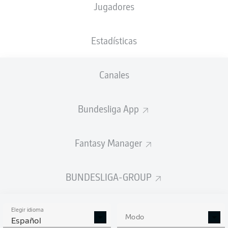
Jugadores
NACIÓN
20.05.1997
TAMAÑO
PESO
DNK
29 AÑOS
186 CM
79 KG
Estadísticas
Competition
Canales
Bundesliga 2
Bundesliga App
Season
Fantasy Manager
ESTADÍSTICAS
BUNDESLIGA-GROUP
TEMPORADA 2025/2026
Elegir idioma
Modo
Español