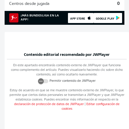
Centros desde jugada
0
¡MÁS BUNDESLIGA EN LA
APP STORE
GOOGLE PLAY
APP!
Contenido editorial recomendado por
JWPlayer
En este apartado encontrarás contenido externo de
JWPlayer
que funciona
como complemento del artículo. Puedes visualizarlo haciendo clic sobre dicho
contenido, así como ocultarlo nuevamente.
Permitir contenido de
JWPlayer
Estoy de acuerdo en que se me muestre contenido externo de
JWPlayer
, lo que
permite que ciertos datos personales se transmitan a
JWPlayer
y que
JWPlayer
establezca cookies. Puedes encontrar más información al respecto en la
declaración de protección de datos de
JWPlayer
|
Editar configuración de
cookies