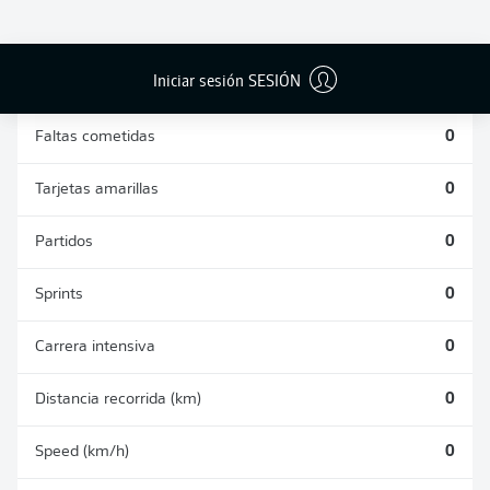
DUELOS
DUELOS
DIVIDIDOS
AÉREOS
GANADOS
GANADOS
0
0
Iniciar sesión SESIÓN
Faltas cometidas
0
Tarjetas amarillas
0
Partidos
0
Sprints
0
Carrera intensiva
0
Distancia recorrida (km)
0
Speed (km/h)
0