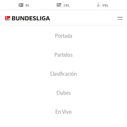
2BL
BL
VBL
JOAKIM
Portada
MÆHLE
21
Partidos
Clasificación
DEFENSA
Clubes
WOLFSBURG
ESTADÍSTICAS TEMPORADA 2025/2026
GOLES
En Vivo