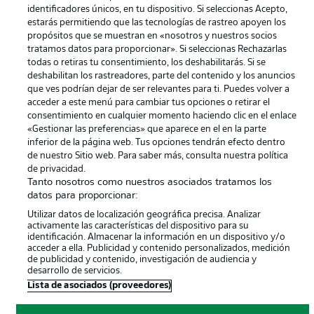
identificadores únicos, en tu dispositivo. Si seleccionas Acepto,
Canales
Trabajos
estarás permitiendo que las tecnologías de rastreo apoyen los
propósitos que se muestran en «nosotros y nuestros socios
Jugadores
Condiciones de uso
tratamos datos para proporcionar». Si seleccionas Rechazarlas
Sello Editorial
Contacto
todas o retiras tu consentimiento, los deshabilitarás. Si se
deshabilitan los rastreadores, parte del contenido y los anuncios
que ves podrían dejar de ser relevantes para ti. Puedes volver a
acceder a este menú para cambiar tus opciones o retirar el
consentimiento en cualquier momento haciendo clic en el enlace
«Gestionar las preferencias» que aparece en el en la parte
inferior de la página web. Tus opciones tendrán efecto dentro
de nuestro Sitio web. Para saber más, consulta nuestra política
de privacidad.
Tanto nosotros como nuestros asociados tratamos los
datos para proporcionar:
© 2026 Bundesliga-Gruppe GmbH
Utilizar datos de localización geográfica precisa. Analizar
activamente las características del dispositivo para su
identificación. Almacenar la información en un dispositivo y/o
Elegir idioma
acceder a ella. Publicidad y contenido personalizados, medición
Español
de publicidad y contenido, investigación de audiencia y
desarrollo de servicios.
Lista de asociados (proveedores)
Modo