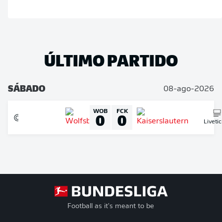
ÚLTIMO PARTIDO
SÁBADO
08-ago-2026
WOB
FCK
0
0
Liveti
Football as it's meant to be