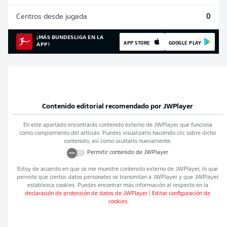
Centros desde jugada
0
¡MÁS BUNDESLIGA EN LA
APP STORE
GOOGLE PLAY
APP!
Contenido editorial recomendado por
JWPlayer
En este apartado encontrarás contenido externo de
JWPlayer
que funciona
como complemento del artículo. Puedes visualizarlo haciendo clic sobre dicho
contenido, así como ocultarlo nuevamente.
Permitir contenido de
JWPlayer
Estoy de acuerdo en que se me muestre contenido externo de
JWPlayer
, lo que
permite que ciertos datos personales se transmitan a
JWPlayer
y que
JWPlayer
establezca cookies. Puedes encontrar más información al respecto en la
declaración de protección de datos de
JWPlayer
|
Editar configuración de
cookies