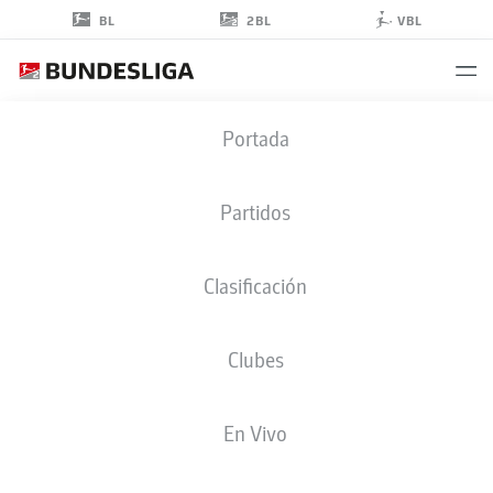
2BL
BL
VBL
LUKAS
Portada
NMECHA
10
Partidos
Clasificación
DELANTERO
Clubes
WOLFSBURG
ESTADÍSTICAS TEMPORADA 2025/2026
GOLES
En Vivo