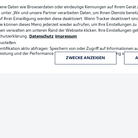
gene Daten wie Browserdaten oder eindeutige Kennungen auf Ihrem Gerät 
 unter „Wir und unsere Partner verarbeiten Daten, um Ihnen Dienste bereitz
Ihrer Einwilligung werden diese deaktiviert. Wenn Tracker deaktiviert sin
Sie können dieses Menü jederzeit wieder aufrufen, um Ihre Einstellungen zu
ngen verwalten am unteren Rand der Webseite klicken. Ihre Einstellungen ge
chutzerklärung.
Datenschutz
Impressum
ustellen:
ifikation aktiv abfragen. Speichern von oder Zugriff auf Informationen a
eistung und der Performance von Inhalten, Zielgruppenforschung sowie E
ZWECKE ANZEIGEN
A
Rechtli
Datensc
BUNDESLIGA APP
Kontakt
Impres