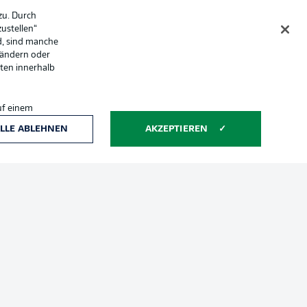
zu. Durch
ustellen“
d, sind manche
 ändern oder
lten innerhalb
uf einem
ntwicklung und
LLE ABLEHNEN
AKZEPTIEREN
che Hinweise
Voreinstellungen verwalten
hutz
Nutzungsbedingungen
Jobs
sum
Partner