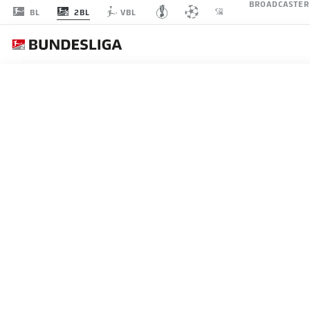
BROADCASTER
2BL
BL
VBL
2. BUN
BMF ZONE
TORE