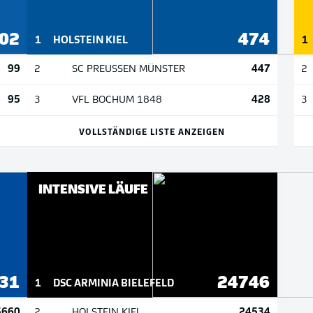
02
474
1
HOLSTEIN KIEL
1
99
447
2
SC PREUSSEN MÜNSTER
2
95
428
3
VFL BOCHUM 1848
3
VOLLSTÄNDIGE LISTE ANZEIGEN
INTENSIVE LÄUFE
31
24746
1
DSC ARMINIA BIELEFELD
5660
24534
2
HOLSTEIN KIEL