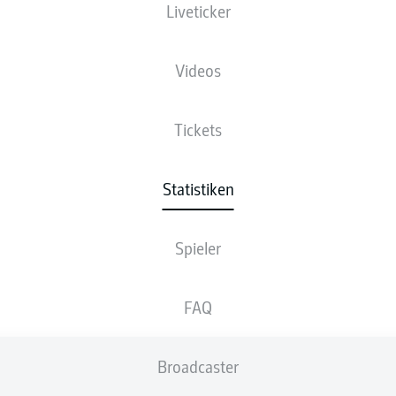
64
528
Liveticker
1
1. FC MAGDEBURG
1
60
517
2
SV ELVERSBERG
2
Videos
59
512
3
SC PADERBORN 07
3
VOLLSTÄNDIGE LISTE ANZEIGEN
Tickets
Statistiken
ELFMETER
Spieler
FAQ
5
10
1
HANNOVER 96
1
3
9
2
DSC ARMINIA BIELEFELD
2
Broadcaster
3
9
SC PADERBORN 07
3