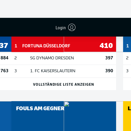
FLANKEN AUS DEM SPIEL
G
Login
37
410
1
FORTUNA DÜSSELDORF
1
884
397
2
SG DYNAMO DRESDEN
2
763
390
3
1. FC KAISERSLAUTERN
3
VOLLSTÄNDIGE LISTE ANZEIGEN
FOULS AM GEGNER
L