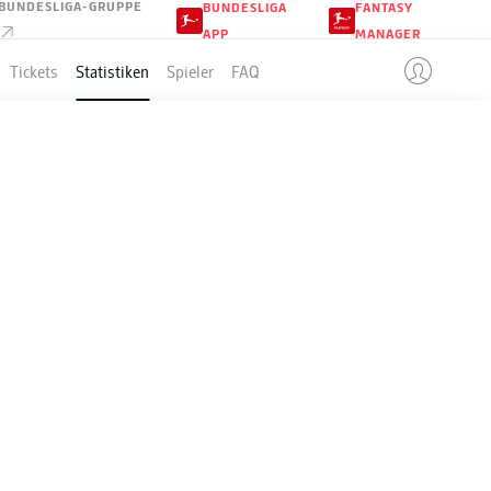
BUNDESLIGA-GRUPPE
BUNDESLIGA
FANTASY
APP
MANAGER
Tickets
Statistiken
Spieler
FAQ
25-2026
Season
2025-2026
FOSTEN- ODER LATTENTREFFER