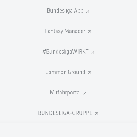
Bundesliga App
VOLLSTÄNDIGE LISTE ANZEIGEN
Fantasy Manager
BALLBESITZ (%)
#BundesligaWIRKT
Common Ground
86
56
1
HANNOVER 96
1
Mitfahrportal
84
55
2
1. FC MAGDEBURG
2
84
54
3
SV ELVERSBERG
3
BUNDESLIGA-GRUPPE
VOLLSTÄNDIGE LISTE ANZEIGEN