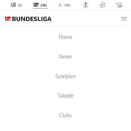
2BL
BL
VBL
2. BUNDESLIGA STATISTIKEN 2026-
Home
2027
News
CLUBS
ÜBERSICHT
SPIELER
BMF ZONE
Spielplan
Season
Tabelle
Clubs