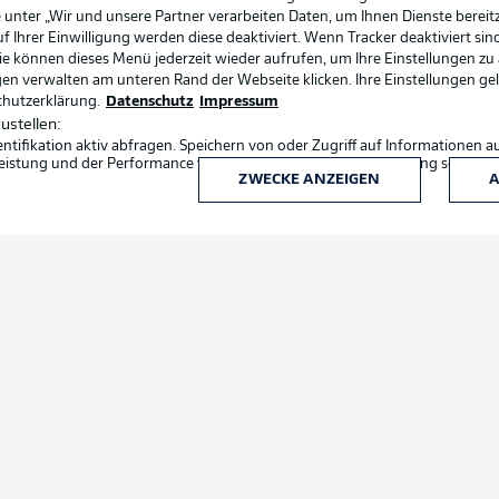
 unter „Wir und unsere Partner verarbeiten Daten, um Ihnen Dienste bereitz
Ihrer Einwilligung werden diese deaktiviert. Wenn Tracker deaktiviert sin
Sie können dieses Menü jederzeit wieder aufrufen, um Ihre Einstellungen zu
ngen verwalten am unteren Rand der Webseite klicken. Ihre Einstellungen ge
Login
chutzerklärung.
Datenschutz
Impressum
ustellen:
ifikation aktiv abfragen. Speichern von oder Zugriff auf Informationen a
eistung und der Performance von Inhalten, Zielgruppenforschung sowie E
ZWECKE ANZEIGEN
A
Rechtli
Datensc
BUNDESLIGA APP
Kontakt
Impres
Spieler