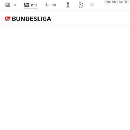
BROADCASTER
2BL
BL
VBL
2. BUN
CLUBS
ÜBERSICHT
SPIELER
BMF ZONE