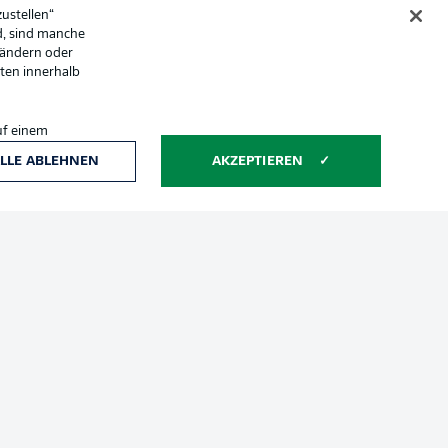
Anzeige Modus
ustellen“
d, sind manche
 ändern oder
lten innerhalb
uf einem
ntwicklung und
LLE ABLEHNEN
AKZEPTIEREN
che Hinweise
Voreinstellungen verwalten
hutz
Nutzungsbedingungen
Jobs
sum
Partner
Liveticker