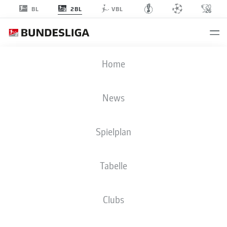
2BL
BL
VBL
2. BUNDESLIGA STATISTIKEN 2026-
Home
2027
News
CLUBS
ÜBERSICHT
SPIELER
BMF ZONE
Spielplan
Season
Tabelle
Clubs