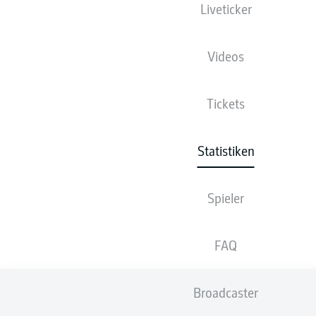
Liveticker
Videos
64
1
SV ELVERSBERG
Tickets
60
2
HANNOVER 96
59
3
SC PADERBORN 07
Statistiken
57
4
SV DARMSTADT 98
Spieler
54
5
SG DYNAMO DRESDEN
53
6
KARLSRUHER SC
FAQ
53
DSC ARMINIA BIELEFELD
Broadcaster
52
8
1. FC KAISERSLAUTERN