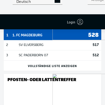
Anzeige
Deutsch
TORSCHÜSSE
Login
528
1
1. FC MAGDEBURG
517
2
SV ELVERSBERG
512
3
SC PADERBORN 07
VOLLSTÄNDIGE LISTE ANZEIGEN
PFOSTEN- ODER LATTENTREFFER