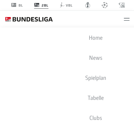
2BL
BL
VBL
2. BUNDESLIGA STATISTIKEN 2025-
Home
2026
News
BMF ZONE
Spielplan
Season
2025-2026
Tabelle
Clubs
TORE