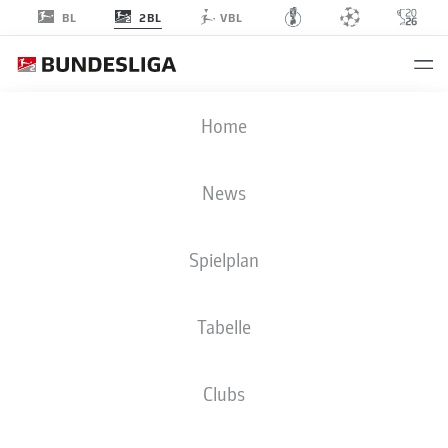
2BL
BL
VBL
2. BUNDESLIGA STATISTIKEN 2026-
Home
2027
News
CLUBS
ÜBERSICHT
SPIELER
BMF ZONE
Spielplan
Season
Tabelle
Clubs