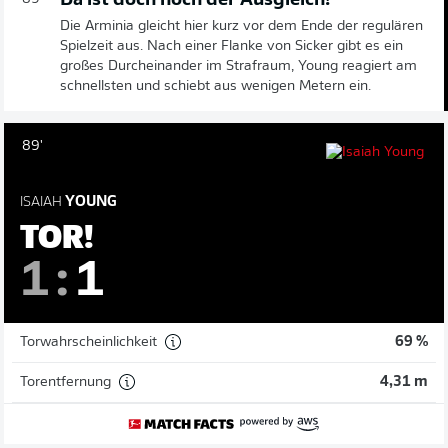
Da ist doch noch der Ausgleich!
Die Arminia gleicht hier kurz vor dem Ende der regulären
Spielzeit aus. Nach einer Flanke von Sicker gibt es ein
großes Durcheinander im Strafraum, Young reagiert am
schnellsten und schiebt aus wenigen Metern ein.
89'
ISAIAH
YOUNG
TOR!
1
:
1
Torwahrscheinlichkeit
69 %
Torentfernung
4,31 m