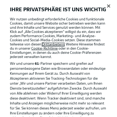
IHRE PRIVATSPHÄRE IST UNS WICHTIG
Bielefeld zur Rotation gezwungen
Wir nutzen unbedingt erforderliche Cookies und funktionale
Fünf Wechsel gibt es hingegen bei der Arminia. Lannert
Cookies, damit unsere Website sicher betrieben werden kann
ist gesperrt. Sarenren Bazee und Handwerker fallen
und ihre Inhalte und Services genutzt werden können. Mit
ebenfalls aus. Schreck und Ersatztorhüter Oppermann
Klick auf „Alle Cookies akzeptieren“ willigst du ein, dass wir
zudem Performance Cookies, Marketing- und Analyse-
sind auf der Bank. Neu in der Startelf ist unter anderem
Cookies und Social-Media-Cookies setzen. Diese stammen
Stammtorhüter Kersken. Ebenfalls neu dabei sind der
teilweise von diesen
Drittanbietern
. Weitere Hinweise findest
gerade verpflichtete Wörl, Boakye, Kania und Hagmann.
du in unserer
Cookie-Richtlinie
oder in den Cookie-
Einstellungen, in denen du auch deine Cookie-Präferenzen
jederzeit
verwalten kannst.
Braunschweig mit einer Änderung
Wir und unsere
61
-Partner speichern und greifen auf
personenbezogene Daten wie Browserdaten oder eindeutige
Im Vergleich zum Pokalspiel gegen Stuttgart muss
Kennungen auf Ihrem Gerät zu. Durch Auswahl von
Backhaus die Mannschaft auf einer Position verändern.
Akzeptieren aktivieren Sie Tracking-Technologien für die
Breunig fehlt gesperrt. Der Verteidiger wird von Ehlers
unter „Wir und unsere Partner verarbeiten Daten, um Ihnen
ersetzt.
Dienste bereitzustellen“ aufgeführten Zwecke. Durch Auswahl
von Alle ablehnen oder Widerruf Ihrer Einwilligung werden
diese deaktiviert. Wenn Tracker deaktiviert sind, sind manche
Startelf: DSC Arminia Bielefeld
Inhalte und Anzeigen möglicherweise nicht mehr so relevant
für Sie. Sie können dieses Menü jederzeit wieder aufrufen, um
Ihre Einstellungen zu ändern oder Ihre Einwilligung zu