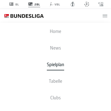
2BL
BL
VBL
EBS
-
DSC
Home
EBS
DSC
1
1
News
Spielplan
LIVE
NEWS
AUFSTELLUNGEN
STATISTIKEN
TABELLE
Tabelle
Clubs