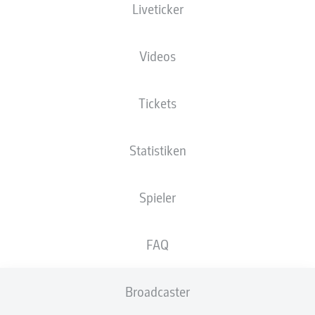
Liveticker
Videos
Tickets
89'
I. Young
C. Conteh
64'
Statistiken
EINTRACHT-STADION
(21.068 Zuschauer)
Patrick Schwengers
Spieler
FAQ
Anzeige
Broadcaster