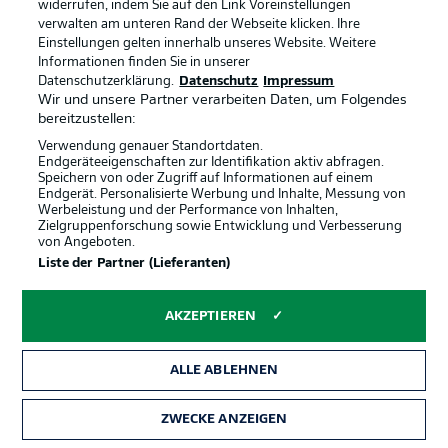
Marius Wörl
Julian Kania
Joel Grodowski
widerrufen, indem Sie auf den Link Voreinstellungen
verwalten am unteren Rand der Webseite klicken. Ihre
Einstellungen gelten innerhalb unseres Website. Weitere
Informationen finden Sie in unserer
Datenschutzerklärung.
Datenschutz
Impressum
Wir und unsere Partner verarbeiten Daten, um Folgendes
bereitzustellen:
Mael Corboz
Marvin Mehlem
Verwendung genauer Standortdaten.
Endgeräteeigenschaften zur Identifikation aktiv abfragen.
Stefano Russo
Speichern von oder Zugriff auf Informationen auf einem
Endgerät. Personalisierte Werbung und Inhalte, Messung von
Werbeleistung und der Performance von Inhalten,
Zielgruppenforschung sowie Entwicklung und Verbesserung
von Angeboten.
Liste der Partner (Lieferanten)
Felix Hagmann
Maximilian Großer
Leon Schneider
Benjamin Boakye
AKZEPTIEREN
ALLE ABLEHNEN
Jonas Kersken
ZWECKE ANZEIGEN