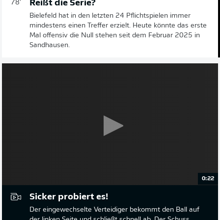
Reißt die Serie?
78'
Bielefeld hat in den letzten 24 Pflichtspielen immer
mindestens einen Treffer erzielt. Heute könnte das erste
Mal offensiv die Null stehen seit dem Februar 2025 in
Sandhausen.
0:22
Sicker probiert es!
Der eingewechselte Verteidiger bekommt den Ball auf
der linken Seite und schließt schnell ab. Der Schuss