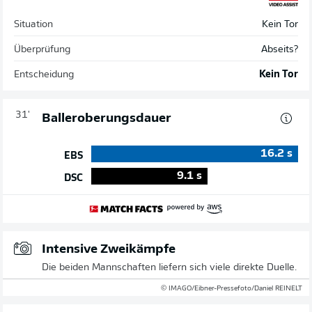
Situation
Kein Tor
Überprüfung
Abseits?
Entscheidung
Kein Tor
31'
Balleroberungsdauer
16.2
s
EBS
9.1
s
DSC
Intensive Zweikämpfe
Die beiden Mannschaften liefern sich viele direkte Duelle.
© IMAGO/Eibner-Pressefoto/Daniel REINELT