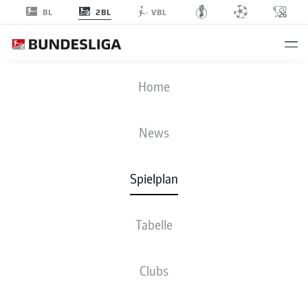
2BL
BL
VBL
KSC
-
SVD
Home
KSC
SVD
2
1
News
Spielplan
LIVE
NEWS
AUFSTELLUNGEN
STATISTIKEN
TABELLE
Tabelle
Clubs