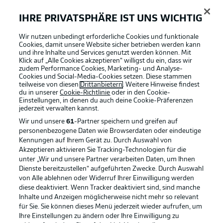
IHRE PRIVATSPHÄRE IST UNS WICHTIG
Wir nutzen unbedingt erforderliche Cookies und funktionale
Cookies, damit unsere Website sicher betrieben werden kann
und ihre Inhalte und Services genutzt werden können. Mit
Klick auf „Alle Cookies akzeptieren“ willigst du ein, dass wir
zudem Performance Cookies, Marketing- und Analyse-
Cookies und Social-Media-Cookies setzen. Diese stammen
teilweise von diesen
Drittanbietern
. Weitere Hinweise findest
du in unserer
Cookie-Richtlinie
oder in den Cookie-
0:29
Einstellungen, in denen du auch deine Cookie-Präferenzen
jederzeit
verwalten kannst.
Technisch stark!
Wir und unsere
61
-Partner speichern und greifen auf
personenbezogene Daten wie Browserdaten oder eindeutige
Kennungen auf Ihrem Gerät zu. Durch Auswahl von
Luftduell
Akzeptieren aktivieren Sie Tracking-Technologien für die
unter „Wir und unsere Partner verarbeiten Daten, um Ihnen
Fukuda steigt gegen Holland zum Kopfball hoch.
Dienste bereitzustellen“ aufgeführten Zwecke. Durch Auswahl
© IMAGO/Eibner-Pressefoto/Jan Prihoda
von Alle ablehnen oder Widerruf Ihrer Einwilligung werden
diese deaktiviert. Wenn Tracker deaktiviert sind, sind manche
Inhalte und Anzeigen möglicherweise nicht mehr so relevant
Schwacher Versuch
25'
für Sie. Sie können dieses Menü jederzeit wieder aufrufen, um
Wanitzek bedient Ben Farhat, der Angreifer schließt
Ihre Einstellungen zu ändern oder Ihre Einwilligung zu