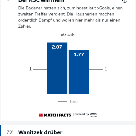
Der KSC will mehr
82'
Die Badener hätten sich, zumindest laut xGoals, einen
zweiten Treffer verdient. Die Hausherren machen
ordentlich Dampf und wollen hier mehr als nur einen
Zähler.
xGoals
2.07
1.77
1
1
Tore
Wanitzek drüber
79'