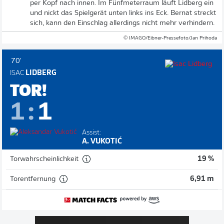
per Kopf nach innen. Im Fünfmeterraum läuft Lidberg ein
und nickt das Spielgerät unten links ins Eck. Bernat streckt
sich, kann den Einschlag allerdings nicht mehr verhindern.
© IMAGO/Eibner-Pressefoto/Jan Prihoda
70'
ISAC
LIDBERG
TOR!
1
:
1
Assist:
A. VUKOTIĆ
Torwahrscheinlichkeit
19 %
Torentfernung
6,91 m