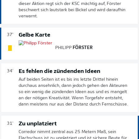
dieser Aktion regt sich der KSC mächtig auf, Förster
beschwert sich lautstark bei Bickel und wird daraufhin
verwarnt.
Gelbe Karte
37'
PHILIPP
FÖRSTER
Es fehlen die zündenden Ideen
34'
Auf beiden Seiten ist es bis ins letzte Drittel hinein
durchaus ansehnlich, dann jedoch gehen den Akteuren
so ein wenig die zündenden Ideen aus und es mangelt
an der nötigen Kreativität. Wenn Torgefahr entsteht,
dann meistens nur aus der Distanz durch Fernschüsse.
Zu unplatziert
31'
Corredor nimmt zentral aus 25 Metern Maß, sein
Flachschuss ist zu unplatziert und ist sichere Beute für