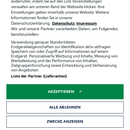
zentral aus 24 Metern ab. Sein Schuss birgt jedoch
widerrufen, indem Sie auf den Link Voreinstellungen
keinerlei Torgefahr und fliegt meterweit rechts am
verwalten am unteren Rand der Webseite klicken. Ihre
Kasten vorbei.
Einstellungen gelten innerhalb unseres Website. Weitere
Informationen finden Sie in unserer
Datenschutzerklärung.
Datenschutz
Impressum
Wir und unsere Partner verarbeiten Daten, um Folgendes
Darmstadt wird stärker
23'
bereitzustellen:
Die Lilien reißen die Begegnung so langsam an sich und
Verwendung genauer Standortdaten.
geben mehr und mehr den Ton an. Der KSC rennt in
Endgeräteeigenschaften zur Identifikation aktiv abfragen.
dieser Phase viel hinterher und agiert etwas zu passiv.
Speichern von oder Zugriff auf Informationen auf einem
Endgerät. Personalisierte Werbung und Inhalte, Messung von
Werbeleistung und der Performance von Inhalten,
Zielgruppenforschung sowie Entwicklung und Verbesserung
Richter verzieht
20'
von Angeboten.
Wieder verliert Karlsruhe das Spielgerät leichtfertig im
Liste der Partner (Lieferanten)
Spielaufbau, so kommt Richter an den Ball und dringt
rechts in den Fünfmeterraum ein. Er visiert aus spitzem
AKZEPTIEREN
Winkel die lange Ecke an, das Leder wird noch
abgefälscht und fliegt am Ende knapp über den Kasten
drüber. Auch der folgende Eckball von der linken Seite
ALLE ABLEHNEN
bringt danach nichts ein.
ZWECKE ANZEIGEN
Papela zieht das Foul
20'