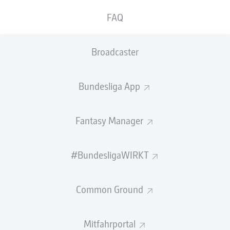
GEW.
GEW.
FAQ
ZWEIKÄMPFE
KOPFDUELLE
0
0
Broadcaster
Begangene Fouls
0
Bundesliga App
Gelbe Karten
0
Einsätze
0
Fantasy Manager
Sprints
0
#BundesligaWIRKT
Intensive Läufe
0
Common Ground
Laufdistanz (km)
0
Speed (km/h)
0
Mitfahrportal