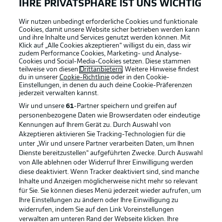
IHRE PRIVATSPHÄRE IST UNS WICHTIG
Wir nutzen unbedingt erforderliche Cookies und funktionale
Cookies, damit unsere Website sicher betrieben werden kann
und ihre Inhalte und Services genutzt werden können. Mit
Klick auf „Alle Cookies akzeptieren“ willigst du ein, dass wir
zudem Performance Cookies, Marketing- und Analyse-
Cookies und Social-Media-Cookies setzen. Diese stammen
teilweise von diesen
Drittanbietern
. Weitere Hinweise findest
du in unserer
Cookie-Richtlinie
oder in den Cookie-
Einstellungen, in denen du auch deine Cookie-Präferenzen
jederzeit
verwalten kannst.
Wir und unsere
61
-Partner speichern und greifen auf
personenbezogene Daten wie Browserdaten oder eindeutige
Kennungen auf Ihrem Gerät zu. Durch Auswahl von
Akzeptieren aktivieren Sie Tracking-Technologien für die
unter „Wir und unsere Partner verarbeiten Daten, um Ihnen
Dienste bereitzustellen“ aufgeführten Zwecke. Durch Auswahl
Rechtliche Hinweise
Voreinstellungen verwalten
von Alle ablehnen oder Widerruf Ihrer Einwilligung werden
diese deaktiviert. Wenn Tracker deaktiviert sind, sind manche
Datenschutz
Nutzungsbedingungen
Inhalte und Anzeigen möglicherweise nicht mehr so relevant
Broadcaster
Kontakt
für Sie. Sie können dieses Menü jederzeit wieder aufrufen, um
Ihre Einstellungen zu ändern oder Ihre Einwilligung zu
Jobs
Impressum
widerrufen, indem Sie auf den Link Voreinstellungen
verwalten am unteren Rand der Webseite klicken. Ihre
Partner
Spieler