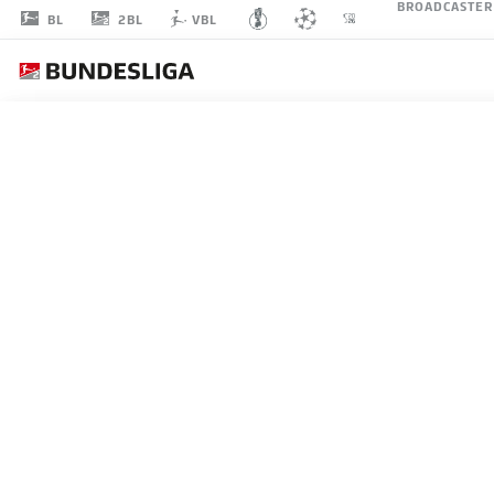
BROADCASTER
2BL
BL
VBL
RAFAEL
PINTO PEDROSA
36
VERTEIDIGUNG
KARLSRUHER SC
STATISTIK SAISON 2026/2027
TORE
MITS