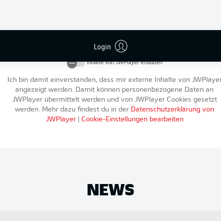
An dieser Stelle findest du einen externen Inhalt von
JWPlayer
, der d
Artikel ergänzt. Du kannst ihn dir mit einem Klick anzeigen lassen u
Login
wieder ausblenden.
Inhalte von
JWPlayer
erlauben
Ich bin damit einverstanden, dass mir externe Inhalte von
JWPlaye
angezeigt werden. Damit können personenbezogene Daten an
JWPlayer
übermittelt werden und von
JWPlayer
Cookies gesetzt
werden. Mehr dazu findest du in der
Datenschutzerklärung von
JWPlayer
|
Cookie-Einstellungen bearbeiten
NEWS