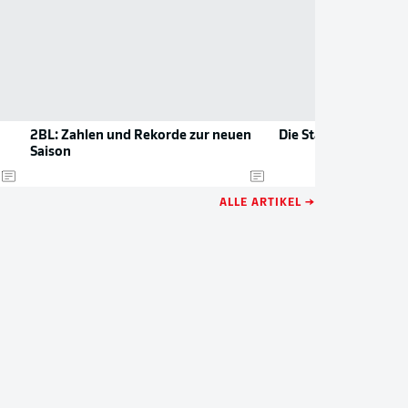
2BL: Zahlen und Rekorde zur neuen
Die Stars der 2. Bund
Saison
ALLE ARTIKEL →