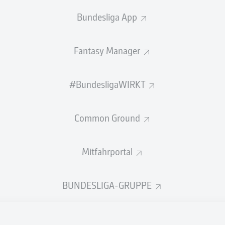
0
Gelbe Karten
Bundesliga App
Einsätze
Fantasy Manager
Sprints
Intensive Läufe
#BundesligaWIRKT
Laufdistanz (km)
Common Ground
Speed (km/h)
Mitfahrportal
Flanken
NOCH MEHR BUNDESLIGA IN 
BUNDESLIGA-GRUPPE
Empfohlener redaktioneller Inhalt von
JWPlayer