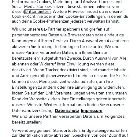
Performance Cookies, Marketing- und Analyse-Cookies und
Rechtliche Hinweise
Voreinstellungen verwalten
Social-Media-Cookies setzen. Diese stammen teilweise von
diesen
Drittanbietern
. Weitere Hinweise findest du in unserer
Datenschutz
Nutzungsbedingungen
Cookie-Richtlinie
oder in den Cookie-Einstellungen, in denen du
auch deine Cookie-Präferenzen jederzeit
verwalten kannst.
Kontakt
Jobs
Wir und unsere
61
-Partner speichern und greifen auf
Impressum
Partner
personenbezogene Daten wie Browserdaten oder eindeutige
Kennungen auf Ihrem Gerät zu. Durch Auswahl von Akzeptieren
Spieler
Liveticker
aktivieren Sie Tracking-Technologien für die unter „Wir und
unsere Partner verarbeiten Daten, um Ihnen Dienste
AGB
bereitzustellen“ aufgeführten Zwecke. Durch Auswahl von Alle
ablehnen oder Widerruf Ihrer Einwilligung werden diese
deaktiviert. Wenn Tracker deaktiviert sind, sind manche Inhalte
und Anzeigen möglicherweise nicht mehr so relevant für Sie. Sie
können dieses Menü jederzeit wieder aufrufen, um Ihre
Einstellungen zu ändern oder Ihre Einwilligung zu widerrufen,
indem Sie auf den Link Voreinstellungen verwalten am unteren
Rand der Webseite klicken. Ihre Einstellungen gelten innerhalb
unseres Website. Weitere Informationen finden Sie in unserer
Datenschutzerklärung.
Datenschutz
Impressum
© 2026 Bundesliga-Gruppe GmbH
Wir und unsere Partner verarbeiten Daten, um Folgendes
bereitzustellen:
Sprachauswahl
Verwendung genauer Standortdaten. Endgeräteeigenschaften
zur Identifikation aktiv abfragen. Speichern von oder Zugriff auf
Deutsch