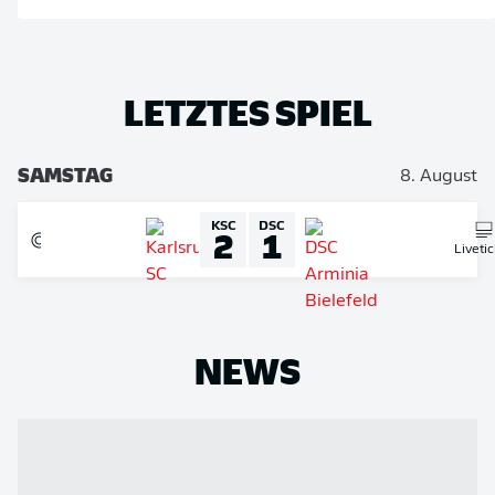
LETZTES SPIEL
SAMSTAG
8. August
KSC
DSC
2
1
Liveti
NEWS