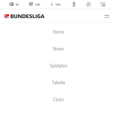
2BL
BL
VBL
ROKO
Home
ŠIMIĆ
9
News
Spielplan
ANGRIFF
Tabelle
KARLSRUHER SC
STATISTIK SAISON 2026/2027
TORE
MITSPIELER
Clubs