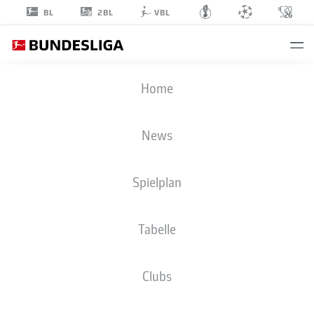
2BL
BL
VBL
PHILIPP
Home
FÖRSTER
10
News
Spielplan
MITTELFELD
Tabelle
VFL BOCHUM 1848
STATISTIK SAISON 2023/2024
TORE
Clubs