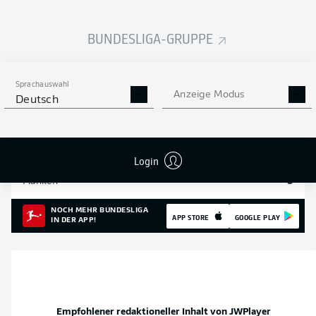
Einsätze
13
BUNDESLIGA-GRUPPE
Sprints
116
Intensive Läufe
413
Sprachauswahl
Anzeige Modus
Deutsch
Laufdistanz (km)
55.4
Speed (km/h)
31.12
Login
Flanken
5
NOCH MEHR BUNDESLIGA
APP STORE
GOOGLE PLAY
IN DER APP!
Empfohlener redaktioneller Inhalt von
JWPlayer