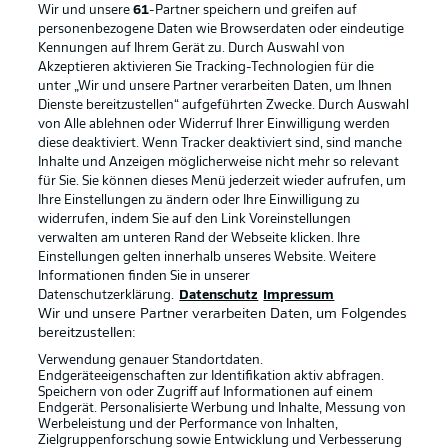
Wir und unsere
61
-Partner speichern und greifen auf
personenbezogene Daten wie Browserdaten oder eindeutige
Kennungen auf Ihrem Gerät zu. Durch Auswahl von
Akzeptieren aktivieren Sie Tracking-Technologien für die
unter „Wir und unsere Partner verarbeiten Daten, um Ihnen
Dienste bereitzustellen“ aufgeführten Zwecke. Durch Auswahl
Rechtliche Hinweise
Voreinstellungen verwalten
von Alle ablehnen oder Widerruf Ihrer Einwilligung werden
diese deaktiviert. Wenn Tracker deaktiviert sind, sind manche
Datenschutz
Nutzungsbedingungen
Inhalte und Anzeigen möglicherweise nicht mehr so relevant
Broadcaster
Kontakt
für Sie. Sie können dieses Menü jederzeit wieder aufrufen, um
Ihre Einstellungen zu ändern oder Ihre Einwilligung zu
Jobs
Impressum
widerrufen, indem Sie auf den Link Voreinstellungen
verwalten am unteren Rand der Webseite klicken. Ihre
Partner
Spieler
Einstellungen gelten innerhalb unseres Website. Weitere
Liveticker
AGB
Informationen finden Sie in unserer
Datenschutzerklärung.
Datenschutz
Impressum
Wir und unsere Partner verarbeiten Daten, um Folgendes
bereitzustellen:
Verwendung genauer Standortdaten.
Endgeräteeigenschaften zur Identifikation aktiv abfragen.
Speichern von oder Zugriff auf Informationen auf einem
Endgerät. Personalisierte Werbung und Inhalte, Messung von
Werbeleistung und der Performance von Inhalten,
Zielgruppenforschung sowie Entwicklung und Verbesserung