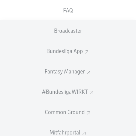
ELFMETER-
TORE
VORLAGEN
ELFMETER
FAQ
TORE
0
0
0
0
Broadcaster
PFOSTEN /
TORSCHÜSSE
LATTE
Bundesliga App
7
0
Fantasy Manager
GEW.
GEW.
ZWEIKÄMPFE
KOPFDUELLE
41
4
#BundesligaWIRKT
Common Ground
Begangene Fouls
6
Gelbe Karten
1
Mitfahrportal