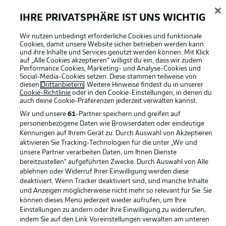
IHRE PRIVATSPHÄRE IST UNS WICHTIG
Wir nutzen unbedingt erforderliche Cookies und funktionale
Cookies, damit unsere Website sicher betrieben werden kann
und ihre Inhalte und Services genutzt werden können. Mit Klick
auf „Alle Cookies akzeptieren“ willigst du ein, dass wir zudem
Performance Cookies, Marketing- und Analyse-Cookies und
Social-Media-Cookies setzen. Diese stammen teilweise von
diesen
Drittanbietern
. Weitere Hinweise findest du in unserer
Rechtliche Hinweise
Voreinstellungen verwalten
Cookie-Richtlinie
oder in den Cookie-Einstellungen, in denen du
auch deine Cookie-Präferenzen jederzeit
verwalten kannst.
Datenschutz
Nutzungsbedingungen
Wir und unsere
61
-Partner speichern und greifen auf
Kontakt
Jobs
personenbezogene Daten wie Browserdaten oder eindeutige
Kennungen auf Ihrem Gerät zu. Durch Auswahl von Akzeptieren
Impressum
Partner
aktivieren Sie Tracking-Technologien für die unter „Wir und
Spieler
Liveticker
unsere Partner verarbeiten Daten, um Ihnen Dienste
bereitzustellen“ aufgeführten Zwecke. Durch Auswahl von Alle
AGB
ablehnen oder Widerruf Ihrer Einwilligung werden diese
deaktiviert. Wenn Tracker deaktiviert sind, sind manche Inhalte
und Anzeigen möglicherweise nicht mehr so relevant für Sie. Sie
können dieses Menü jederzeit wieder aufrufen, um Ihre
Einstellungen zu ändern oder Ihre Einwilligung zu widerrufen,
indem Sie auf den Link Voreinstellungen verwalten am unteren