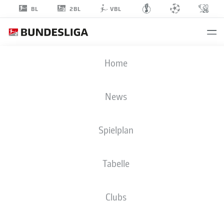
2BL
BL
VBL
NIKLAS
Home
SCHMIDT
22
News
Spielplan
MITTELFELD
Tabelle
SV DARMSTADT 98
STATISTIK SAISON 2023/2024
TORE
Clubs