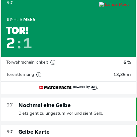
90'
JOSHUA
MEES
TOR!
2
:
1
Torwahrscheinlichkeit
6 %
Torentfernung
13,35 m
Nochmal eine Gelbe
90'
Dietz geht zu ungestüm vor und sieht Gelb.
Gelbe Karte
90'