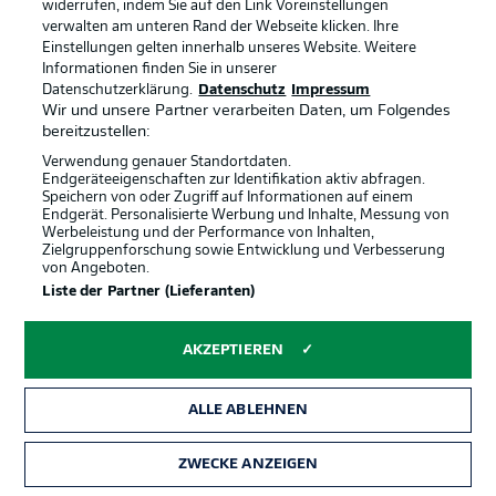
widerrufen, indem Sie auf den Link Voreinstellungen
verwalten am unteren Rand der Webseite klicken. Ihre
Schenk pariert!
9'
Einstellungen gelten innerhalb unseres Website. Weitere
Informationen finden Sie in unserer
Wieder wird ein Fürther gefoult, Klaus legt sich den Ball
Datenschutzerklärung.
Datenschutz
Impressum
zentral vorm Tor und aus über 20 Metern zurecht - und
Wir und unsere Partner verarbeiten Daten, um Folgendes
probiert es direkt! Schenk ist da.
bereitzustellen:
Verwendung genauer Standortdaten.
Endgeräteeigenschaften zur Identifikation aktiv abfragen.
Erste Verwarnung auf der anderen Seite
7'
Speichern von oder Zugriff auf Informationen auf einem
Endgerät. Personalisierte Werbung und Inhalte, Messung von
Frenkert lässt Futkeu in einem Zweikampf nicht los und
Werbeleistung und der Performance von Inhalten,
sieht dafür Gelb.
Zielgruppenforschung sowie Entwicklung und Verbesserung
von Angeboten.
Liste der Partner (Lieferanten)
Gelbe Karte
7'
AKZEPTIEREN
LUKAS
FRENKERT
ALLE ABLEHNEN
Erstes knappes Ding!
6'
Den folgenden Freistoß bringt der Gefoulte selbst scharf
ZWECKE ANZEIGEN
vors Tor, wieder muss Körber die Fäuste zur Hilfe