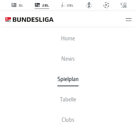
2BL
BL
VBL
PRM
-
SGF
Home
PRM
SGF
2
1
News
Spielplan
LIVE
NEWS
AUFSTELLUNGEN
STATISTIKEN
TABELLE
Tabelle
Clubs