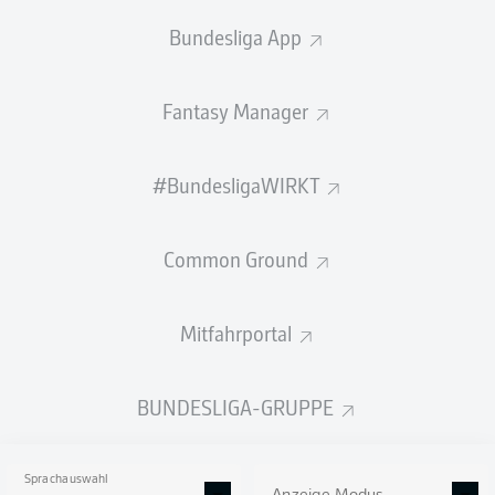
Bundesliga App
Fazit
Fantasy Manager
Und dann ist Schluss! Münster setzt sich in einer
umkämpften Partie spät durch. Nach einer guten ersten
Halbzeit von Fürth, in der Gießelmann per Standard traf,
#BundesligaWIRKT
und einer guten Anfangsphase in Halbzeit zwei
übernahmen die Preußen gegen Ende zunehmend das
Kommando. Mees avancierte mit seinem Kopfball-
Common Ground
Doppelpack zum Matchwinner.
© IMAGO/Sportfoto Zink / Wolfgang Zink
Mitfahrportal
SPIELENDE
BUNDESLIGA-GRUPPE
Mees mit Köpfchen
90'
+ 5
Beide Treffer heute und insgesamt fünf seiner sechs
Sprachauswahl
Saisontore gelangen Mees per Kopf! Allein Davie Selke