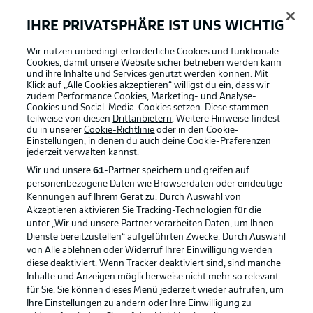
Situation
Tor
IHRE PRIVATSPHÄRE IST UNS WICHTIG
Überprüfung
Abseits?
Wir nutzen unbedingt erforderliche Cookies und funktionale
Cookies, damit unsere Website sicher betrieben werden kann
Entscheidung
Tor
und ihre Inhalte und Services genutzt werden können. Mit
Klick auf „Alle Cookies akzeptieren“ willigst du ein, dass wir
zudem Performance Cookies, Marketing- und Analyse-
10'
Cookies und Social-Media-Cookies setzen. Diese stammen
teilweise von diesen
Drittanbietern
. Weitere Hinweise findest
du in unserer
Cookie-Richtlinie
oder in den Cookie-
Einstellungen, in denen du auch deine Cookie-Präferenzen
JOSHUA
MEES
jederzeit
verwalten kannst.
TOR!
Wir und unsere
61
-Partner speichern und greifen auf
personenbezogene Daten wie Browserdaten oder eindeutige
1
:
0
Kennungen auf Ihrem Gerät zu. Durch Auswahl von
Akzeptieren aktivieren Sie Tracking-Technologien für die
unter „Wir und unsere Partner verarbeiten Daten, um Ihnen
Dienste bereitzustellen“ aufgeführten Zwecke. Durch Auswahl
Torwahrscheinlichkeit
5 %
von Alle ablehnen oder Widerruf Ihrer Einwilligung werden
diese deaktiviert. Wenn Tracker deaktiviert sind, sind manche
Torentfernung
10,66 m
Inhalte und Anzeigen möglicherweise nicht mehr so relevant
für Sie. Sie können dieses Menü jederzeit wieder aufrufen, um
Ihre Einstellungen zu ändern oder Ihre Einwilligung zu