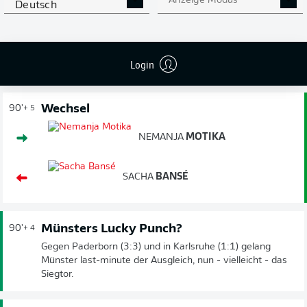
Anzeige Modus
Deutsch
traf in dieser Saison öfter per Kopf.
Nochmal ein Wechsel
90'
+ 5
Login
Kann Fürth hier doch nochmal zurückschlagen?
Wechsel
90'
+ 5
NEMANJA
MOTIKA
SACHA
BANSÉ
Münsters Lucky Punch?
90'
+ 4
Gegen Paderborn (3:3) und in Karlsruhe (1:1) gelang
Münster last-minute der Ausgleich, nun - vielleicht - das
Siegtor.