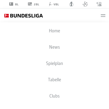
2BL
BL
VBL
ANDRÁS
Home
NÉMETH
28
News
Spielplan
ANGRIFF
Tabelle
SC PREUSSEN MÜNSTER
STATISTIK SAISON 2025/2026
TORE
Clubs