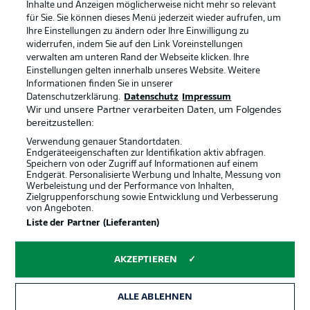
Inhalte und Anzeigen möglicherweise nicht mehr so relevant
Broadcaster
Kontakt
für Sie. Sie können dieses Menü jederzeit wieder aufrufen, um
Ihre Einstellungen zu ändern oder Ihre Einwilligung zu
Jobs
Impressum
widerrufen, indem Sie auf den Link Voreinstellungen
verwalten am unteren Rand der Webseite klicken. Ihre
Partner
Spieler
Einstellungen gelten innerhalb unseres Website. Weitere
Liveticker
AGB
Informationen finden Sie in unserer
Datenschutzerklärung.
Datenschutz
Impressum
Wir und unsere Partner verarbeiten Daten, um Folgendes
bereitzustellen:
Verwendung genauer Standortdaten.
Endgeräteeigenschaften zur Identifikation aktiv abfragen.
Speichern von oder Zugriff auf Informationen auf einem
Endgerät. Personalisierte Werbung und Inhalte, Messung von
Werbeleistung und der Performance von Inhalten,
Zielgruppenforschung sowie Entwicklung und Verbesserung
von Angeboten.
© 2026 Bundesliga-Gruppe GmbH
Liste der Partner (Lieferanten)
Sprachauswahl
AKZEPTIEREN
Deutsch
ALLE ABLEHNEN