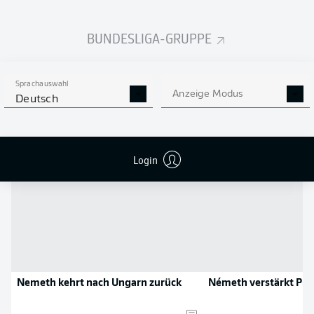
Flanken
0
BUNDESLIGA-GRUPPE
NOCH MEHR BUNDESLIGA
APP STORE
GOOGLE PLAY
IN DER APP!
Sprachauswahl
Anzeige Modus
Deutsch
NEWS
Login
Nemeth kehrt nach Ungarn zurück
Németh verstärkt Pr