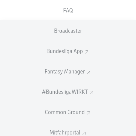
FAQ
GEW.
GEW.
ZWEIKÄMPFE
KOPFDUELLE
0
0
Broadcaster
Begangene Fouls
0
Bundesliga App
Gelbe Karten
0
Fantasy Manager
Einsätze
0
Sprints
0
#BundesligaWIRKT
Intensive Läufe
0
Common Ground
Laufdistanz (km)
0
Mitfahrportal
Speed (km/h)
0