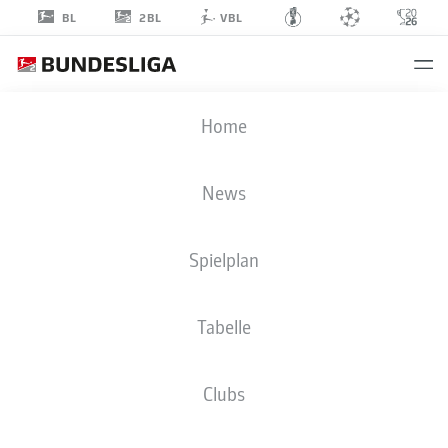
2BL
BL
VBL
SACHA
Home
BANSÉ
6
News
Spielplan
MITTELFELD
Tabelle
SPVGG GREUTHER FÜRTH
STATISTIK SAISON 2026/2027
TORE
MITSPIELER
Clubs