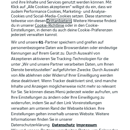
und ihre Inhalte und Services genutzt werden können. Mit
Klick auf „Alle Cookies akzeptieren“ willigst du ein, dass wir
zudem Performance Cookies, Marketing- und Analyse-
Cookies und Social-Media-Cookies setzen. Diese stammen
teilweise von diesen
Drittanbietern
. Weitere Hinweise findest
du in unserer
Cookie-Richtlinie
oder in den Cookie-
Einstellungen, in denen du auch deine Cookie-Präferenzen
jederzeit
verwalten kannst.
Wir und unsere
61
-Partner speichern und greifen auf
personenbezogene Daten wie Browserdaten oder eindeutige
Kennungen auf Ihrem Gerät zu. Durch Auswahl von
Akzeptieren aktivieren Sie Tracking-Technologien für die
unter „Wir und unsere Partner verarbeiten Daten, um Ihnen
Dienste bereitzustellen“ aufgeführten Zwecke. Durch Auswahl
Rechtliche Hinweise
Voreinstellungen verwalten
von Alle ablehnen oder Widerruf Ihrer Einwilligung werden
diese deaktiviert. Wenn Tracker deaktiviert sind, sind manche
Datenschutz
Nutzungsbedingungen
Inhalte und Anzeigen möglicherweise nicht mehr so relevant
Kontakt
Jobs
für Sie. Sie können dieses Menü jederzeit wieder aufrufen, um
Ihre Einstellungen zu ändern oder Ihre Einwilligung zu
Impressum
Partner
widerrufen, indem Sie auf den Link Voreinstellungen
verwalten am unteren Rand der Webseite klicken. Ihre
Spieler
Liveticker
Einstellungen gelten innerhalb unseres Website. Weitere
AGB
Informationen finden Sie in unserer
Datenschutzerklärung.
Datenschutz
Impressum