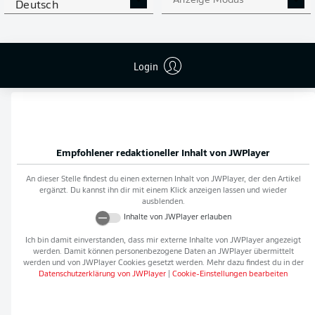
Anzeige Modus
Deutsch
Flanken
0
NOCH MEHR BUNDESLIGA
APP STORE
GOOGLE PLAY
Login
IN DER APP!
Empfohlener redaktioneller Inhalt von
JWPlayer
An dieser Stelle findest du einen externen Inhalt von
JWPlayer
, der den Artikel
ergänzt. Du kannst ihn dir mit einem Klick anzeigen lassen und wieder
ausblenden.
Inhalte von
JWPlayer
erlauben
Ich bin damit einverstanden, dass mir externe Inhalte von
JWPlayer
angezeigt
werden. Damit können personenbezogene Daten an
JWPlayer
übermittelt
werden und von
JWPlayer
Cookies gesetzt werden. Mehr dazu findest du in der
Datenschutzerklärung von
JWPlayer
|
Cookie-Einstellungen bearbeiten