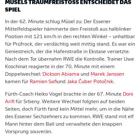
MÜSELS TRAUMFREISTOSS ENTSCHEIDET DAS S
PIEL
In der 62. Minute schlug Müsel zu: Der Essener
Mittelfeldspieler hämmerte den Freistoß aus halblinker
Position mit 121 km/h in den rechten Winkel – unhaltbar
für Prüfrock, der verdächtig weit mittig stand. Es war ein
Geniestreich, der die Hafenstraße in Ekstase versetzte.
Nach dem Tor übernahm RWE die Kontrolle. Trainer Uwe
Koschinat reagierte in der 70. Minute mit einem
Doppelwechsel:
Dickson Abiama
und
Marek Janssen
kamen für
Ramien Safi
und
Jaka Čuber Potočnik
.
Fürth-Coach Heiko Vogel brachte in der 67. Minute
Doni
Arifi
für Srbeny. Weitere Wechsel folgten auf beiden
Seiten, doch Fürth fand kein Mittel mehr, um in die Nähe
des Essener Sechzehners zu kommen. RWE stand mit elf
Mann hinter dem Ball und verwaltete den knappen
Vorsprung souverän.