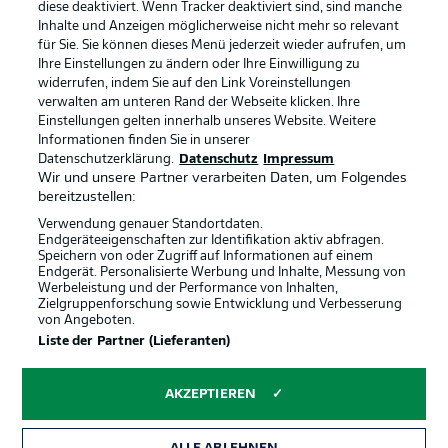
diese deaktiviert. Wenn Tracker deaktiviert sind, sind manche
Datenschutz
Nutzungsbedingungen
Inhalte und Anzeigen möglicherweise nicht mehr so relevant
Kontakt
Jobs
für Sie. Sie können dieses Menü jederzeit wieder aufrufen, um
Ihre Einstellungen zu ändern oder Ihre Einwilligung zu
Impressum
Partner
widerrufen, indem Sie auf den Link Voreinstellungen
verwalten am unteren Rand der Webseite klicken. Ihre
Spieler
Liveticker
Einstellungen gelten innerhalb unseres Website. Weitere
AGB
Informationen finden Sie in unserer
Datenschutzerklärung.
Datenschutz
Impressum
Wir und unsere Partner verarbeiten Daten, um Folgendes
bereitzustellen:
Verwendung genauer Standortdaten.
Endgeräteeigenschaften zur Identifikation aktiv abfragen.
Speichern von oder Zugriff auf Informationen auf einem
Endgerät. Personalisierte Werbung und Inhalte, Messung von
Werbeleistung und der Performance von Inhalten,
Zielgruppenforschung sowie Entwicklung und Verbesserung
von Angeboten.
© 2026 Bundesliga-Gruppe GmbH
Liste der Partner (Lieferanten)
Sprachauswahl
AKZEPTIEREN
Deutsch