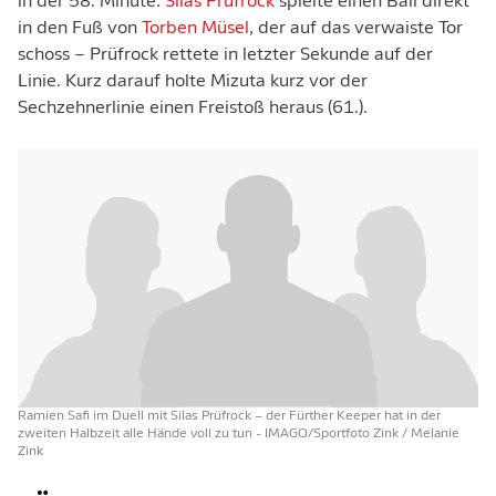
in der 58. Minute:
Silas Prüfrock
spielte einen Ball direkt
in den Fuß von
Torben Müsel
, der auf das verwaiste Tor
schoss – Prüfrock rettete in letzter Sekunde auf der
Linie. Kurz darauf holte Mizuta kurz vor der
Sechzehnerlinie einen Freistoß heraus (61.).
Ramien Safi im Duell mit Silas Prüfrock – der Fürther Keeper hat in der
zweiten Halbzeit alle Hände voll zu tun
- IMAGO/Sportfoto Zink / Melanie
Zink