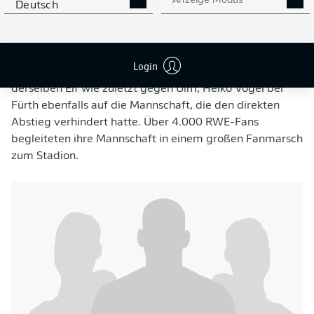
Anzeige Modus
Fürths Topstürmer Noel Futkeu, mit 19 Saisontoren
Deutsch
Torschützenkönig der 2. Bundesliga, war dabei
ausgerechnet in seiner Geburtsstadt Essen im Einsatz.
Beide Trainer setzten auf ihre bewährten
Login
Startformationen: Uwe Koschinat vertraute bei RWE
derselben Elf wie zuletzt gegen Ulm, Heiko Vogel bei
Fürth ebenfalls auf die Mannschaft, die den direkten
Abstieg verhindert hatte. Über 4.000 RWE-Fans
begleiteten ihre Mannschaft in einem großen Fanmarsch
zum Stadion.