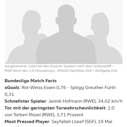
Ausgelassener Jubel bei den Essener Spielern nach dem Schlusspfiff –
RWE feiert den 1:0-Hinspielsieg
- IMAGO/Sportfoto Zink / Wolfgang Zink
Bundesliga Match Facts
xGoals
: Rot-Weiss Essen 0,76 - SpVgg Greuther Fürth
0,31
Schnellster Spieler
: Jannik Hofmann (RWE), 34,02 km/h
Tor mit der geringsten Torwahrscheinlichkeit
: 1:0
von Torben Müsel (RWE), 3,71 Prozent
Most Pressed Player
: Sayfallah Ltaief (SGF), 19 Mal