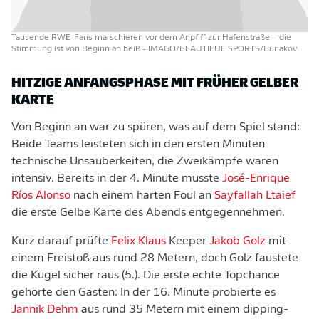
Tausende RWE-Fans marschieren vor dem Anpfiff zur Hafenstraße – die
Stimmung ist von Beginn an heiß
- IMAGO/BEAUTIFUL SPORTS/Buriakov
HITZIGE ANFANGSPHASE MIT FRÜHER GELBER
KARTE
Von Beginn an war zu spüren, was auf dem Spiel stand:
Beide Teams leisteten sich in den ersten Minuten
technische Unsauberkeiten, die Zweikämpfe waren
intensiv. Bereits in der 4. Minute musste
José-Enrique
Ríos Alonso
nach einem harten Foul an
Sayfallah Ltaief
die erste Gelbe Karte des Abends entgegennehmen.
Kurz darauf prüfte
Felix Klaus
Keeper
Jakob Golz
mit
einem Freistoß aus rund 28 Metern, doch Golz faustete
die Kugel sicher raus (5.). Die erste echte Topchance
gehörte den Gästen: In der 16. Minute probierte es
Jannik Dehm
aus rund 35 Metern mit einem dipping-