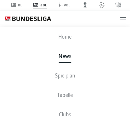
2BL
BL
VBL
Anzeige
Home
News
Spielplan
Tabelle
Clubs
GOLDENER MOMENT ENTSCHEIDET