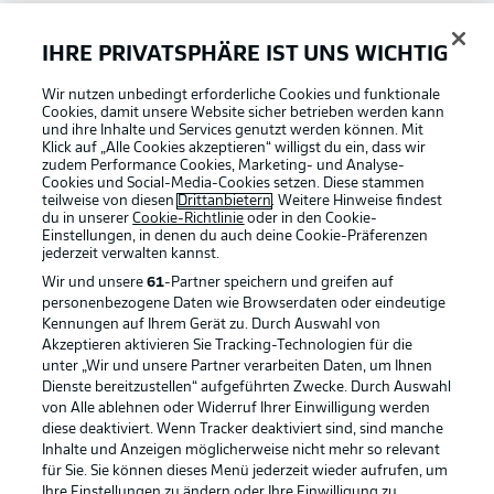
Bundesliga App
IHRE PRIVATSPHÄRE IST UNS WICHTIG
Wir nutzen unbedingt erforderliche Cookies und funktionale
Fantasy Manager
Cookies, damit unsere Website sicher betrieben werden kann
und ihre Inhalte und Services genutzt werden können. Mit
Klick auf „Alle Cookies akzeptieren“ willigst du ein, dass wir
zudem Performance Cookies, Marketing- und Analyse-
#BundesligaWIRKT
Cookies und Social-Media-Cookies setzen. Diese stammen
teilweise von diesen
Drittanbietern
. Weitere Hinweise findest
du in unserer
Cookie-Richtlinie
oder in den Cookie-
Einstellungen, in denen du auch deine Cookie-Präferenzen
Common Ground
jederzeit
verwalten kannst.
Wir und unsere
61
-Partner speichern und greifen auf
personenbezogene Daten wie Browserdaten oder eindeutige
Mitfahrportal
Kennungen auf Ihrem Gerät zu. Durch Auswahl von
Akzeptieren aktivieren Sie Tracking-Technologien für die
Football as it's meant to be
unter „Wir und unsere Partner verarbeiten Daten, um Ihnen
Dienste bereitzustellen“ aufgeführten Zwecke. Durch Auswahl
BUNDESLIGA-GRUPPE
von Alle ablehnen oder Widerruf Ihrer Einwilligung werden
diese deaktiviert. Wenn Tracker deaktiviert sind, sind manche
Inhalte und Anzeigen möglicherweise nicht mehr so relevant
BUNDESLIGA APP
für Sie. Sie können dieses Menü jederzeit wieder aufrufen, um
Sprachauswahl
Ihre Einstellungen zu ändern oder Ihre Einwilligung zu