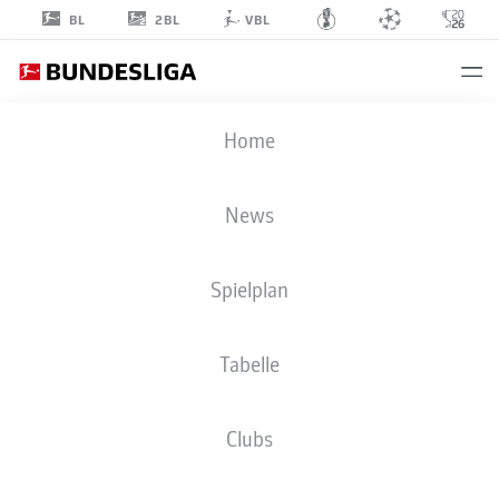
2BL
BL
VBL
JANNIK
Home
HOFMANN
43
News
Spielplan
VERTEIDIGUNG
Tabelle
1. FC NÜRNBERG
STATISTIK SAISON 2018/2019
TORE
Clubs