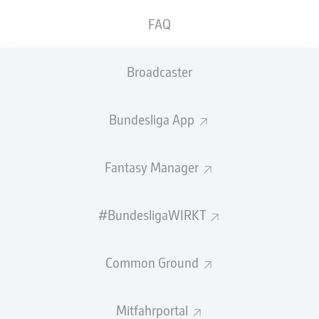
GEW.
GEW.
FAQ
ZWEIKÄMPFE
KOPFDUELLE
0
0
Broadcaster
Begangene Fouls
0
Bundesliga App
Gelbe Karten
0
Einsätze
0
Fantasy Manager
Sprints
0
#BundesligaWIRKT
Intensive Läufe
0
Common Ground
Laufdistanz (km)
0
Speed (km/h)
0
Mitfahrportal