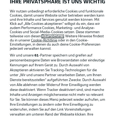
IHRE PRIVATSPHÄRE IST UNS WICHTIG
Wir nutzen unbedingt erforderliche Cookies und funktionale
Cookies, damit unsere Website sicher betrieben werden kann
und ihre Inhalte und Services genutzt werden können. Mit
Klick auf „Alle Cookies akzeptieren“ willigst du ein, dass wir
zudem Performance Cookies, Marketing- und Analyse-
Cookies und Social-Media-Cookies setzen. Diese stammen
teilweise von diesen
Drittanbietern
. Weitere Hinweise findest
du in unserer
Cookie-Richtlinie
oder in den Cookie-
Einstellungen, in denen du auch deine Cookie-Präferenzen
jederzeit
verwalten kannst.
Wir und unsere
61
-Partner speichern und greifen auf
personenbezogene Daten wie Browserdaten oder eindeutige
Kennungen auf Ihrem Gerät zu. Durch Auswahl von
Akzeptieren aktivieren Sie Tracking-Technologien für die
unter „Wir und unsere Partner verarbeiten Daten, um Ihnen
Dienste bereitzustellen“ aufgeführten Zwecke. Durch Auswahl
Rechtliche Hinweise
Voreinstellungen verwalten
von Alle ablehnen oder Widerruf Ihrer Einwilligung werden
diese deaktiviert. Wenn Tracker deaktiviert sind, sind manche
Datenschutz
Nutzungsbedingungen
Inhalte und Anzeigen möglicherweise nicht mehr so relevant
Broadcaster
Kontakt
für Sie. Sie können dieses Menü jederzeit wieder aufrufen, um
Ihre Einstellungen zu ändern oder Ihre Einwilligung zu
Jobs
Impressum
widerrufen, indem Sie auf den Link Voreinstellungen
verwalten am unteren Rand der Webseite klicken. Ihre
Partner
Spieler