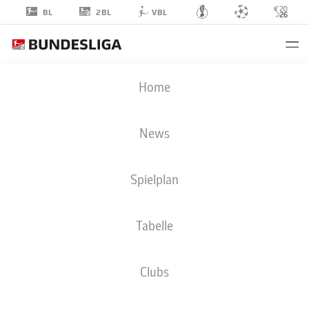
2BL
BL
VBL
DONI
Home
ARIFI
28
News
Spielplan
MITTELFELD
Tabelle
SPVGG GREUTHER FÜRTH
STATISTIK SAISON 2026/2027
TORE
MITSPIELER
Clubs