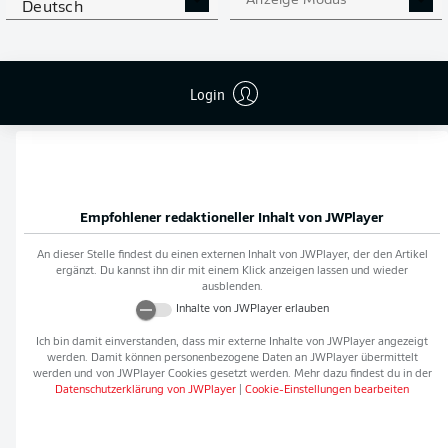
Anzeige Modus
Deutsch
Flanken
0
NOCH MEHR BUNDESLIGA
APP STORE
GOOGLE PLAY
Login
IN DER APP!
Empfohlener redaktioneller Inhalt von
JWPlayer
An dieser Stelle findest du einen externen Inhalt von
JWPlayer
, der den Artikel
ergänzt. Du kannst ihn dir mit einem Klick anzeigen lassen und wieder
ausblenden.
Inhalte von
JWPlayer
erlauben
Ich bin damit einverstanden, dass mir externe Inhalte von
JWPlayer
angezeigt
werden. Damit können personenbezogene Daten an
JWPlayer
übermittelt
werden und von
JWPlayer
Cookies gesetzt werden. Mehr dazu findest du in der
Datenschutzerklärung von
JWPlayer
|
Cookie-Einstellungen bearbeiten