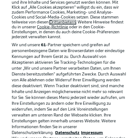
und ihre Inhalte und Services genutzt werden können. Mit
Klick auf „Alle Cookies akzeptieren“ willigst du ein, dass wir
zudem Performance Cookies, Marketing- und Analyse-
Cookies und Social-Media-Cookies setzen. Diese stammen
teilweise von diesen
Drittanbietern
. Weitere Hinweise findest
du in unserer
Cookie-Richtlinie
oder in den Cookie-
Einstellungen, in denen du auch deine Cookie-Präferenzen
jederzeit
verwalten kannst.
Wir und unsere
61
-Partner speichern und greifen auf
personenbezogene Daten wie Browserdaten oder eindeutige
Kennungen auf Ihrem Gerät zu. Durch Auswahl von
Akzeptieren aktivieren Sie Tracking-Technologien für die
unter „Wir und unsere Partner verarbeiten Daten, um Ihnen
Dienste bereitzustellen“ aufgeführten Zwecke. Durch Auswahl
Rechtliche Hinweise
Voreinstellungen verwalten
von Alle ablehnen oder Widerruf Ihrer Einwilligung werden
diese deaktiviert. Wenn Tracker deaktiviert sind, sind manche
Datenschutz
Nutzungsbedingungen
Inhalte und Anzeigen möglicherweise nicht mehr so relevant
Kontakt
Jobs
für Sie. Sie können dieses Menü jederzeit wieder aufrufen, um
Ihre Einstellungen zu ändern oder Ihre Einwilligung zu
Impressum
Partner
widerrufen, indem Sie auf den Link Voreinstellungen
verwalten am unteren Rand der Webseite klicken. Ihre
Spieler
Liveticker
Einstellungen gelten innerhalb unseres Website. Weitere
AGB
Informationen finden Sie in unserer
Datenschutzerklärung.
Datenschutz
Impressum