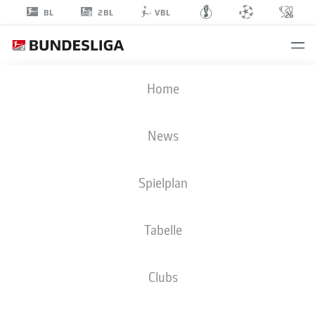
2BL
BL
VBL
TONI
Home
LEISTNER
News
Spielplan
VERTEIDIGUNG
Tabelle
HERTHA BSC
STATISTIK SAISON 2019/2020
TORE
Clubs