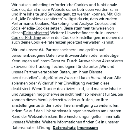
Wir nutzen unbedingt erforderliche Cookies und funktionale
Cookies, damit unsere Website sicher betrieben werden kann
und ihre Inhalte und Services genutzt werden können. Mit Klick
auf „Alle Cookies akzeptieren“ willigst du ein, dass wir zudem
Performance Cookies, Marketing- und Analyse-Cookies und
Social-Media-Cookies setzen. Diese stammen teilweise von
Rechtliche Hinweise
Voreinstellungen verwalten
diesen
Drittanbietern
. Weitere Hinweise findest du in unserer
Cookie-Richtlinie
oder in den Cookie-Einstellungen, in denen du
Datenschutz
Nutzungsbedingungen
auch deine Cookie-Präferenzen jederzeit
verwalten kannst.
Kontakt
Jobs
Wir und unsere
61
-Partner speichern und greifen auf
personenbezogene Daten wie Browserdaten oder eindeutige
Impressum
Partner
Kennungen auf Ihrem Gerät zu. Durch Auswahl von Akzeptieren
aktivieren Sie Tracking-Technologien für die unter „Wir und
Spieler
Liveticker
unsere Partner verarbeiten Daten, um Ihnen Dienste
AGB
bereitzustellen“ aufgeführten Zwecke. Durch Auswahl von Alle
ablehnen oder Widerruf Ihrer Einwilligung werden diese
deaktiviert. Wenn Tracker deaktiviert sind, sind manche Inhalte
und Anzeigen möglicherweise nicht mehr so relevant für Sie. Sie
können dieses Menü jederzeit wieder aufrufen, um Ihre
Einstellungen zu ändern oder Ihre Einwilligung zu widerrufen,
indem Sie auf den Link Voreinstellungen verwalten am unteren
Rand der Webseite klicken. Ihre Einstellungen gelten innerhalb
unseres Website. Weitere Informationen finden Sie in unserer
Datenschutzerklärung.
Datenschutz
Impressum