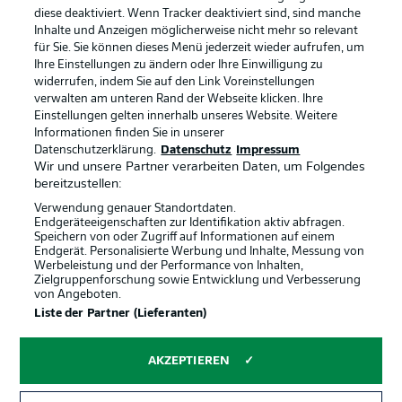
diese deaktiviert. Wenn Tracker deaktiviert sind, sind manche
Datenschutz
Nutzungsbedingungen
Inhalte und Anzeigen möglicherweise nicht mehr so relevant
Broadcaster
Kontakt
für Sie. Sie können dieses Menü jederzeit wieder aufrufen, um
Ihre Einstellungen zu ändern oder Ihre Einwilligung zu
Jobs
Impressum
widerrufen, indem Sie auf den Link Voreinstellungen
verwalten am unteren Rand der Webseite klicken. Ihre
Partner
Spieler
Einstellungen gelten innerhalb unseres Website. Weitere
Liveticker
AGB
Informationen finden Sie in unserer
Datenschutzerklärung.
Datenschutz
Impressum
Wir und unsere Partner verarbeiten Daten, um Folgendes
bereitzustellen:
Verwendung genauer Standortdaten.
Endgeräteeigenschaften zur Identifikation aktiv abfragen.
Speichern von oder Zugriff auf Informationen auf einem
Endgerät. Personalisierte Werbung und Inhalte, Messung von
Werbeleistung und der Performance von Inhalten,
Zielgruppenforschung sowie Entwicklung und Verbesserung
von Angeboten.
© 2026 Bundesliga-Gruppe GmbH
Liste der Partner (Lieferanten)
Sprachauswahl
AKZEPTIEREN
Deutsch