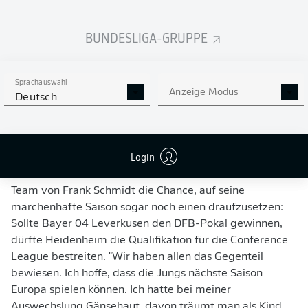
extrem stolz auf die Mannschaft, auf den Verein, was wir
in unserer ersten Bundesliga-Saison geleistet haben",
BUNDESLIGA-GRUPPE
sagte
Jan-Niklas Beste
, der mit elf Assists zu einem der
besten Vorlagengeber der Spielzeit zählt, nach dem
Spiel.
Sprachauswahl
Anzeige Modus
Deutsch
Dass am Ende Platz acht rausspringen würde, hatte man
so wohl nicht auf dem Schirm, denn die Heidenheimer
schlossen die Saison punktgleich mit Werder Bremen
Login
und dem SC Freiburg ab (alle 42), hatten aber das beste
Torverhältnis von diesen drei Teams. Dadurch hat das
Team von Frank Schmidt die Chance, auf seine
märchenhafte Saison sogar noch einen draufzusetzen:
Sollte Bayer 04 Leverkusen den DFB-Pokal gewinnen,
dürfte Heidenheim die Qualifikation für die Conference
League bestreiten. "Wir haben allen das Gegenteil
bewiesen. Ich hoffe, dass die Jungs nächste Saison
Europa spielen können. Ich hatte bei meiner
Auswechslung Gänsehaut, davon träumt man als Kind,