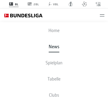
2BL
BL
VBL
Anzeige
Home
News
Heidenheim träumt von Europa
- © Daniel Kopatsch/Bundesliga
Spielplan
Tabelle
Clubs