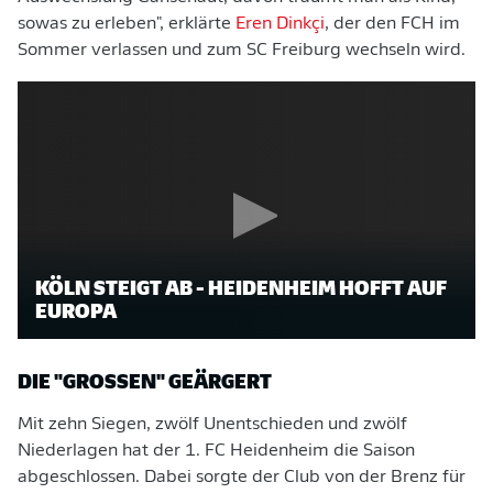
sowas zu erleben", erklärte
Eren Dinkçi
, der den FCH im
Sommer verlassen und zum SC Freiburg wechseln wird.
KÖLN STEIGT AB - HEIDENHEIM HOFFT AUF
EUROPA
DIE "GROSSEN" GEÄRGERT
Mit zehn Siegen, zwölf Unentschieden und zwölf
Niederlagen hat der 1. FC Heidenheim die Saison
abgeschlossen. Dabei sorgte der Club von der Brenz für