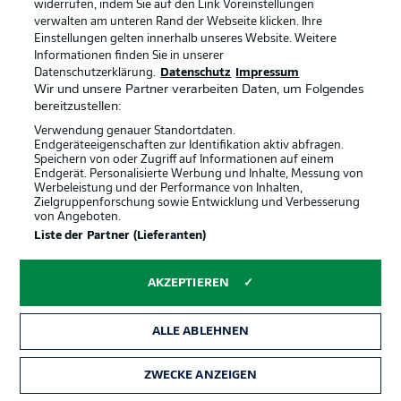
widerrufen, indem Sie auf den Link Voreinstellungen
Erster Abschluss KSC
7'
verwalten am unteren Rand der Webseite klicken. Ihre
Nach einer Flanke von der rechten Seite landet der Ball
Einstellungen gelten innerhalb unseres Website. Weitere
Informationen finden Sie in unserer
schlussendlich links im Rückraum bei Herold, der direkt
Datenschutzerklärung.
Datenschutz
Impressum
abschließt. Der Schuss geht aber knapp rechts am Tor
Wir und unsere Partner verarbeiten Daten, um Folgendes
vorbei.
bereitzustellen:
Verwendung genauer Standortdaten.
Endgeräteeigenschaften zur Identifikation aktiv abfragen.
Wieder Müller
3'
Speichern von oder Zugriff auf Informationen auf einem
Nach einem Steilpass setzt sich der Stürmer bei seinem
Endgerät. Personalisierte Werbung und Inhalte, Messung von
Werbeleistung und der Performance von Inhalten,
zweiten Startelfeinsatz durch und schließt kurz vor dem
Zielgruppenforschung sowie Entwicklung und Verbesserung
Strafraum von links ab, der Ball landet aber neben dem
von Angeboten.
Tor.
Liste der Partner (Lieferanten)
Erste Ecke Kiel
2'
AKZEPTIEREN
Die Gastgeber starten etwas offensiver in das Spiel.
Nach dem ersten Eckstoß trifft Müller den Ball aber nicht
ALLE ABLEHNEN
richtig, sodass dieser weit am Tor vorbeifliegt.
ZWECKE ANZEIGEN