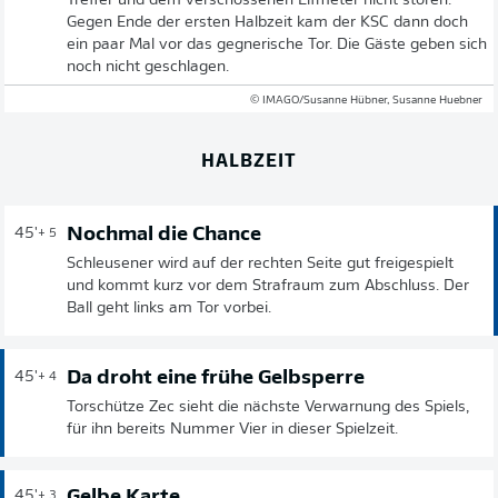
Treffer und dem verschossenen Elfmeter nicht stören.
Gegen Ende der ersten Halbzeit kam der KSC dann doch
ein paar Mal vor das gegnerische Tor. Die Gäste geben sich
noch nicht geschlagen.
© IMAGO/Susanne Hübner, Susanne Huebner
HALBZEIT
Nochmal die Chance
45'
+ 5
Schleusener wird auf der rechten Seite gut freigespielt
und kommt kurz vor dem Strafraum zum Abschluss. Der
Ball geht links am Tor vorbei.
Da droht eine frühe Gelbsperre
45'
+ 4
Torschütze Zec sieht die nächste Verwarnung des Spiels,
für ihn bereits Nummer Vier in dieser Spielzeit.
Gelbe Karte
45'
+ 3