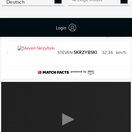
Anzeige Modus
Deutsch
Spieler nach 90 Minuten
1.
MARCUS
MÜLLER
34,26
km/h
Login
2.
PHIL
HARRES
32,40
km/h
3.
STEVEN
SKRZYBSKI
32,36
km/h