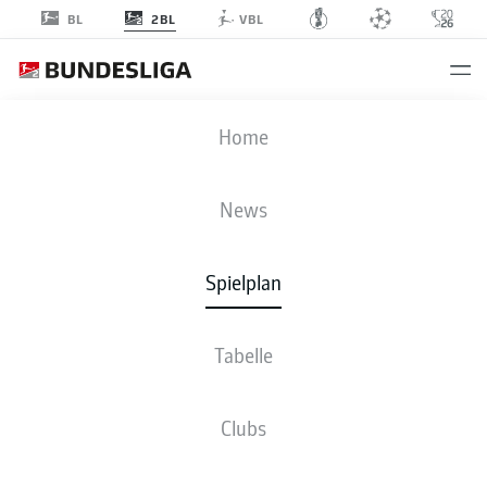
2BL
BL
VBL
KSV
-
KSC
Home
KSV
KSC
3
0
News
Spielplan
LIVE
NEWS
AUFSTELLUNGEN
STATISTIKEN
TABELLE
Tabelle
Clubs