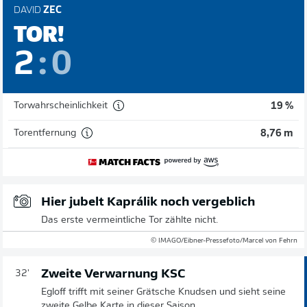
DAVID
ZEC
TOR!
2
:
0
Torwahrscheinlichkeit
19 %
Torentfernung
8,76 m
Hier jubelt Kaprálik noch vergeblich
Das erste vermeintliche Tor zählte nicht.
© IMAGO/Eibner-Pressefoto/Marcel von Fehrn
Zweite Verwarnung KSC
32'
Egloff trifft mit seiner Grätsche Knudsen und sieht seine
zweite Gelbe Karte in dieser Saison.