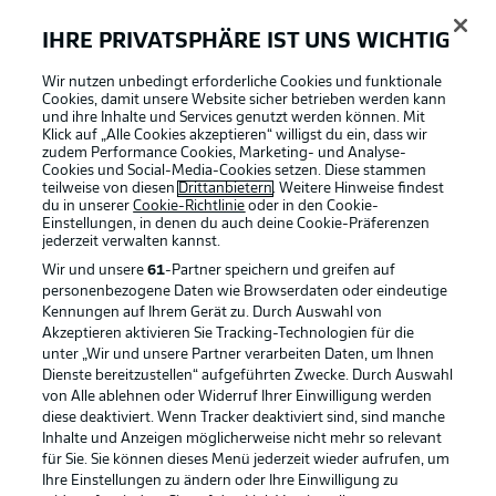
HANS
CHRISTIAN BERNAT
IHRE PRIVATSPHÄRE IST UNS WICHTIG
Wir nutzen unbedingt erforderliche Cookies und funktionale
10'
Cookies, damit unsere Website sicher betrieben werden kann
und ihre Inhalte und Services genutzt werden können. Mit
Klick auf „Alle Cookies akzeptieren“ willigst du ein, dass wir
zudem Performance Cookies, Marketing- und Analyse-
Situation
Kein Strafstoß
Cookies und Social-Media-Cookies setzen. Diese stammen
teilweise von diesen
Drittanbietern
. Weitere Hinweise findest
Überprüfung
Foulspiel?
du in unserer
Cookie-Richtlinie
oder in den Cookie-
Einstellungen, in denen du auch deine Cookie-Präferenzen
Entscheidung
Strafstoß
jederzeit
verwalten kannst.
Wir und unsere
61
-Partner speichern und greifen auf
personenbezogene Daten wie Browserdaten oder eindeutige
Gibt es Elfmeter?
10'
Kennungen auf Ihrem Gerät zu. Durch Auswahl von
Akzeptieren aktivieren Sie Tracking-Technologien für die
Nach einem langen Ball aus der Innenverteidigung
unter „Wir und unsere Partner verarbeiten Daten, um Ihnen
kommt Herold nicht richtig an den Ball und Kaprálik
Dienste bereitzustellen“ aufgeführten Zwecke. Durch Auswahl
versucht an Bernat vorbeizugehen. Der Offensivspieler
von Alle ablehnen oder Widerruf Ihrer Einwilligung werden
wird dabei leicht vom Torhüter berührt und fällt. Der
diese deaktiviert. Wenn Tracker deaktiviert sind, sind manche
Schiedsrichter winkt erstmal ab, wird aber zum Monitor
Inhalte und Anzeigen möglicherweise nicht mehr so relevant
geschickt.
für Sie. Sie können dieses Menü jederzeit wieder aufrufen, um
Ihre Einstellungen zu ändern oder Ihre Einwilligung zu