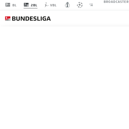
BROADCASTER
2BL
BL
VBL
SC P
SPIELTAG 25
LI
STARTELF
SC PREUSSEN MÜNSTER
4-4-2