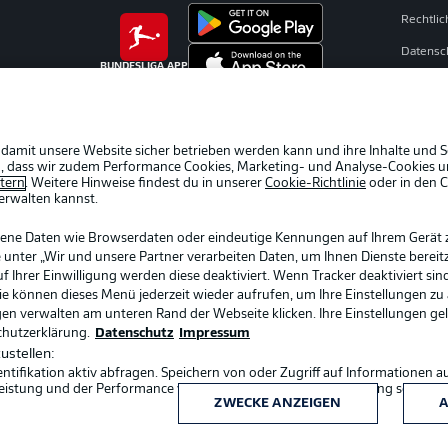
Rechtli
Datensc
BUNDESLIGA APP
Kontakt
Impres
Spieler
 damit unsere Website sicher betrieben werden kann und ihre Inhalte und S
ein, dass wir zudem Performance Cookies, Marketing- und Analyse-Cookies u
AGB
etern
. Weitere Hinweise findest du in unserer
Cookie-Richtlinie
oder in den 
erwalten kannst.
gene Daten wie Browserdaten oder eindeutige Kennungen auf Ihrem Gerät 
 unter „Wir und unsere Partner verarbeiten Daten, um Ihnen Dienste bereitz
Ihrer Einwilligung werden diese deaktiviert. Wenn Tracker deaktiviert sin
Sie können dieses Menü jederzeit wieder aufrufen, um Ihre Einstellungen zu
ngen verwalten am unteren Rand der Webseite klicken. Ihre Einstellungen ge
chutzerklärung.
Datenschutz
Impressum
ustellen:
ifikation aktiv abfragen. Speichern von oder Zugriff auf Informationen a
Sprachauswahl
eistung und der Performance von Inhalten, Zielgruppenforschung sowie E
Deutsch
ZWECKE ANZEIGEN
A