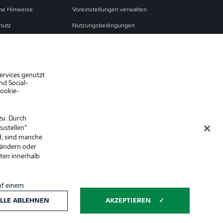
che Hinweise
Voreinstellungen verwalten
hutz
Nutzungsbedingungen
Jobs
sum
Partner
Liveticker
ervices genutzt
nd Social-
Cookie-
zu. Durch
ustellen“
d, sind manche
 ändern oder
lten innerhalb
uf einem
ntwicklung und
Anzeige Modus
LLE ABLEHNEN
AKZEPTIEREN