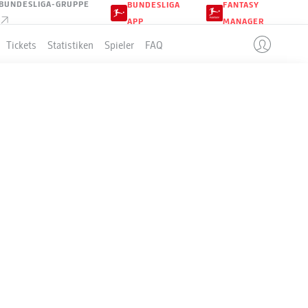
BUNDESLIGA-GRUPPE
BUNDESLIGA
FANTASY
APP
MANAGER
Tickets
Statistiken
Spieler
FAQ
LLE
4-2-3-1
HERTHA BSC