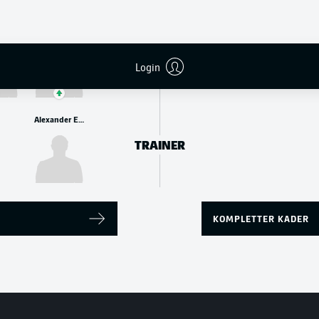
Oscar Vilhelmsson
Joshua Mees
ANGRIFF
Login
Alexander Ende
TRAINER
KOMPLETTER KADER