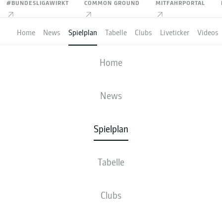
#BUNDESLIGAWIRKT
COMMON GROUND
MITFAHRPORTAL
Home
News
Spielplan
Tabelle
Clubs
Liveticker
Videos
REUSSEN MÜNSTER
-
HERTHA BSC
Home
PRM
BSC
1
2
News
Spielplan
VE
NEWS
AUFSTELLUNGEN
STATISTIKEN
TABE
Tabelle
Clubs