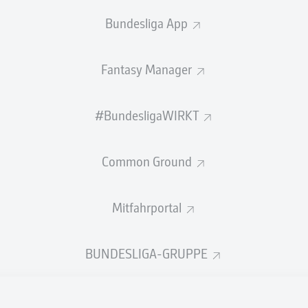
Bundesliga App
BANK
Fantasy Manager
Morten Behrens
#BundesligaWIRKT
TORHÜTER
Common Ground
Torge Paetow
VERTEIDIGUNG
Mitfahrportal
BUNDESLIGA-GRUPPE
Marcel Benger
Yassine Bouchama
MITTELFELD