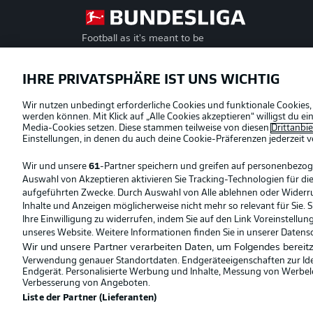
Football as it's meant to be
Offizielle Partner
IHRE PRIVATSPHÄRE IST UNS WICHTIG
Wir nutzen unbedingt erforderliche Cookies und funktionale Cookies,
werden können. Mit Klick auf „Alle Cookies akzeptieren“ willigst du 
Media-Cookies setzen. Diese stammen teilweise von diesen
Drittanbi
Einstellungen, in denen du auch deine Cookie-Präferenzen jederzeit
v
Wir und unsere
61
-Partner speichern und greifen auf personenbezo
Auswahl von Akzeptieren aktivieren Sie Tracking-Technologien für die
aufgeführten Zwecke. Durch Auswahl von Alle ablehnen oder Widerruf 
Inhalte und Anzeigen möglicherweise nicht mehr so relevant für Sie. 
Ihre Einwilligung zu widerrufen, indem Sie auf den Link Voreinstellu
unseres Website. Weitere Informationen finden Sie in unserer Datens
Wir und unsere Partner verarbeiten Daten, um Folgendes bereitz
Verwendung genauer Standortdaten. Endgeräteeigenschaften zur Ident
Endgerät. Personalisierte Werbung und Inhalte, Messung von Werbel
© 2026 Bundesliga-Gruppe GmbH
Verbesserung von Angeboten.
Liste der Partner (Lieferanten)