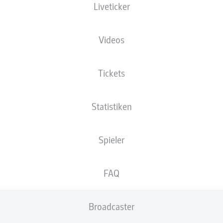
Liveticker
in Yamada
Videos
eier
Josip Brekal
Tickets
Marvin Schulz
Kevin
Statistiken
Spieler
Heuer
Jano ter Horst
Niklas Kolbe
FAQ
k
Broadcaster