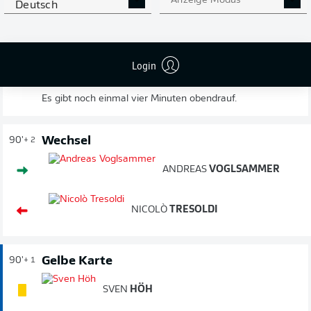
Anzeige Modus
Wieder Freistoß, wieder Dompé
90'
Deutsch
+ 4
Dompé versucht es aus der Distanz, aber Zieler ist zur
Stelle.
Login
Vier Minuten Nachspielzeit
90'
+ 2
Es gibt noch einmal vier Minuten obendrauf.
Wechsel
90'
+ 2
ANDREAS
VOGLSAMMER
NICOLÒ
TRESOLDI
Gelbe Karte
90'
+ 1
SVEN
HÖH