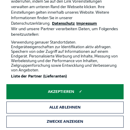
widerrufen, indem Sie auf den Link Voreinstellungen
verwalten am unteren Rand der Webseite klicken. Ihre
Der Ball rollt
1'
Einstellungen gelten innerhalb unseres Website. Weitere
Los geht's. Hannover hat Anstoß.
Informationen finden Sie in unserer
Datenschutzerklärung.
Datenschutz
Impressum
Wir und unsere Partner verarbeiten Daten, um Folgendes
bereitzustellen:
ANSTOSS
Verwendung genauer Standortdaten.
Endgeräteeigenschaften zur Identifikation aktiv abfragen.
Speichern von oder Zugriff auf Informationen auf einem
Nie wieder ist immer! 21. "Erinnerungstag
Endgerät. Personalisierte Werbung und Inhalte, Messung von
Werbeleistung und der Performance von Inhalten,
im deutschen Fußball"
Zielgruppenforschung sowie Entwicklung und Verbesserung
von Angeboten.
Vor 80 Jahren am 27. Januar 1945 wurde das
Liste der Partner (Lieferanten)
Konzentrations- und Vernichtungslager Auschwitz-
Birkenau befreit. Der deutsche Fußball greift dieses
Ereignis seit mehr als 20 Jahren auf und gedenkt an den
AKZEPTIEREN
Spieltagen rund um den 27. Januar der von den
Nationalsozialisten verfolgten, deportierten und
ermordeten Menschen.
ALLE ABLEHNEN
© IMAGO/nordphoto GmbH/ Witke
ZWECKE ANZEIGEN
Neuverpflichtungen zunächst auf der