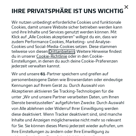
Passspiel den Ball, aber er bekommt von Schiri Bacher
einen Freistoß zugesprochen.
IHRE PRIVATSPHÄRE IST UNS WICHTIG
Wir nutzen unbedingt erforderliche Cookies und funktionale
Cookies, damit unsere Website sicher betrieben werden kann
Kein Abnehmer
5'
und ihre Inhalte und Services genutzt werden können. Mit
Rochelt macht über die linke Seite Tempo und will
Klick auf „Alle Cookies akzeptieren“ willigst du ein, dass wir
zudem Performance Cookies, Marketing- und Analyse-
zurücklegen. Einen Mitspieler findet er nicht. Dennoch ist
Cookies und Social-Media-Cookies setzen. Diese stammen
das ein munterer Beginn.
teilweise von diesen
Drittanbietern
. Weitere Hinweise findest
du in unserer
Cookie-Richtlinie
oder in den Cookie-
Einstellungen, in denen du auch deine Cookie-Präferenzen
jederzeit
verwalten kannst.
Gute Flanke
4'
Wir und unsere
61
-Partner speichern und greifen auf
Auf der anderen Seite bringt Hefti von rechts eine starke
personenbezogene Daten wie Browserdaten oder eindeutige
Hereingabe, Zieler ist mit der Faust da.
Kennungen auf Ihrem Gerät zu. Durch Auswahl von
Akzeptieren aktivieren Sie Tracking-Technologien für die
unter „Wir und unsere Partner verarbeiten Daten, um Ihnen
Erstmals gefährlich
3'
Dienste bereitzustellen“ aufgeführten Zwecke. Durch Auswahl
von Alle ablehnen oder Widerruf Ihrer Einwilligung werden
Nach einem harten Einsteigen von Richter an Rochelt
diese deaktiviert. Wenn Tracker deaktiviert sind, sind manche
gibt es den ersten Freistoß von der Grundlinie. Leopold
Inhalte und Anzeigen möglicherweise nicht mehr so relevant
bringt die Kugel in Richtung Tor, doch die HSV-Abwehr ist
für Sie. Sie können dieses Menü jederzeit wieder aufrufen, um
aufmerksam.
Ihre Einstellungen zu ändern oder Ihre Einwilligung zu