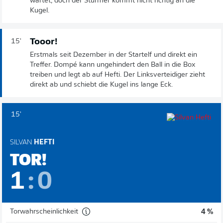
wartet, doch der Stürmer kommt nicht richtig an die
Kugel.
Tooor!
15'
Erstmals seit Dezember in der Startelf und direkt ein
Treffer. Dompé kann ungehindert den Ball in die Box
treiben und legt ab auf Hefti. Der Linksverteidiger zieht
direkt ab und schiebt die Kugel ins lange Eck.
15'
SILVAN
HEFTI
TOR!
1
:
0
Torwahrscheinlichkeit
4 %