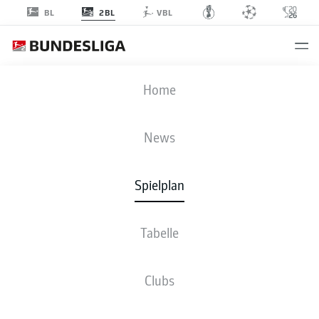
2BL
BL
VBL
HSV
-
H96
Home
HSV
H96
2
2
News
Spielplan
LIVE
NEWS
AUFSTELLUNGEN
STATISTIKEN
TABELLE
Tabelle
Clubs