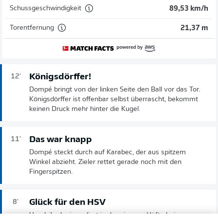
Schussgeschwindigkeit
89,53 km/h
Torentfernung
21,37 m
Königsdörffer!
12'
Dompé bringt von der linken Seite den Ball vor das Tor.
Königsdörffer ist offenbar selbst überrascht, bekommt
keinen Druck mehr hinter die Kugel.
Das war knapp
11'
Dompé steckt durch auf Karabec, der aus spitzem
Winkel abzieht. Zieler rettet gerade noch mit den
Fingerspitzen.
Glück für den HSV
8'
Handzikadunic verliert in der eigenen Häfte beim