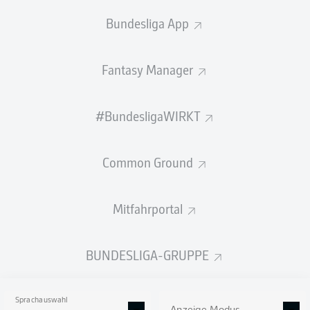
Bundesliga App
Fazit
90'
Fantasy Manager
+ 6
Kein Sieger im Spitzenspiel zwischen dem Hamburger
SV und Hannover 96. Der Gastgeber war in den ersten
45 Minuten die bessere Mannschaft und verdiente sich
#BundesligaWIRKT
die Führung durch Hefti, Hannover fand nur selten in der
Offensive statt. Nach dem Wechsel kamen die
Niedersachsen besser in die Partie. Auch, weil André
Common Ground
Breitenreiter mit Rabbi Matondo einen
Unterschiedsspieler brachte. Der Neuzugang belebte
das Spiel sichtbar und traf nach dem zwischenzeitlichen
Mitfahrportal
Ausgleich von Tresoldi zum 2:1 der Gäste. Mit einem
perfekten Freistoß sorgte Dompé für den Ausgleich.
BUNDESLIGA-GRUPPE
SPIELENDE
Sprachauswahl