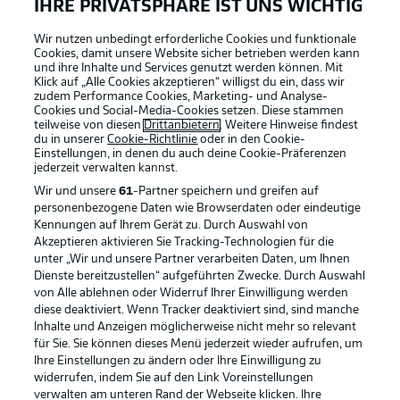
IHRE PRIVATSPHÄRE IST UNS WICHTIG
Wir nutzen unbedingt erforderliche Cookies und funktionale
Cookies, damit unsere Website sicher betrieben werden kann
und ihre Inhalte und Services genutzt werden können. Mit
Klick auf „Alle Cookies akzeptieren“ willigst du ein, dass wir
zudem Performance Cookies, Marketing- und Analyse-
Cookies und Social-Media-Cookies setzen. Diese stammen
teilweise von diesen
Drittanbietern
. Weitere Hinweise findest
du in unserer
Cookie-Richtlinie
oder in den Cookie-
Einstellungen, in denen du auch deine Cookie-Präferenzen
jederzeit
verwalten kannst.
Wir und unsere
61
-Partner speichern und greifen auf
personenbezogene Daten wie Browserdaten oder eindeutige
Kennungen auf Ihrem Gerät zu. Durch Auswahl von
Akzeptieren aktivieren Sie Tracking-Technologien für die
unter „Wir und unsere Partner verarbeiten Daten, um Ihnen
Dienste bereitzustellen“ aufgeführten Zwecke. Durch Auswahl
Rechtliche Hinweise
Voreinstellungen verwalten
von Alle ablehnen oder Widerruf Ihrer Einwilligung werden
diese deaktiviert. Wenn Tracker deaktiviert sind, sind manche
Datenschutz
Nutzungsbedingungen
Inhalte und Anzeigen möglicherweise nicht mehr so relevant
Broadcaster
Kontakt
für Sie. Sie können dieses Menü jederzeit wieder aufrufen, um
Ihre Einstellungen zu ändern oder Ihre Einwilligung zu
Jobs
Impressum
widerrufen, indem Sie auf den Link Voreinstellungen
verwalten am unteren Rand der Webseite klicken. Ihre
Partner
Spieler