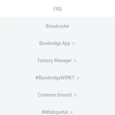
GEW.
GEW.
FAQ
ZWEIKÄMPFE
KOPFDUELLE
0
0
Broadcaster
Begangene Fouls
0
Bundesliga App
Gelbe Karten
0
Einsätze
0
Fantasy Manager
Sprints
0
#BundesligaWIRKT
Intensive Läufe
0
Common Ground
Laufdistanz (km)
0
Speed (km/h)
0
Mitfahrportal