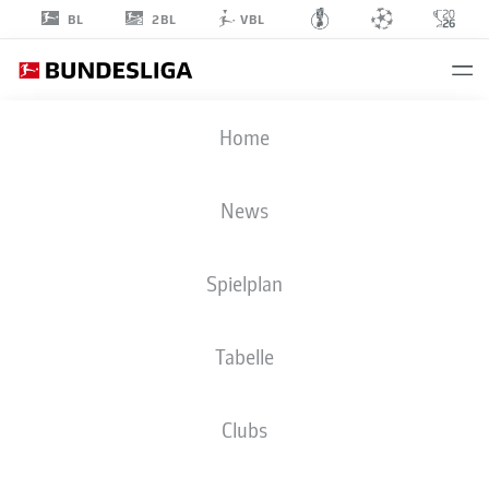
2BL
BL
VBL
ANDREAS
Home
VOGLSAMMER
9
News
Spielplan
ANGRIFF
Tabelle
1. FC UNION BERLIN
STATISTIK SAISON 2022/2023
TORE
Clubs