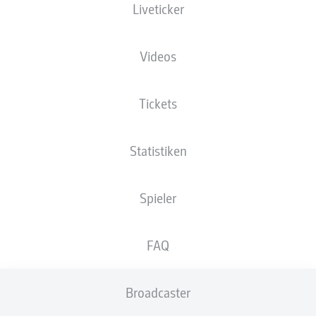
Liveticker
NATIONALITÄT
28.12.1977
GRÖSSE
DEU
48 JAHRE
191 CM
Videos
Wettbewerb
Tickets
2. Bundesliga
Statistiken
Saison
Spieler
NEWS
FAQ
Broadcaster