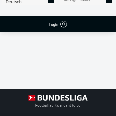
Anzeige Modus
Deutsch
Ich bin damit einverstanden, dass mir externe Inhalte von
JWPlayer
angezeigt werden. Damit können personenbezogene Daten an
JWPlayer
übermittelt werden und von
JWPlayer
Cookies gesetzt werden. Mehr dazu
findest du in der
Datenschutzerklärung von
JWPlayer
|
Cookie-Einstellungen
bearbeiten
Login
Football as it's meant to be