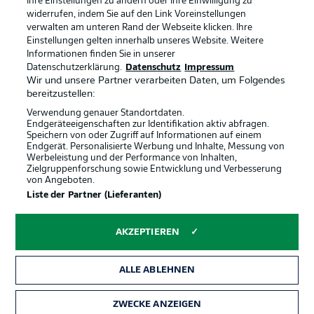
Ihre Einstellungen zu ändern oder Ihre Einwilligung zu
widerrufen, indem Sie auf den Link Voreinstellungen
verwalten am unteren Rand der Webseite klicken. Ihre
Einstellungen gelten innerhalb unseres Website. Weitere
Informationen finden Sie in unserer
Rechtliche Hinweise
Voreinstellungen verwalten
Datenschutzerklärung.
Datenschutz
Impressum
Datenschutz
Nutzungsbedingungen
Wir und unsere Partner verarbeiten Daten, um Folgendes
bereitzustellen:
Kontakt
Jobs
Verwendung genauer Standortdaten.
Impressum
Partner
Endgeräteeigenschaften zur Identifikation aktiv abfragen.
Speichern von oder Zugriff auf Informationen auf einem
Spieler
Liveticker
Endgerät. Personalisierte Werbung und Inhalte, Messung von
Werbeleistung und der Performance von Inhalten,
AGB
Zielgruppenforschung sowie Entwicklung und Verbesserung
von Angeboten.
Liste der Partner (Lieferanten)
AKZEPTIEREN
ALLE ABLEHNEN
ZWECKE ANZEIGEN
© 2026 Bundesliga-Gruppe GmbH