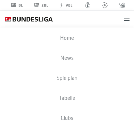
2BL
BL
VBL
THOMAS
Home
KLEINE
News
Spielplan
Tabelle
SPVGG GREUTHER FÜRTH
Clubs