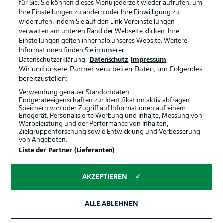
Kontakt
Jobs
für Sie. Sie können dieses Menü jederzeit wieder aufrufen, um
Ihre Einstellungen zu ändern oder Ihre Einwilligung zu
Impressum
Partner
widerrufen, indem Sie auf den Link Voreinstellungen
verwalten am unteren Rand der Webseite klicken. Ihre
Spieler
Liveticker
Einstellungen gelten innerhalb unseres Website. Weitere
AGB
Informationen finden Sie in unserer
Datenschutzerklärung.
Datenschutz
Impressum
Wir und unsere Partner verarbeiten Daten, um Folgendes
bereitzustellen:
Verwendung genauer Standortdaten.
Endgeräteeigenschaften zur Identifikation aktiv abfragen.
Speichern von oder Zugriff auf Informationen auf einem
Endgerät. Personalisierte Werbung und Inhalte, Messung von
Werbeleistung und der Performance von Inhalten,
Zielgruppenforschung sowie Entwicklung und Verbesserung
von Angeboten.
© 2026 Bundesliga-Gruppe GmbH
Liste der Partner (Lieferanten)
Sprachauswahl
AKZEPTIEREN
Deutsch
ALLE ABLEHNEN
Anzeige Modus