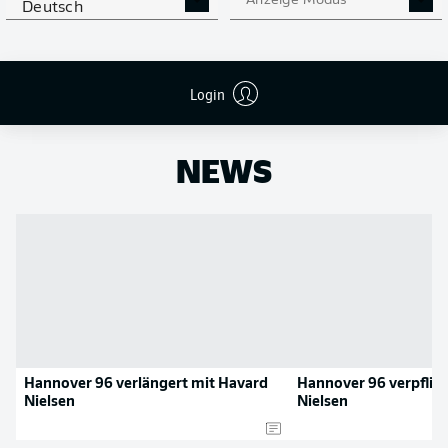
Anzeige Modus
Deutsch
Flanken
0
NOCH MEHR BUNDESLIGA
APP STORE
GOOGLE PLAY
IN DER APP!
Login
NEWS
Hannover 96 verlängert mit Havard
Hannover 96 verpflic
Nielsen
Nielsen