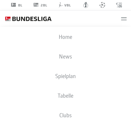
2BL
BL
VBL
HÅVARD
Home
NIELSEN
News
Spielplan
ANGRIFF
Tabelle
HANNOVER 96
STATISTIK SAISON 2021/2022
TORE
Clubs