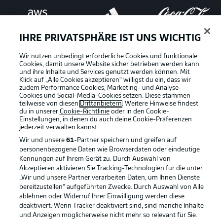
IHRE PRIVATSPHÄRE IST UNS WICHTIG
Wir nutzen unbedingt erforderliche Cookies und funktionale
Cookies, damit unsere Website sicher betrieben werden kann
und ihre Inhalte und Services genutzt werden können. Mit
Klick auf „Alle Cookies akzeptieren“ willigst du ein, dass wir
zudem Performance Cookies, Marketing- und Analyse-
Cookies und Social-Media-Cookies setzen. Diese stammen
teilweise von diesen
Drittanbietern
. Weitere Hinweise findest
du in unserer
Cookie-Richtlinie
oder in den Cookie-
Einstellungen, in denen du auch deine Cookie-Präferenzen
jederzeit
verwalten kannst.
Wir und unsere
61
-Partner speichern und greifen auf
personenbezogene Daten wie Browserdaten oder eindeutige
Kennungen auf Ihrem Gerät zu. Durch Auswahl von
Rechtliche Hinweise
Voreinstellungen verwalten
Akzeptieren aktivieren Sie Tracking-Technologien für die unter
„Wir und unsere Partner verarbeiten Daten, um Ihnen Dienste
Datenschutz
Nutzungsbedingungen
bereitzustellen“ aufgeführten Zwecke. Durch Auswahl von Alle
ablehnen oder Widerruf Ihrer Einwilligung werden diese
Kontakt
Jobs
deaktiviert. Wenn Tracker deaktiviert sind, sind manche Inhalte
Impressum
Partner
und Anzeigen möglicherweise nicht mehr so relevant für Sie.