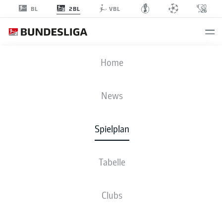
2BL
BL
VBL
EBS
-
SVD
Home
EBS
SVD
0
1
News
Spielplan
LIVE
NEWS
AUFSTELLUNGEN
STATISTIKEN
TABELLE
Tabelle
4-3-3
3-4-1-2
Clubs
STARTELF
EINTRACHT BRAUNSCHWEIG