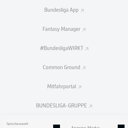
Bundesliga App
BANK
Fantasy Manager
TORHÜTER
#BundesligaWIRKT
Ron-Thorben Hoffmann
Common Ground
VERTEIDIGUNG
Mitfahrportal
Philipp Strompf
Anton Donkor
BUNDESLIGA-GRUPPE
Sprachauswahl