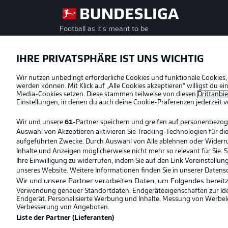
Football as it's meant to be
Offizielle Partner
IHRE PRIVATSPHÄRE IST UNS WICHTIG
Wir nutzen unbedingt erforderliche Cookies und funktionale Cookies,
werden können. Mit Klick auf „Alle Cookies akzeptieren“ willigst du 
Media-Cookies setzen. Diese stammen teilweise von diesen
Drittanbi
Einstellungen, in denen du auch deine Cookie-Präferenzen jederzeit
v
Wir und unsere
61
-Partner speichern und greifen auf personenbezo
Auswahl von Akzeptieren aktivieren Sie Tracking-Technologien für die
aufgeführten Zwecke. Durch Auswahl von Alle ablehnen oder Widerruf 
Inhalte und Anzeigen möglicherweise nicht mehr so relevant für Sie. 
Ihre Einwilligung zu widerrufen, indem Sie auf den Link Voreinstellu
unseres Website. Weitere Informationen finden Sie in unserer Datens
Wir und unsere Partner verarbeiten Daten, um Folgendes bereitz
Verwendung genauer Standortdaten. Endgeräteeigenschaften zur Ident
Endgerät. Personalisierte Werbung und Inhalte, Messung von Werbel
© 2026 Bundesliga-Gruppe GmbH
Verbesserung von Angeboten.
Liste der Partner (Lieferanten)