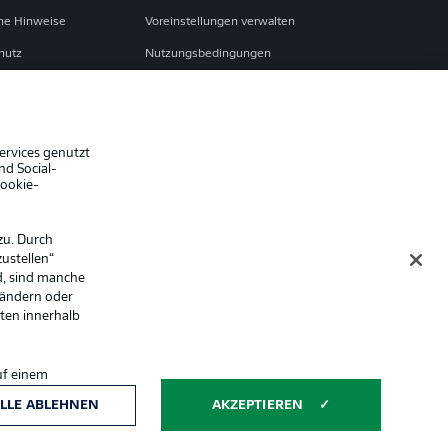
che Hinweise
Voreinstellungen verwalten
hutz
Nutzungsbedingungen
ster
Kontakt
Impressum
Spieler
ervices genutzt
nd Social-
er
AGB
Cookie-
zu. Durch
ustellen“
d, sind manche
 ändern oder
lten innerhalb
uf einem
ntwicklung und
Anzeige Modus
LLE ABLEHNEN
AKZEPTIEREN