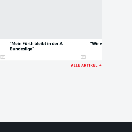
"Mein Fürth bleibt in der 2.
"Wir wissen alle, um
Bundesliga"
ALLE ARTIKEL →