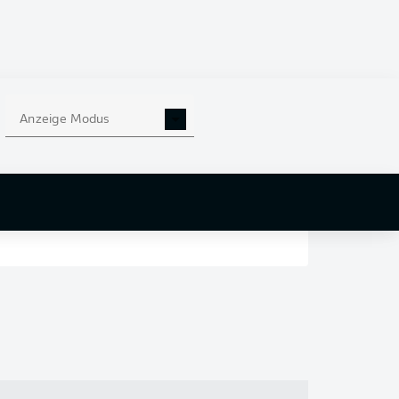
en
nd
Anzeige Modus
r