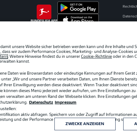
Rechtli
Datensc
BUNDESLIGA APP
Broadca
Jobs
Partner
 damit unsere Website sicher betrieben werden kann und ihre Inhalte und S
ein, dass wir zudem Performance Cookies, Marketing- und Analyse-Cookies u
Livetick
etern
. Weitere Hinweise findest du in unserer
Cookie-Richtlinie
oder in den 
erwalten kannst.
gene Daten wie Browserdaten oder eindeutige Kennungen auf Ihrem Gerät 
 unter „Wir und unsere Partner verarbeiten Daten, um Ihnen Dienste bereitz
Ihrer Einwilligung werden diese deaktiviert. Wenn Tracker deaktiviert sin
Sie können dieses Menü jederzeit wieder aufrufen, um Ihre Einstellungen zu
ngen verwalten am unteren Rand der Webseite klicken. Ihre Einstellungen ge
chutzerklärung.
Datenschutz
Impressum
ustellen:
ifikation aktiv abfragen. Speichern von oder Zugriff auf Informationen a
Sprachauswahl
eistung und der Performance von Inhalten, Zielgruppenforschung sowie E
Deutsch
ZWECKE ANZEIGEN
A