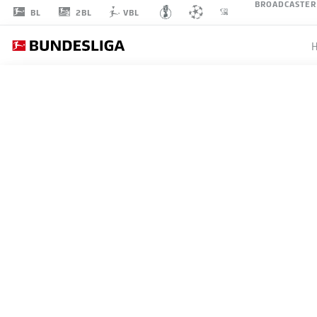
BROADCASTER
2BL
BL
VBL
KLAUS
GJASULA
23
MITTELFELD
SV DARMSTADT 98
STATISTIK SAISON 2023/2024
TORE