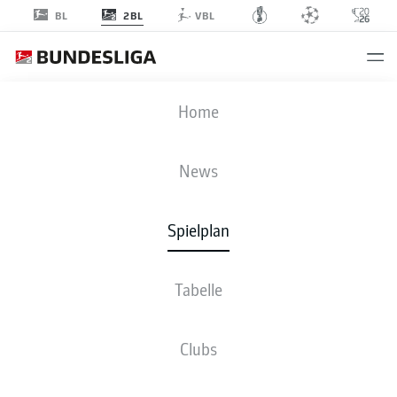
2BL
BL
VBL
STP
-
BOC
Home
News
Spielplan
LIVE
NEWS
AUFSTELLUNGEN
STATISTIKEN
TABELLE
Tabelle
Clubs
Fr., 20.11.2026 - So., 22.11.2026
Dieser Spieltag ist noch nicht fix terminiert.