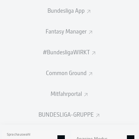
2:03
Bundesliga App
So lief das letzte Duell
Fantasy Manager
Willkommen zu St. Pauli gegen Bochum!
Hier gibt es bald alle Infos zum Duell FC St. Pauli gegen
#BundesligaWIRKT
VfL Bochum 1848 am 12. Spieltag der Saison 2026/27.
Common Ground
Mitfahrportal
BUNDESLIGA-GRUPPE
Sprachauswahl