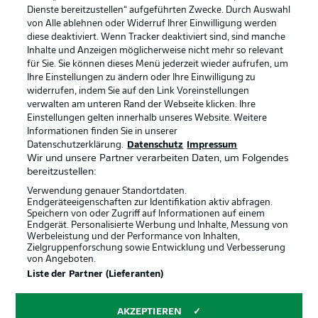
Dienste bereitzustellen“ aufgeführten Zwecke. Durch Auswahl
von Alle ablehnen oder Widerruf Ihrer Einwilligung werden
diese deaktiviert. Wenn Tracker deaktiviert sind, sind manche
Inhalte und Anzeigen möglicherweise nicht mehr so relevant
für Sie. Sie können dieses Menü jederzeit wieder aufrufen, um
Ihre Einstellungen zu ändern oder Ihre Einwilligung zu
widerrufen, indem Sie auf den Link Voreinstellungen
verwalten am unteren Rand der Webseite klicken. Ihre
Einstellungen gelten innerhalb unseres Website. Weitere
Informationen finden Sie in unserer
Datenschutzerklärung.
Datenschutz
Impressum
Wir und unsere Partner verarbeiten Daten, um Folgendes
bereitzustellen:
Verwendung genauer Standortdaten.
Endgeräteeigenschaften zur Identifikation aktiv abfragen.
Speichern von oder Zugriff auf Informationen auf einem
Endgerät. Personalisierte Werbung und Inhalte, Messung von
Rechtliche Hinweise
Voreinstellungen verwalten
Werbeleistung und der Performance von Inhalten,
Zielgruppenforschung sowie Entwicklung und Verbesserung
Datenschutz
Nutzungsbedingungen
von Angeboten.
Liste der Partner (Lieferanten)
Kontakt
Jobs
Impressum
Partner
AKZEPTIEREN