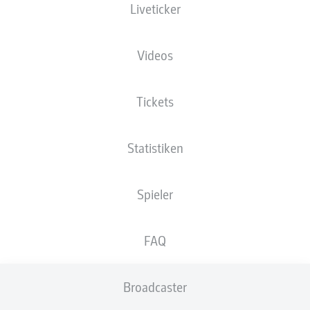
Liveticker
Millerntor-Stadion
Videos
Tickets
Anzeige
Statistiken
Spieler
FAQ
Broadcaster