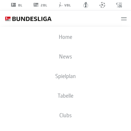
2BL
BL
VBL
JANNIS
Home
NIKOLAOU
4
News
Spielplan
MITTELFELD
Tabelle
EINTRACHT BRAUNSCHWEIG
STATISTIK SAISON 2025/2026
TORE
Clubs