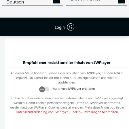
Anzeige Modus
Deutsch
Flanken
0
NOCH MEHR BUNDESLIGA
APP STORE
GOOGLE PLAY
Login
IN DER APP!
Empfohlener redaktioneller Inhalt von
JWPlayer
An dieser Stelle findest du einen externen Inhalt von
JWPlayer
, der den Artikel
ergänzt. Du kannst ihn dir mit einem Klick anzeigen lassen und wieder
ausblenden.
Inhalte von
JWPlayer
erlauben
Ich bin damit einverstanden, dass mir externe Inhalte von
JWPlayer
angezeigt
werden. Damit können personenbezogene Daten an
JWPlayer
übermittelt
werden und von
JWPlayer
Cookies gesetzt werden. Mehr dazu findest du in der
Datenschutzerklärung von
JWPlayer
|
Cookie-Einstellungen bearbeiten