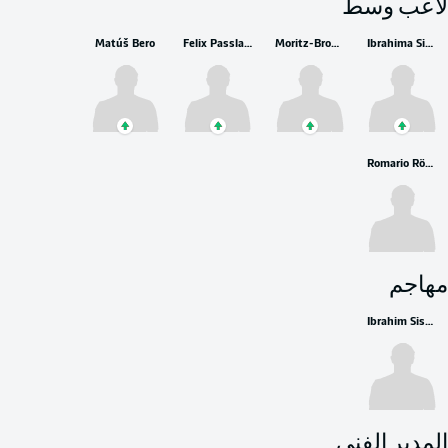
لاعب وسط
Matúš Bero
Felix Passlack
Moritz-Broni Kwarteng
Ibrahima Sissoko
Romario Rösch
مهاجم
Ibrahim Sissoko
المدير الفني