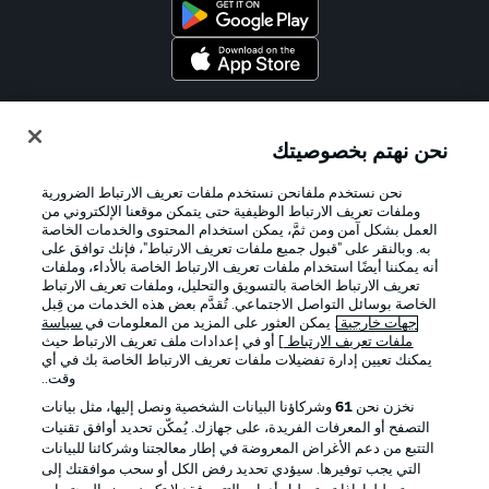
Official Partners
نحن نهتم بخصوصيتك
نحن نستخدم ملفانحن نستخدم ملفات تعريف الارتباط الضرورية
وملفات تعريف الارتباط الوظيفية حتى يتمكن موقعنا الإلكتروني من
العمل بشكل آمن ومن ثمَّ، يمكن استخدام المحتوى والخدمات الخاصة
به. وبالنقر على "قبول جميع ملفات تعريف الارتباط"، فإنك توافق على
أنه يمكننا أيضًا استخدام ملفات تعريف الارتباط الخاصة بالأداء، وملفات
تعريف الارتباط الخاصة بالتسويق والتحليل، وملفات تعريف الارتباط
الخاصة بوسائل التواصل الاجتماعي. تُقدَّم بعض هذه الخدمات من قِبل
جهات خارجية
. يمكن العثور على المزيد من المعلومات في
سياسة
ملفات تعريف الارتباط
] أو في إعدادات ملف تعريف الارتباط حيث
يمكنك تعيين إدارة تفضيلات ملفات تعريف الارتباط الخاصة بك في أي
الإعلانات
الإخطارات القانونية
وقت..
إدارة التفضيلات
بيان الخصوصية
نخزن نحن
61
وشركاؤنا البيانات الشخصية ونصل إليها، مثل بيانات
التصفح أو المعرفات الفريدة، على جهازك. يُمكّن تحديد أوافق تقنيات
شروط الاستخدام
الوظائف
التتبع من دعم الأغراض المعروضة في إطار معالجتنا وشركائنا للبيانات
جهة النشر
تواصل معنا
التي يجب توفيرها. سيؤدي تحديد رفض الكل أو سحب موافقتك إلى