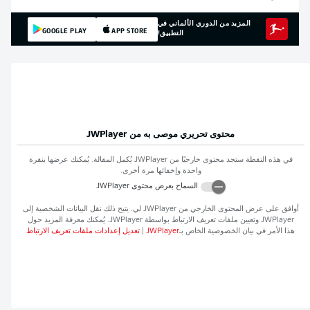
المزيد من الدوري الألماني في
GOOGLE PLAY
APP STORE
التطبيق!
محتوى تحريري موصى به من
JWPlayer
في هذه النقطة ستجد محتوى خارجيًا من
JWPlayer
يُكمل المقالة. يُمكنك عرضها بنقرة
واحدة وإخفائها مرة أخرى.
السماح بعرض محتوى
JWPlayer
أوافق على عرض المحتوى الخارجي من
JWPlayer
لي. يتيح ذلك نقل البيانات الشخصية إلى
JWPlayer
وتعيين ملفات تعريف الارتباط بواسطة
JWPlayer
. يُمكنك معرفة المزيد حول
هذا الأمر في بيان الخصوصية الخاص بـ
JWPlayer
|
تعديل إعدادات ملفات تعريف الارتباط