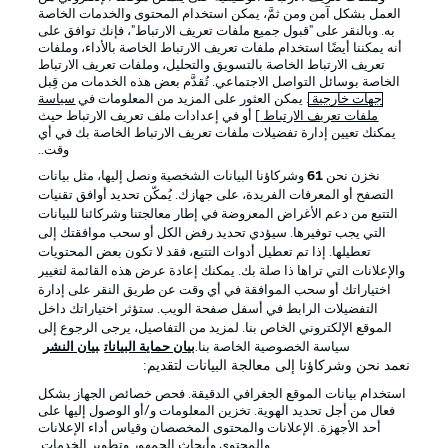
العمل بشكل آمن ومن ثمَّ، يمكن استخدام المحتوى والخدمات الخاصة
به. وبالنقر على "قبول جميع ملفات تعريف الارتباط"، فإنك توافق على
أنه يمكننا أيضًا استخدام ملفات تعريف الارتباط الخاصة بالأداء، وملفات
تعريف الارتباط الخاصة بالتسويق والتحليل، وملفات تعريف الارتباط
الخاصة بوسائل التواصل الاجتماعي. تُقدَّم بعض هذه الخدمات من قِبل
جهات خارجية
. يمكن العثور على المزيد من المعلومات في
سياسة
ملفات تعريف الارتباط
] أو في إعدادات ملف تعريف الارتباط حيث
يمكنك تعيين إدارة تفضيلات ملفات تعريف الارتباط الخاصة بك في أي
الإعلانات
الإخطارات القانونية
وقت..
إدارة التفضيلات
بيان الخصوصية
نخزن نحن
61
وشركاؤنا البيانات الشخصية ونصل إليها، مثل بيانات
التصفح أو المعرفات الفريدة، على جهازك. يُمكّن تحديد أوافق تقنيات
شروط الاستخدام
الوظائف
التتبع من دعم الأغراض المعروضة في إطار معالجتنا وشركائنا للبيانات
جهة النشر
تواصل معنا
التي يجب توفيرها. سيؤدي تحديد رفض الكل أو سحب موافقتك إلى
تعطيلها. إذا تم تعطيل أدوات التتبع، فقد لا تكون بعض المحتويات
اللاعبون
والإعلانات التي تراها ذا صلة بك. يمكنك إعادة عرض هذه القائمة لتغيير
اختياراتك أو سحب الموافقة في أي وقت عن طريق النقر على إدارة
التفضيلات الرابط في أسفل صفحة الويب. ستؤثر اختياراتك داخل
الموقع الإلكتروني الخاص بنا. لمزيد من التفاصيل، يرجى الرجوع إلى
سياسة الخصوصية الخاصة بنا.
بيان حماية البيانات
بيان النشر
نعمد نحن وشركاؤنا إلى معالجة البيانات لتقديم:
استخدام بيانات الموقع الجغرافي الدقيقة. فحص خصائص الجهاز بشكل
فعال من أجل تحديد الهوية. تخزين المعلومات و/أو الوصول إليها على
أحد الأجهزة. الإعلانات والمحتوى المخصصان وقياس أداء الإعلانات
والمحتوى وأبحاث الجمهور وتطوير الخدمات.