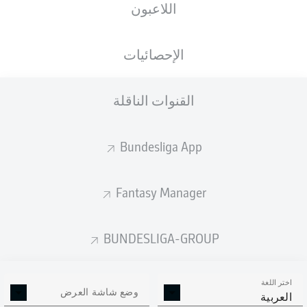
اللاعبون
الجنسية
الطول
الوزن
27.10.1997
88
194
MLI
, FRA
28 عام
KG
CM
الإحصائيات
القنوات الناقلة
Competition
Bundesliga 2
Bundesliga App
Season
Fantasy Manager
BUNDESLIGA-GROUP
إحصائيات موسم 2024/2025
اختر اللغة
وضع شاشة العرض
العربية
الالتحامات الهوائية