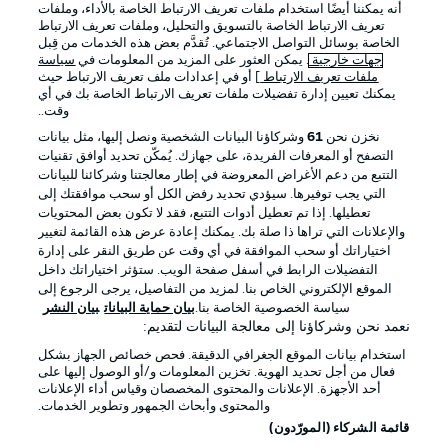
أنه يمكننا أيضًا استخدام ملفات تعريف الارتباط الخاصة بالأداء، وملفات
تعريف الارتباط الخاصة بالتسويق والتحليل، وملفات تعريف الارتباط
الخاصة بوسائل التواصل الاجتماعي. تُقدَّم بعض هذه الخدمات من قِبل
جهات خارجية
. يمكن العثور على المزيد من المعلومات في
سياسة
ملفات تعريف الارتباط
] أو في إعدادات ملف تعريف الارتباط حيث
يمكنك تعيين إدارة تفضيلات ملفات تعريف الارتباط الخاصة بك في أي
الإعلانات
الإخطارات القانونية
وقت..
إدارة التفضيلات
بيان الخصوصية
نخزن نحن
61
وشركاؤنا البيانات الشخصية ونصل إليها، مثل بيانات
التصفح أو المعرفات الفريدة، على جهازك. يُمكّن تحديد أوافق تقنيات
شروط الاستخدام
الوظائف
التتبع من دعم الأغراض المعروضة في إطار معالجتنا وشركائنا للبيانات
جهة النشر
تواصل معنا
التي يجب توفيرها. سيؤدي تحديد رفض الكل أو سحب موافقتك إلى
تعطيلها. إذا تم تعطيل أدوات التتبع، فقد لا تكون بعض المحتويات
اللاعبون
والإعلانات التي تراها ذا صلة بك. يمكنك إعادة عرض هذه القائمة لتغيير
اختياراتك أو سحب الموافقة في أي وقت عن طريق النقر على إدارة
التفضيلات الرابط في أسفل صفحة الويب. ستؤثر اختياراتك داخل
الموقع الإلكتروني الخاص بنا. لمزيد من التفاصيل، يرجى الرجوع إلى
سياسة الخصوصية الخاصة بنا.
بيان حماية البيانات
بيان النشر
نعمد نحن وشركاؤنا إلى معالجة البيانات لتقديم:
استخدام بيانات الموقع الجغرافي الدقيقة. فحص خصائص الجهاز بشكل
فعال من أجل تحديد الهوية. تخزين المعلومات و/أو الوصول إليها على
أحد الأجهزة. الإعلانات والمحتوى المخصصان وقياس أداء الإعلانات
والمحتوى وأبحاث الجمهور وتطوير الخدمات.
© 2026 Bundesliga-Gruppe GmbH
قائمة الشركاء (المورّدون)