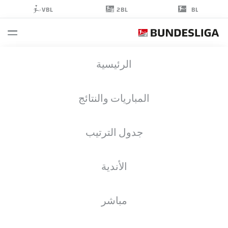
2BL
VBL
BL
JOEL
الرئيسية
FELIX
3
المباريات والنتائج
جدول الترتيب
مدافع
الأندية
ARMINIA BIELEFELD
إحصائيات موسم 2026/2027
الأهداف
زملاء الفريق
مباشر