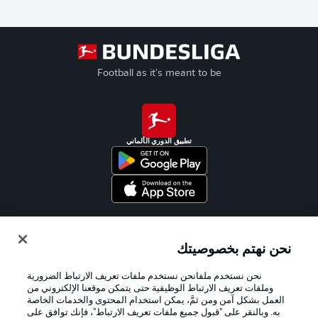
Football as it's meant to be
تطبيق الدوري الألماني
Official Partners
نحن نهتم بخصوصيتك
نحن نستخدم ملفانحن نستخدم ملفات تعريف الارتباط الضرورية
وملفات تعريف الارتباط الوظيفية حتى يتمكن موقعنا الإلكتروني من
العمل بشكل آمن ومن ثمَّ، يمكن استخدام المحتوى والخدمات الخاصة
به. وبالنقر على "قبول جميع ملفات تعريف الارتباط"، فإنك توافق على