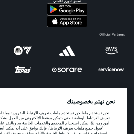
تطبيق الدوري الألماني
Official Partners
نحن نهتم بخصوصيتك
الإعلانات
الإخطارات القانونية
نحن نستخدم ملفانحن نستخدم ملفات تعريف الارتباط الضرورية وملفات
إدارة التفضيلات
بيان الخصوصية
تعريف الارتباط الوظيفية حتى يتمكن موقعنا الإلكتروني من العمل بشكل
شروط الاستخدام
الوظائف
آمن ومن ثمَّ، يمكن استخدام المحتوى والخدمات الخاصة به. وبالنقر على
"قبول جميع ملفات تعريف الارتباط"، فإنك توافق على أنه يمكننا أيضًا
جهة النشر
تواصل معنا
استخدام ملفات تعريف الارتباط الخاصة بالأداء، وملفات تعريف الارتباط