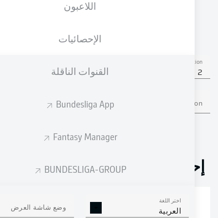
اللاعبون
الجنسية
30.03.1993
الطول
الوزن
DEU
33 عام
195 CM
89 KG
الإحصائيات
Competition
القنوات الناقلة
Bundesliga 2
Bundesliga App
Season
Fantasy Manager
إحصائيات موسم 2024/2025
BUNDESLIGA-GROUP
اختر اللغة
الالتحامات الهوائية
وضع شاشة العرض
الافتكاكات الناجحة
العربية
الناجحة