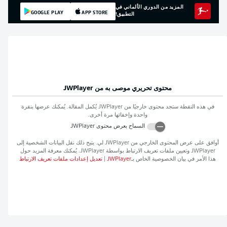
المزيد من الدوري الألماني في
GOOGLE PLAY
APP STORE
التطبيق!
محتوى تحريري موصى به من
JWPlayer
في هذه النقطة ستجد محتوى خارجيًا من
JWPlayer
يُكمل المقالة. يُمكنك عرضها بنقرة
واحدة وإخفائها مرة أخرى.
السماح بعرض محتوى
JWPlayer
افق على عرض المحتوى الخارجي من
JWPlayer
لي. يتيح ذلك نقل البيانات الشخصية إلى
JWPlaye
وتعيين ملفات تعريف الارتباط بواسطة
JWPlayer
. يُمكنك معرفة المزيد حول
ذا الأمر في بيان الخصوصية الخاص بـ
JWPlayer
|
تعديل إعدادات ملفات تعريف الارتباط