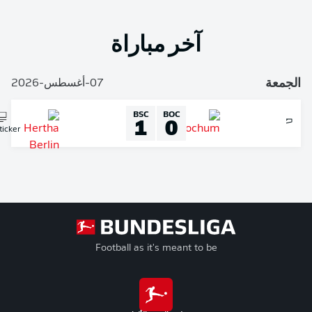
آخر مباراة
لجمعة
07-أغسطس-2026
BSC
BOC
1
0
Liveticker
Football as it's meant to be