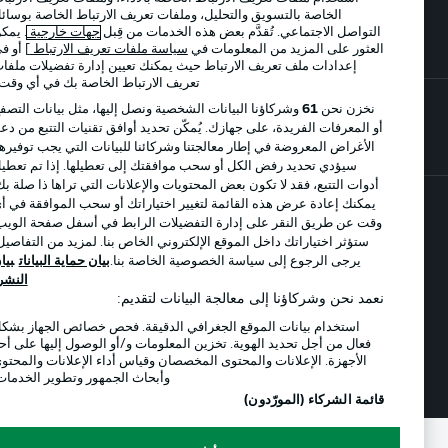
الخاصة بالتسويق والتحليل، وملفات تعريف الارتباط الخاصة بوسائل
اللاعبون
التواصل الاجتماعي. تُقدَّم بعض هذه الخدمات من قِبل
جهات خارجية
. يمكن
العثور على المزيد من المعلومات في
سياسة ملفات تعريف الارتباط
] أو في
إعدادات ملف تعريف الارتباط حيث يمكنك تعيين إدارة تفضيلات ملفات
تعريف الارتباط الخاصة بك في أي وقت..
نخزن نحن
61
وشركاؤنا البيانات الشخصية ونصل إليها، مثل بيانات التصفح
أو المعرفات الفريدة، على جهازك. يُمكّن تحديد أوافق تقنيات التتبع من دعم
الأغراض المعروضة في إطار معالجتنا وشركائنا للبيانات التي يجب توفيرها.
سيؤدي تحديد رفض الكل أو سحب موافقتك إلى تعطيلها. إذا تم تعطيل
أدوات التتبع، فقد لا تكون بعض المحتويات والإعلانات التي تراها ذا صلة بك.
يمكنك إعادة عرض هذه القائمة لتغيير اختياراتك أو سحب الموافقة في أي
وقت عن طريق النقر على إدارة التفضيلات الرابط في أسفل صفحة الويب.
© 2026 Bundesliga-Gruppe GmbH
ستؤثر اختياراتك داخل الموقع الإلكتروني الخاص بنا. لمزيد من التفاصيل،
يرجى الرجوع إلى سياسة الخصوصية الخاصة بنا.
بيان حماية البيانات
بيان
اختر اللغة
النشر
العربية
نعمد نحن وشركاؤنا إلى معالجة البيانات لتقديم:
استخدام بيانات الموقع الجغرافي الدقيقة. فحص خصائص الجهاز بشكل
فعال من أجل تحديد الهوية. تخزين المعلومات و/أو الوصول إليها على أحد
الأجهزة. الإعلانات والمحتوى المخصصان وقياس أداء الإعلانات والمحتوى
وضع شاشة العرض
وأبحاث الجمهور وتطوير الخدمات.
قائمة الشركاء (المورّدون)