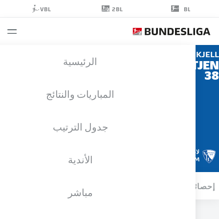
2BL
VBL
BL
KJ
الرئيسية
WÄTJ
المباريات والنتائج
جدول الترتيب
لاعب وسط
الأندية
BOCHUM
ائيات موسم 2025/2026
الأهداف
مباشر