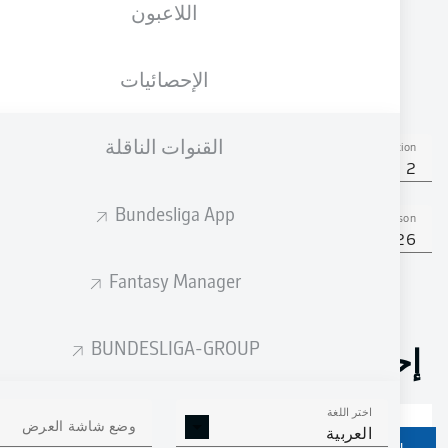
اللاعبون
الجنسية
الطول
الوزن
16.02.2006
72
184
DEU
,
20 عام
KG
CM
SWE
الإحصائيات
القنوات الناقلة
Competition
Bundesliga 2
Bundesliga App
Season
2025/2026
Fantasy Manager
BUNDESLIGA-GROUP
إحصائيات موسم 2025/2026
اختر اللغة
وضع شاشة العرض
العربية
ركلات الجزاء