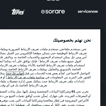
الإعلانات
الإخطارات القانونية
نحن نهتم بخصوصيتك
إدارة التفضيلات
بيان الخصوصية
نحن نستخدم ملفانحن نستخدم ملفات تعريف الارتباط الضرورية وملفات
تعريف الارتباط الوظيفية حتى يتمكن موقعنا الإلكتروني من العمل بشكل
شروط الاستخدام
الوظائف
آمن ومن ثمَّ، يمكن استخدام المحتوى والخدمات الخاصة به. وبالنقر على
"قبول جميع ملفات تعريف الارتباط"، فإنك توافق على أنه يمكننا أيضًا
جهة النشر
تواصل معنا
استخدام ملفات تعريف الارتباط الخاصة بالأداء، وملفات تعريف الارتباط
اللاعبون
الخاصة بالتسويق والتحليل، وملفات تعريف الارتباط الخاصة بوسائل
التواصل الاجتماعي. تُقدَّم بعض هذه الخدمات من قِبل
جهات خارجية
. يمكن
العثور على المزيد من المعلومات في
سياسة ملفات تعريف الارتباط
] أو في
إعدادات ملف تعريف الارتباط حيث يمكنك تعيين إدارة تفضيلات ملفات
تعريف الارتباط الخاصة بك في أي وقت..
نخزن نحن
61
وشركاؤنا البيانات الشخصية ونصل إليها، مثل بيانات التصفح
أو المعرفات الفريدة، على جهازك. يُمكّن تحديد أوافق تقنيات التتبع من دعم
الأغراض المعروضة في إطار معالجتنا وشركائنا للبيانات التي يجب توفيرها.
سيؤدي تحديد رفض الكل أو سحب موافقتك إلى تعطيلها. إذا تم تعطيل