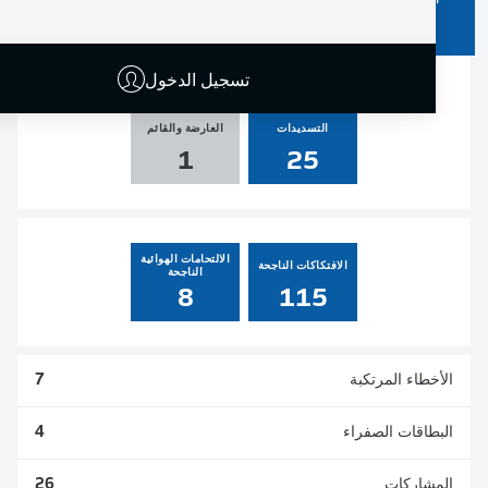
الأهداف
صناعة الأهداف
ركلات الجزاء
المسجلة
0
0
0
2
تسجيل الدخول
التسديدات
العارضة والقائم
1
25
الالتحامات الهوائية
الافتكاكات الناجحة
الناجحة
8
115
الأخطاء المرتكبة
7
البطاقات الصفراء
4
المشاركات
26