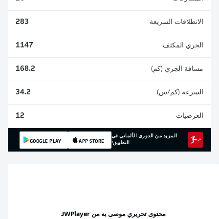
الانطلاقات السريعة
283
الجري المكثف
1147
مسافة الجري (كم)
168.2
السرعة (كم/س)
34.2
العرضيات
12
المزيد من الدوري الألماني في
GOOGLE PLAY
APP STORE
التطبيق!
محتوى تحريري موصى به من
JWPlayer