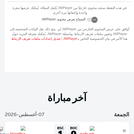
في هذه النقطة ستجد محتوى خارجيًا من
JWPlayer
يُكمل المقالة. يُمكنك عرضها بنقرة
واحدة وإخفائها مرة أخرى.
السماح بعرض محتوى
JWPlayer
افق على عرض المحتوى الخارجي من
JWPlayer
لي. يتيح ذلك نقل البيانات الشخصية إلى
JWPlaye
وتعيين ملفات تعريف الارتباط بواسطة
JWPlayer
. يُمكنك معرفة المزيد حول
ذا الأمر في بيان الخصوصية الخاص بـ
JWPlayer
|
تعديل إعدادات ملفات تعريف الارتباط
آخر مباراة
لجمعة
07-أغسطس-2026
BSC
BOC
1
0