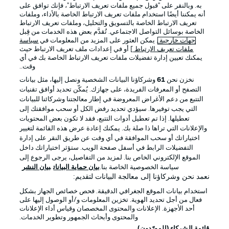
به. وبالنقر على "قبول جميع ملفات تعريف الارتباط"، فإنك توافق على
أنه يمكننا أيضًا استخدام ملفات تعريف الارتباط الخاصة بالأداء، وملفات
تعريف الارتباط الخاصة بالتسويق والتحليل، وملفات تعريف الارتباط
الخاصة بوسائل التواصل الاجتماعي. تُقدَّم بعض هذه الخدمات من قِبل
جهات خارجية
. يمكن العثور على المزيد من المعلومات في
سياسة
ملفات تعريف الارتباط
] أو في إعدادات ملف تعريف الارتباط حيث
يمكنك تعيين إدارة تفضيلات ملفات تعريف الارتباط الخاصة بك في أي
الإعلانات
الإخطارات القانونية
وقت..
إدارة التفضيلات
بيان الخصوصية
نخزن نحن
61
وشركاؤنا البيانات الشخصية ونصل إليها، مثل بيانات
التصفح أو المعرفات الفريدة، على جهازك. يُمكّن تحديد أوافق تقنيات
شروط الاستخدام
الوظائف
التتبع من دعم الأغراض المعروضة في إطار معالجتنا وشركائنا للبيانات
جهة النشر
تواصل معنا
التي يجب توفيرها. سيؤدي تحديد رفض الكل أو سحب موافقتك إلى
تعطيلها. إذا تم تعطيل أدوات التتبع، فقد لا تكون بعض المحتويات
اللاعبون
والإعلانات التي تراها ذا صلة بك. يمكنك إعادة عرض هذه القائمة لتغيير
اختياراتك أو سحب الموافقة في أي وقت عن طريق النقر على إدارة
التفضيلات الرابط في أسفل صفحة الويب. ستؤثر اختياراتك داخل
الموقع الإلكتروني الخاص بنا. لمزيد من التفاصيل، يرجى الرجوع إلى
سياسة الخصوصية الخاصة بنا.
بيان حماية البيانات
بيان النشر
نعمد نحن وشركاؤنا إلى معالجة البيانات لتقديم:
استخدام بيانات الموقع الجغرافي الدقيقة. فحص خصائص الجهاز بشكل
فعال من أجل تحديد الهوية. تخزين المعلومات و/أو الوصول إليها على
أحد الأجهزة. الإعلانات والمحتوى المخصصان وقياس أداء الإعلانات
والمحتوى وأبحاث الجمهور وتطوير الخدمات.
© 2026 Bundesliga-Gruppe GmbH
قائمة الشركاء (المورّدون)