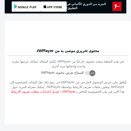
المزيد من الدوري الألماني في
GOOGLE PLAY
APP STORE
التطبيق!
محتوى تحريري موصى به من
JWPlayer
في هذه النقطة ستجد محتوى خارجيًا من
JWPlayer
يُكمل المقالة. يُمكنك عرضها بنقرة
واحدة وإخفائها مرة أخرى.
السماح بعرض محتوى
JWPlayer
أوافق على عرض المحتوى الخارجي من
JWPlayer
لي. يتيح ذلك نقل البيانات الشخصية إلى
JWPlayer
وتعيين ملفات تعريف الارتباط بواسطة
JWPlayer
. يُمكنك معرفة المزيد حول
هذا الأمر في بيان الخصوصية الخاص بـ
JWPlayer
|
تعديل إعدادات ملفات تعريف الارتباط