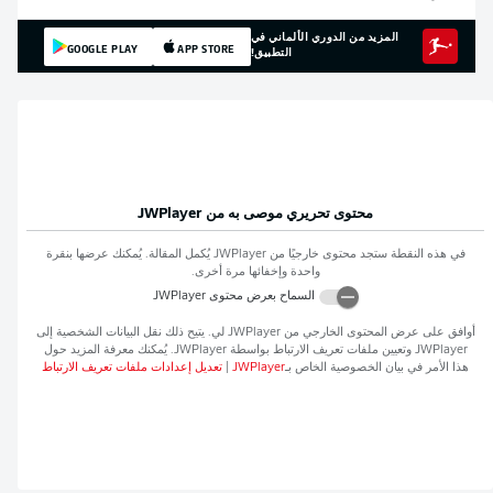
المزيد من الدوري الألماني في
GOOGLE PLAY
APP STORE
التطبيق!
محتوى تحريري موصى به من
JWPlayer
في هذه النقطة ستجد محتوى خارجيًا من
JWPlayer
يُكمل المقالة. يُمكنك عرضها بنقرة
واحدة وإخفائها مرة أخرى.
السماح بعرض محتوى
JWPlayer
أوافق على عرض المحتوى الخارجي من
JWPlayer
لي. يتيح ذلك نقل البيانات الشخصية إلى
JWPlayer
وتعيين ملفات تعريف الارتباط بواسطة
JWPlayer
. يُمكنك معرفة المزيد حول
هذا الأمر في بيان الخصوصية الخاص بـ
JWPlayer
|
تعديل إعدادات ملفات تعريف الارتباط