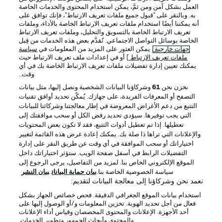
العمل بشكل آمن ومن ثمَّ، يمكن استخدام المحتوى والخدمات الخاصة
به. وبالنقر على "قبول جميع ملفات تعريف الارتباط"، فإنك توافق على
أنه يمكننا أيضًا استخدام ملفات تعريف الارتباط الخاصة بالأداء، وملفات
تعريف الارتباط الخاصة بالتسويق والتحليل، وملفات تعريف الارتباط
الخاصة بوسائل التواصل الاجتماعي. تُقدَّم بعض هذه الخدمات من قِبل
جهات خارجية
. يمكن العثور على المزيد من المعلومات في
سياسة
ملفات تعريف الارتباط
] أو في إعدادات ملف تعريف الارتباط حيث
يمكنك تعيين إدارة تفضيلات ملفات تعريف الارتباط الخاصة بك في أي
الإعلانات
الإخطارات القانونية
وقت..
إدارة التفضيلات
بيان الخصوصية
نخزن نحن
61
وشركاؤنا البيانات الشخصية ونصل إليها، مثل بيانات
التصفح أو المعرفات الفريدة، على جهازك. يُمكّن تحديد أوافق تقنيات
شروط الاستخدام
الوظائف
التتبع من دعم الأغراض المعروضة في إطار معالجتنا وشركائنا للبيانات
جهة النشر
تواصل معنا
التي يجب توفيرها. سيؤدي تحديد رفض الكل أو سحب موافقتك إلى
تعطيلها. إذا تم تعطيل أدوات التتبع، فقد لا تكون بعض المحتويات
اللاعبون
والإعلانات التي تراها ذا صلة بك. يمكنك إعادة عرض هذه القائمة لتغيير
اختياراتك أو سحب الموافقة في أي وقت عن طريق النقر على إدارة
التفضيلات الرابط في أسفل صفحة الويب. ستؤثر اختياراتك داخل
الموقع الإلكتروني الخاص بنا. لمزيد من التفاصيل، يرجى الرجوع إلى
سياسة الخصوصية الخاصة بنا.
بيان حماية البيانات
بيان النشر
نعمد نحن وشركاؤنا إلى معالجة البيانات لتقديم:
استخدام بيانات الموقع الجغرافي الدقيقة. فحص خصائص الجهاز بشكل
فعال من أجل تحديد الهوية. تخزين المعلومات و/أو الوصول إليها على
أحد الأجهزة. الإعلانات والمحتوى المخصصان وقياس أداء الإعلانات
والمحتوى وأبحاث الجمهور وتطوير الخدمات.