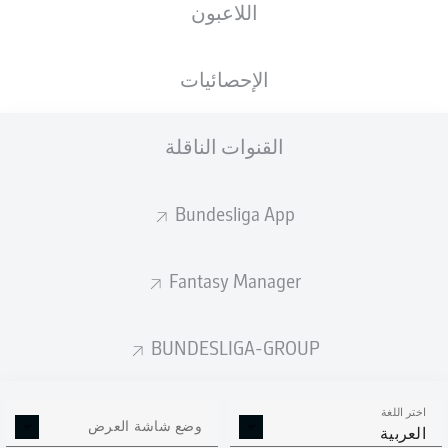
اللاعبون
الجنسية
الطول
الوزن
22.11.1998
82
189
SRB
, BIH
27 عام
KG
CM
الإحصائيات
القنوات الناقلة
Competition
Bundesliga 2
Bundesliga App
Season
Fantasy Manager
BUNDESLIGA-GROUP
إحصائيات موسم 2024/2025
اختر اللغة
وضع شاشة العرض
العربية
الالتحامات الهوائية