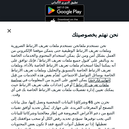
تطبيق الدوري الألماني
نحن نهتم بخصوصيتك
Official Partners
نحن نستخدم ملفانحن نستخدم ملفات تعريف الارتباط الضرورية
وملفات تعريف الارتباط الوظيفية حتى يتمكن موقعنا الإلكتروني من
العمل بشكل آمن ومن ثمَّ، يمكن استخدام المحتوى والخدمات الخاصة
به. وبالنقر على "قبول جميع ملفات تعريف الارتباط"، فإنك توافق على
أنه يمكننا أيضًا استخدام ملفات تعريف الارتباط الخاصة بالأداء، وملفات
تعريف الارتباط الخاصة بالتسويق والتحليل، وملفات تعريف الارتباط
الخاصة بوسائل التواصل الاجتماعي. تُقدَّم بعض هذه الخدمات من قِبل
جهات خارجية
. يمكن العثور على المزيد من المعلومات في
سياسة
ملفات تعريف الارتباط
] أو في إعدادات ملف تعريف الارتباط حيث
يمكنك تعيين إدارة تفضيلات ملفات تعريف الارتباط الخاصة بك في أي
وقت..
الإعلانات
الإخطارات القانونية
نخزن نحن
61
وشركاؤنا البيانات الشخصية ونصل إليها، مثل بيانات
التصفح أو المعرفات الفريدة، على جهازك. يُمكّن تحديد أوافق تقنيات
إدارة التفضيلات
بيان الخصوصية
التتبع من دعم الأغراض المعروضة في إطار معالجتنا وشركائنا للبيانات
التي يجب توفيرها. سيؤدي تحديد رفض الكل أو سحب موافقتك إلى
شروط الاستخدام
الوظائف
تعطيلها. إذا تم تعطيل أدوات التتبع، فقد لا تكون بعض المحتويات