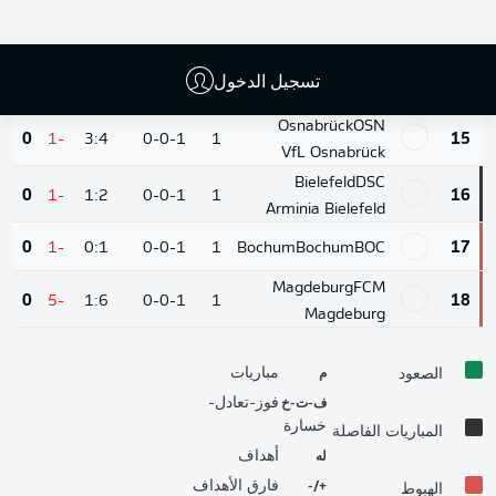
Nuremberg
FCN
0
0
0:0
0-0-0
0
9
Nuremberg
تسجيل الدخول
0
0
0:0
0-0-0
0
St. Pauli
St. Pauli
STP
9
Osnabrück
OSN
0
-1
3:4
0-0-1
1
15
VfL Osnabrück
Bielefeld
DSC
0
-1
1:2
0-0-1
1
16
Arminia Bielefeld
0
-1
0:1
0-0-1
1
Bochum
Bochum
BOC
17
Magdeburg
FCM
0
-5
1:6
0-0-1
1
18
Magdeburg
م
مباريات
الصعود
ف-ت-خ
فوز-تعادل-
خسارة
المباريات الفاصلة
له
أهداف
+/-
فارق الأهداف
الهبوط