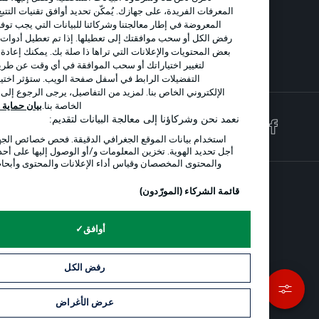
شروط الاستخدام
الوظائف
المعرفات الفريدة، على جهازك. يُمكّن تحديد أوافق تقنيات التتبع من دعم ال
المعروضة في إطار معالجتنا وشركائنا للبيانات التي يجب توفيرها. سيؤدي 
جهة النشر
تواصل معنا
رفض الكل أو سحب موافقتك إلى تعطيلها. إذا تم تعطيل أدوات التتبع، فقد لا 
بعض المحتويات والإعلانات التي تراها ذا صلة بك. يمكنك إعادة عرض هذه الق
اللاعبون
لتغيير اختياراتك أو سحب الموافقة في أي وقت عن طريق النقر على إ
التفضيلات الرابط في أسفل صفحة الويب. ستؤثر اختياراتك داخل ال
الإلكتروني الخاص بنا. لمزيد من التفاصيل، يرجى الرجوع إلى سياسة الخص
الخاصة بنا.
بيان حماية البيانات
بيان ا
نعمد نحن وشركاؤنا إلى معالجة البيانات لتقديم:
استخدام بيانات الموقع الجغرافي الدقيقة. فحص خصائص الجهاز بشكل فعا
أجل تحديد الهوية. تخزين المعلومات و/أو الوصول إليها على أحد الأجهزة. الإع
والمحتوى المخصصان وقياس أداء الإعلانات والمحتوى وأبحاث الجمهور وت
الخد
قائمة الشركاء (المورّدون)
© 2026 Bundesliga-Gruppe GmbH
أوافق
اختر اللغة
العربية
رفض الكل
وضع شاشة العرض
عرض الأغراض