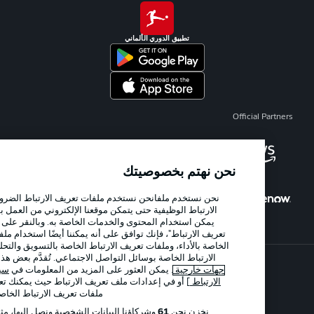
تطبيق الدوري الألماني
Official 
نحن نهتم بخصوصيتك
نحن نستخدم ملفانحن نستخدم ملفات تعريف الارتباط الضرورية وملفات ت
الارتباط الوظيفية حتى يتمكن موقعنا الإلكتروني من العمل بشكل آمن ومن 
يمكن استخدام المحتوى والخدمات الخاصة به. وبالنقر على "قبول جميع م
تعريف الارتباط"، فإنك توافق على أنه يمكننا أيضًا استخدام ملفات تعريف الا
الخاصة بالأداء، وملفات تعريف الارتباط الخاصة بالتسويق والتحليل، وملفات 
الارتباط الخاصة بوسائل التواصل الاجتماعي. تُقدَّم بعض هذه الخدمات من
جهات خارجية
. يمكن العثور على المزيد من المعلومات في
سياسة ملفات ت
الإعلانات
الإخطارات القانونية
الارتباط
] أو في إعدادات ملف تعريف الارتباط حيث يمكنك تعيين إدارة تفض
ملفات تعريف الارتباط الخاصة بك في أي و
إدارة التفضيلات
بيان الخصوصية
نخزن نحن
61
وشركاؤنا البيانات الشخصية ونصل إليها، مثل بيانات التص