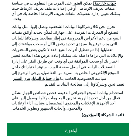
جهات خارجية
. يمكن العثور على المزيد من المعلومات في
سياسة
ملفات تعريف الارتباط
] أو في إعدادات ملف تعريف الارتباط حيث
يمكنك تعيين إدارة تفضيلات ملفات تعريف الارتباط الخاصة بك في أي
الإعلانات
الإخطارات القانونية
وقت..
إدارة التفضيلات
بيان الخصوصية
نخزن نحن
61
وشركاؤنا البيانات الشخصية ونصل إليها، مثل بيانات
التصفح أو المعرفات الفريدة، على جهازك. يُمكّن تحديد أوافق تقنيات
شروط الاستخدام
الوظائف
التتبع من دعم الأغراض المعروضة في إطار معالجتنا وشركائنا للبيانات
جهة النشر
تواصل معنا
التي يجب توفيرها. سيؤدي تحديد رفض الكل أو سحب موافقتك إلى
تعطيلها. إذا تم تعطيل أدوات التتبع، فقد لا تكون بعض المحتويات
اللاعبون
والإعلانات التي تراها ذا صلة بك. يمكنك إعادة عرض هذه القائمة لتغيير
اختياراتك أو سحب الموافقة في أي وقت عن طريق النقر على إدارة
التفضيلات الرابط في أسفل صفحة الويب. ستؤثر اختياراتك داخل
الموقع الإلكتروني الخاص بنا. لمزيد من التفاصيل، يرجى الرجوع إلى
سياسة الخصوصية الخاصة بنا.
بيان حماية البيانات
بيان النشر
نعمد نحن وشركاؤنا إلى معالجة البيانات لتقديم:
استخدام بيانات الموقع الجغرافي الدقيقة. فحص خصائص الجهاز بشكل
فعال من أجل تحديد الهوية. تخزين المعلومات و/أو الوصول إليها على
أحد الأجهزة. الإعلانات والمحتوى المخصصان وقياس أداء الإعلانات
والمحتوى وأبحاث الجمهور وتطوير الخدمات.
© 2026 Bundesliga-Gruppe GmbH
قائمة الشركاء (المورّدون)
اختر اللغة
أوافق
العربية