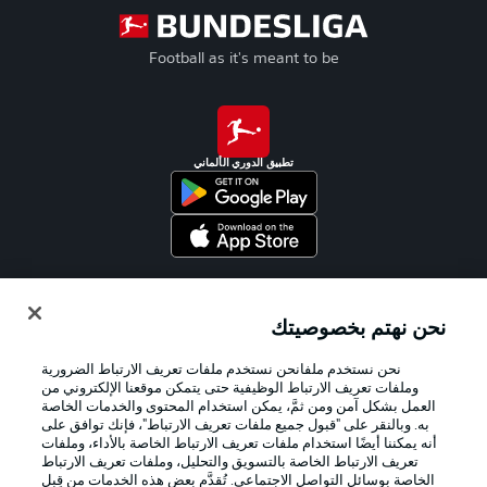
Football as it's meant to be
تطبيق الدوري الألماني
Official Partners
نحن نهتم بخصوصيتك
نحن نستخدم ملفانحن نستخدم ملفات تعريف الارتباط الضرورية
وملفات تعريف الارتباط الوظيفية حتى يتمكن موقعنا الإلكتروني من
العمل بشكل آمن ومن ثمَّ، يمكن استخدام المحتوى والخدمات الخاصة
به. وبالنقر على "قبول جميع ملفات تعريف الارتباط"، فإنك توافق على
أنه يمكننا أيضًا استخدام ملفات تعريف الارتباط الخاصة بالأداء، وملفات
تعريف الارتباط الخاصة بالتسويق والتحليل، وملفات تعريف الارتباط
الخاصة بوسائل التواصل الاجتماعي. تُقدَّم بعض هذه الخدمات من قِبل