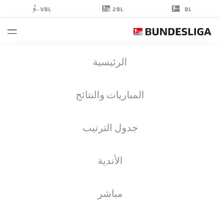
2BL
VBL
BL
IBRAHIM
الرئيسية
SISSOKO
المباريات والنتائج
جدول الترتيب
مهاجم
الأندية
BOCHUM
إحصائيات موسم 2026/2027
الأهداف
زملاء الفريق
مباشر