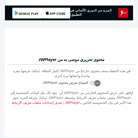
المزيد من الدوري الألماني في
GOOGLE PLAY
APP STORE
التطبيق!
محتوى تحريري موصى به من
JWPlayer
في هذه النقطة ستجد محتوى خارجيًا من
JWPlayer
يُكمل المقالة. يُمكنك عرضها بنقرة
واحدة وإخفائها مرة أخرى.
السماح بعرض محتوى
JWPlayer
أوافق على عرض المحتوى الخارجي من
JWPlayer
لي. يتيح ذلك نقل البيانات الشخصية إلى
JWPlayer
وتعيين ملفات تعريف الارتباط بواسطة
JWPlayer
. يُمكنك معرفة المزيد حول
هذا الأمر في بيان الخصوصية الخاص بـ
JWPlayer
|
تعديل إعدادات ملفات تعريف الارتباط