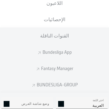
اللاعبون
الجنسية
الطول
الوزن
27.11.1995
89
192
MLI
, FRA
30 عام
KG
CM
الإحصائيات
القنوات الناقلة
Competition
Bundesliga 2
Bundesliga App
Season
2026/2027
Fantasy Manager
BUNDESLIGA-GROUP
إحصائيات موسم 2026/2027
اختر اللغة
وضع شاشة العرض
العربية
الالتحامات الهوائية