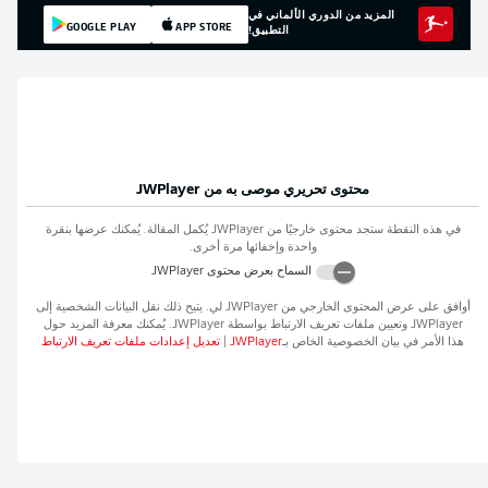
المزيد من الدوري الألماني في
GOOGLE PLAY
APP STORE
التطبيق!
محتوى تحريري موصى به من
JWPlayer
في هذه النقطة ستجد محتوى خارجيًا من
JWPlayer
يُكمل المقالة. يُمكنك عرضها بنقرة
واحدة وإخفائها مرة أخرى.
السماح بعرض محتوى
JWPlayer
أوافق على عرض المحتوى الخارجي من
JWPlayer
لي. يتيح ذلك نقل البيانات الشخصية إلى
JWPlayer
وتعيين ملفات تعريف الارتباط بواسطة
JWPlayer
. يُمكنك معرفة المزيد حول
هذا الأمر في بيان الخصوصية الخاص بـ
JWPlayer
|
تعديل إعدادات ملفات تعريف الارتباط