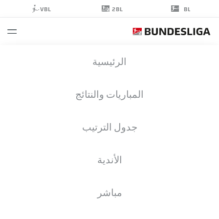
2BL
VBL
BL
LUKAS
الرئيسية
FRENKERT
29
المباريات والنتائج
جدول الترتيب
مدافع
الأندية
EINTRACHT BRAUNSCHWEIG
إحصائيات موسم 2026/2027
الأهداف
زملاء الفريق
مباشر