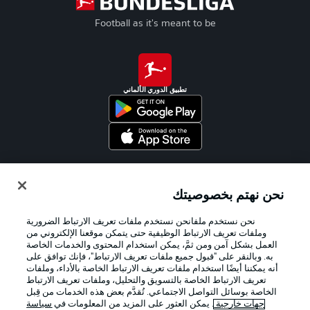
Football as it's meant to be
تطبيق الدوري الألماني
Official Partners
نحن نهتم بخصوصيتك
نحن نستخدم ملفانحن نستخدم ملفات تعريف الارتباط الضرورية
وملفات تعريف الارتباط الوظيفية حتى يتمكن موقعنا الإلكتروني من
العمل بشكل آمن ومن ثمَّ، يمكن استخدام المحتوى والخدمات الخاصة
به. وبالنقر على "قبول جميع ملفات تعريف الارتباط"، فإنك توافق على
أنه يمكننا أيضًا استخدام ملفات تعريف الارتباط الخاصة بالأداء، وملفات
تعريف الارتباط الخاصة بالتسويق والتحليل، وملفات تعريف الارتباط
الخاصة بوسائل التواصل الاجتماعي. تُقدَّم بعض هذه الخدمات من قِبل
جهات خارجية
. يمكن العثور على المزيد من المعلومات في
سياسة