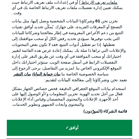
ملفات تعريف الارتباط
] أو في إعدادات ملف تعريف الارتباط حيث
يمكنك تعيين إدارة تفضيلات ملفات تعريف الارتباط الخاصة بك في أي
الإعلانات
الإخطارات القانونية
وقت..
إدارة التفضيلات
بيان الخصوصية
نخزن نحن
61
وشركاؤنا البيانات الشخصية ونصل إليها، مثل بيانات
التصفح أو المعرفات الفريدة، على جهازك. يُمكّن تحديد أوافق تقنيات
شروط الاستخدام
الوظائف
التتبع من دعم الأغراض المعروضة في إطار معالجتنا وشركائنا للبيانات
جهة النشر
تواصل معنا
التي يجب توفيرها. سيؤدي تحديد رفض الكل أو سحب موافقتك إلى
تعطيلها. إذا تم تعطيل أدوات التتبع، فقد لا تكون بعض المحتويات
اللاعبون
والإعلانات التي تراها ذا صلة بك. يمكنك إعادة عرض هذه القائمة لتغيير
اختياراتك أو سحب الموافقة في أي وقت عن طريق النقر على إدارة
التفضيلات الرابط في أسفل صفحة الويب. ستؤثر اختياراتك داخل
الموقع الإلكتروني الخاص بنا. لمزيد من التفاصيل، يرجى الرجوع إلى
سياسة الخصوصية الخاصة بنا.
بيان حماية البيانات
بيان النشر
نعمد نحن وشركاؤنا إلى معالجة البيانات لتقديم:
استخدام بيانات الموقع الجغرافي الدقيقة. فحص خصائص الجهاز بشكل
فعال من أجل تحديد الهوية. تخزين المعلومات و/أو الوصول إليها على
أحد الأجهزة. الإعلانات والمحتوى المخصصان وقياس أداء الإعلانات
والمحتوى وأبحاث الجمهور وتطوير الخدمات.
© 2026 Bundesliga-Gruppe GmbH
قائمة الشركاء (المورّدون)
اختر اللغة
أوافق
العربية