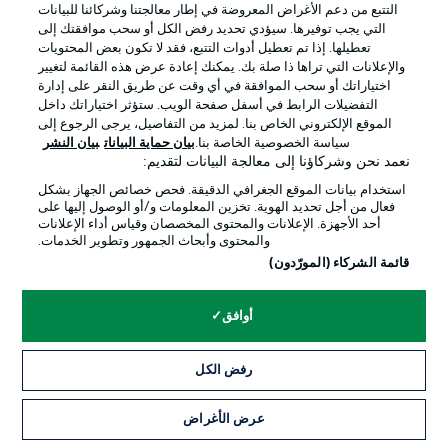
التتبع من دعم الأغراض المعروضة في إطار معالجتنا وشركائنا للبيانات
جهة النشر
تواصل معنا
التي يجب توفيرها. سيؤدي تحديد رفض الكل أو سحب موافقتك إلى
تعطيلها. إذا تم تعطيل أدوات التتبع، فقد لا تكون بعض المحتويات
اللاعبون
والإعلانات التي تراها ذا صلة بك. يمكنك إعادة عرض هذه القائمة لتغيير
اختياراتك أو سحب الموافقة في أي وقت عن طريق النقر على إدارة
التفضيلات الرابط في أسفل صفحة الويب. ستؤثر اختياراتك داخل
الموقع الإلكتروني الخاص بنا. لمزيد من التفاصيل، يرجى الرجوع إلى
سياسة الخصوصية الخاصة بنا.
بيان حماية البيانات
بيان النشر
نعمد نحن وشركاؤنا إلى معالجة البيانات لتقديم:
استخدام بيانات الموقع الجغرافي الدقيقة. فحص خصائص الجهاز بشكل
فعال من أجل تحديد الهوية. تخزين المعلومات و/أو الوصول إليها على
أحد الأجهزة. الإعلانات والمحتوى المخصصان وقياس أداء الإعلانات
والمحتوى وأبحاث الجمهور وتطوير الخدمات.
© 2026 Bundesliga-Gruppe GmbH
قائمة الشركاء (المورّدون)
اختر اللغة
أوافق
العربية
رفض الكل
وضع شاشة العرض
عرض الأغراض