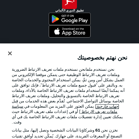
تطبيق الدوري الألماني
Official Partners
نحن نهتم بخصوصيتك
نحن نستخدم ملفانحن نستخدم ملفات تعريف الارتباط الضرورية
وملفات تعريف الارتباط الوظيفية حتى يتمكن موقعنا الإلكتروني من
العمل بشكل آمن ومن ثمَّ، يمكن استخدام المحتوى والخدمات الخاصة
به. وبالنقر على "قبول جميع ملفات تعريف الارتباط"، فإنك توافق على
أنه يمكننا أيضًا استخدام ملفات تعريف الارتباط الخاصة بالأداء، وملفات
تعريف الارتباط الخاصة بالتسويق والتحليل، وملفات تعريف الارتباط
الخاصة بوسائل التواصل الاجتماعي. تُقدَّم بعض هذه الخدمات من قِبل
جهات خارجية
. يمكن العثور على المزيد من المعلومات في
سياسة
ملفات تعريف الارتباط
] أو في إعدادات ملف تعريف الارتباط حيث
يمكنك تعيين إدارة تفضيلات ملفات تعريف الارتباط الخاصة بك في أي
الإعلانات
الإخطارات القانونية
وقت..
إدارة التفضيلات
بيان الخصوصية
نخزن نحن
61
وشركاؤنا البيانات الشخصية ونصل إليها، مثل بيانات
التصفح أو المعرفات الفريدة، على جهازك. يُمكّن تحديد أوافق تقنيات
شروط الاستخدام
الوظائف