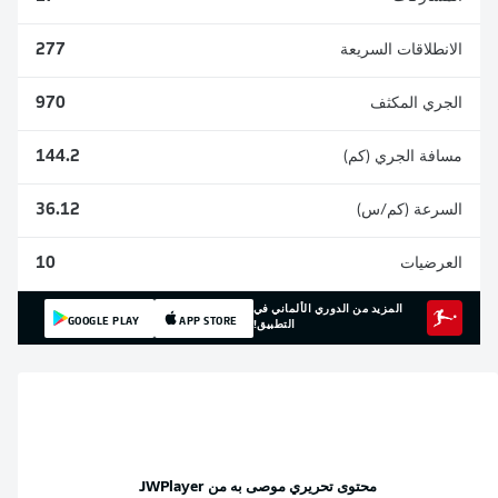
الانطلاقات السريعة
277
الجري المكثف
970
مسافة الجري (كم)
144.2
السرعة (كم/س)
36.12
العرضيات
10
المزيد من الدوري الألماني في
GOOGLE PLAY
APP STORE
التطبيق!
محتوى تحريري موصى به من
JWPlayer