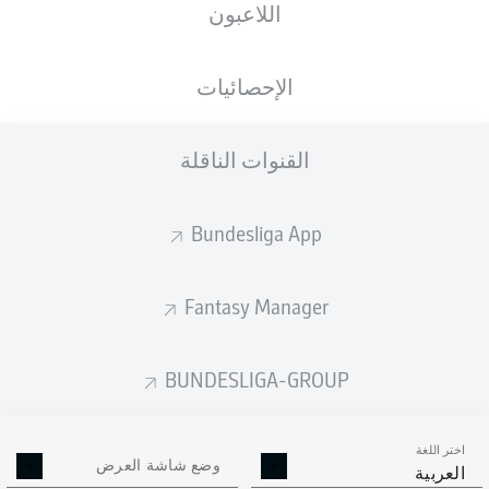
اللاعبون
الجنسية
الطول
الوزن
27.08.1999
72
182
DEU
,
26 عام
KG
CM
GHA
الإحصائيات
القنوات الناقلة
Competition
Bundesliga 2
Bundesliga App
Season
2025/2026
Fantasy Manager
BUNDESLIGA-GROUP
إحصائيات موسم 2025/2026
اختر اللغة
وضع شاشة العرض
العربية
ركلات الجزاء