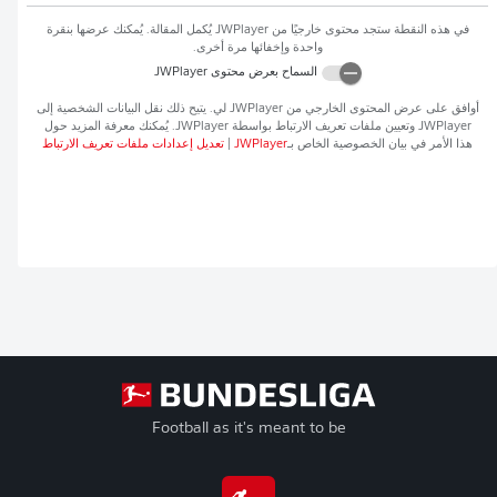
في هذه النقطة ستجد محتوى خارجيًا من
JWPlayer
يُكمل المقالة. يُمكنك عرضها بنقرة
واحدة وإخفائها مرة أخرى.
السماح بعرض محتوى
JWPlayer
أوافق على عرض المحتوى الخارجي من
JWPlayer
لي. يتيح ذلك نقل البيانات الشخصية إلى
JWPlayer
وتعيين ملفات تعريف الارتباط بواسطة
JWPlayer
. يُمكنك معرفة المزيد حول
هذا الأمر في بيان الخصوصية الخاص بـ
JWPlayer
|
تعديل إعدادات ملفات تعريف الارتباط
Football as it's meant to be