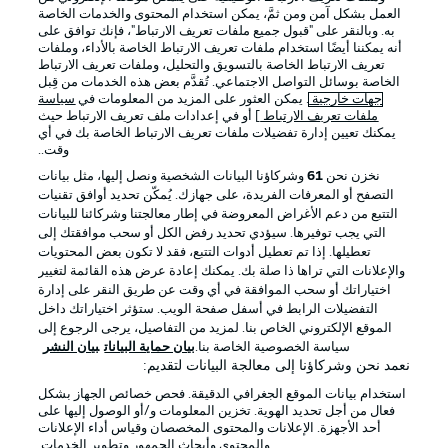
العمل بشكل آمن ومن ثمَّ، يمكن استخدام المحتوى والخدمات الخاصة
به. وبالنقر على "قبول جميع ملفات تعريف الارتباط"، فإنك توافق على
أنه يمكننا أيضًا استخدام ملفات تعريف الارتباط الخاصة بالأداء، وملفات
تعريف الارتباط الخاصة بالتسويق والتحليل، وملفات تعريف الارتباط
الخاصة بوسائل التواصل الاجتماعي. تُقدَّم بعض هذه الخدمات من قِبل
جهات خارجية
. يمكن العثور على المزيد من المعلومات في
سياسة
ملفات تعريف الارتباط
] أو في إعدادات ملف تعريف الارتباط حيث
يمكنك تعيين إدارة تفضيلات ملفات تعريف الارتباط الخاصة بك في أي
الإعلانات
الإخطارات القانونية
وقت..
إدارة التفضيلات
بيان الخصوصية
نخزن نحن
61
وشركاؤنا البيانات الشخصية ونصل إليها، مثل بيانات
التصفح أو المعرفات الفريدة، على جهازك. يُمكّن تحديد أوافق تقنيات
شروط الاستخدام
الوظائف
التتبع من دعم الأغراض المعروضة في إطار معالجتنا وشركائنا للبيانات
جهة النشر
تواصل معنا
التي يجب توفيرها. سيؤدي تحديد رفض الكل أو سحب موافقتك إلى
تعطيلها. إذا تم تعطيل أدوات التتبع، فقد لا تكون بعض المحتويات
اللاعبون
والإعلانات التي تراها ذا صلة بك. يمكنك إعادة عرض هذه القائمة لتغيير
اختياراتك أو سحب الموافقة في أي وقت عن طريق النقر على إدارة
التفضيلات الرابط في أسفل صفحة الويب. ستؤثر اختياراتك داخل
الموقع الإلكتروني الخاص بنا. لمزيد من التفاصيل، يرجى الرجوع إلى
سياسة الخصوصية الخاصة بنا.
بيان حماية البيانات
بيان النشر
نعمد نحن وشركاؤنا إلى معالجة البيانات لتقديم:
استخدام بيانات الموقع الجغرافي الدقيقة. فحص خصائص الجهاز بشكل
فعال من أجل تحديد الهوية. تخزين المعلومات و/أو الوصول إليها على
أحد الأجهزة. الإعلانات والمحتوى المخصصان وقياس أداء الإعلانات
والمحتوى وأبحاث الجمهور وتطوير الخدمات.