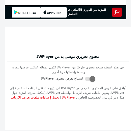
المزيد من الدوري الألماني في
GOOGLE PLAY
APP STORE
التطبيق!
محتوى تحريري موصى به من
JWPlayer
في هذه النقطة ستجد محتوى خارجيًا من
JWPlayer
يُكمل المقالة. يُمكنك عرضها بنقرة
واحدة وإخفائها مرة أخرى.
السماح بعرض محتوى
JWPlayer
أوافق على عرض المحتوى الخارجي من
JWPlayer
لي. يتيح ذلك نقل البيانات الشخصية إلى
JWPlayer
وتعيين ملفات تعريف الارتباط بواسطة
JWPlayer
. يُمكنك معرفة المزيد حول
هذا الأمر في بيان الخصوصية الخاص بـ
JWPlayer
|
تعديل إعدادات ملفات تعريف الارتباط