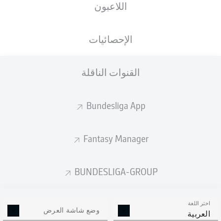
اللاعبون
الجنسية
الطول
الوزن
18.03.2004
80
185
CHE
, ESP
22 عام
KG
CM
الإحصائيات
القنوات الناقلة
Competition
Bundesliga 2
Bundesliga App
Season
Fantasy Manager
BUNDESLIGA-GROUP
إحصائيات موسم 2025/2026
اختر اللغة
وضع شاشة العرض
العربية
الالتحامات الهوائية