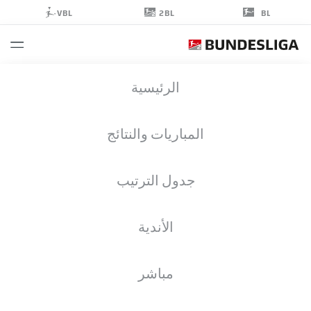
2BL
VBL
BL
MAXWELL
الرئيسية
GYAMFI
4
المباريات والنتائج
جدول الترتيب
مدافع
الأندية
KAISERSLAUTERN
إحصائيات موسم 2026/2027
الأهداف
زملاء الفريق
مباشر