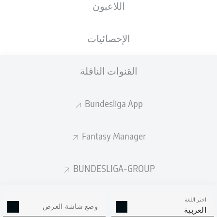
اللاعبون
الجنسية
الطول
الوزن
18.01.2000
83
189
DEU
,
26 عام
KG
CM
GHA
الإحصائيات
القنوات الناقلة
Competition
Bundesliga 2
Bundesliga App
Season
2026/2027
Fantasy Manager
BUNDESLIGA-GROUP
إحصائيات موسم 2026/2027
اختر اللغة
وضع شاشة العرض
العربية
الالتحامات الهوائية