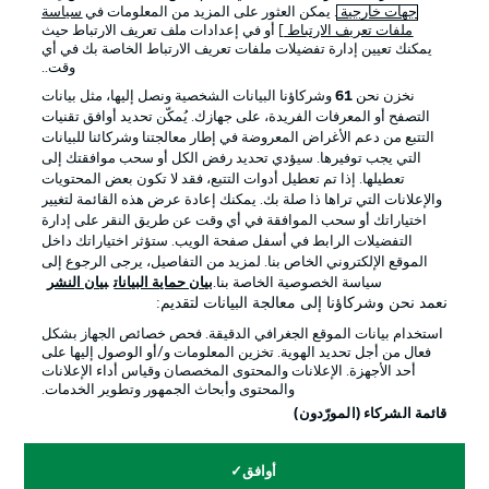
جهات خارجية
. يمكن العثور على المزيد من المعلومات في
سياسة
ملفات تعريف الارتباط
] أو في إعدادات ملف تعريف الارتباط حيث
يمكنك تعيين إدارة تفضيلات ملفات تعريف الارتباط الخاصة بك في أي
الإعلانات
الإخطارات القانونية
وقت..
إدارة التفضيلات
بيان الخصوصية
نخزن نحن
61
وشركاؤنا البيانات الشخصية ونصل إليها، مثل بيانات
التصفح أو المعرفات الفريدة، على جهازك. يُمكّن تحديد أوافق تقنيات
شروط الاستخدام
الوظائف
التتبع من دعم الأغراض المعروضة في إطار معالجتنا وشركائنا للبيانات
جهة النشر
تواصل معنا
التي يجب توفيرها. سيؤدي تحديد رفض الكل أو سحب موافقتك إلى
تعطيلها. إذا تم تعطيل أدوات التتبع، فقد لا تكون بعض المحتويات
اللاعبون
والإعلانات التي تراها ذا صلة بك. يمكنك إعادة عرض هذه القائمة لتغيير
اختياراتك أو سحب الموافقة في أي وقت عن طريق النقر على إدارة
التفضيلات الرابط في أسفل صفحة الويب. ستؤثر اختياراتك داخل
الموقع الإلكتروني الخاص بنا. لمزيد من التفاصيل، يرجى الرجوع إلى
سياسة الخصوصية الخاصة بنا.
بيان حماية البيانات
بيان النشر
نعمد نحن وشركاؤنا إلى معالجة البيانات لتقديم:
استخدام بيانات الموقع الجغرافي الدقيقة. فحص خصائص الجهاز بشكل
فعال من أجل تحديد الهوية. تخزين المعلومات و/أو الوصول إليها على
أحد الأجهزة. الإعلانات والمحتوى المخصصان وقياس أداء الإعلانات
والمحتوى وأبحاث الجمهور وتطوير الخدمات.
© 2026 Bundesliga-Gruppe GmbH
قائمة الشركاء (المورّدون)
اختر اللغة
أوافق
العربية