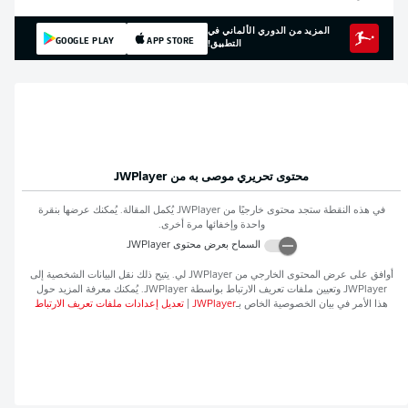
المزيد من الدوري الألماني في
GOOGLE PLAY
APP STORE
التطبيق!
محتوى تحريري موصى به من
JWPlayer
في هذه النقطة ستجد محتوى خارجيًا من
JWPlayer
يُكمل المقالة. يُمكنك عرضها بنقرة
واحدة وإخفائها مرة أخرى.
السماح بعرض محتوى
JWPlayer
أوافق على عرض المحتوى الخارجي من
JWPlayer
لي. يتيح ذلك نقل البيانات الشخصية إلى
JWPlayer
وتعيين ملفات تعريف الارتباط بواسطة
JWPlayer
. يُمكنك معرفة المزيد حول
هذا الأمر في بيان الخصوصية الخاص بـ
JWPlayer
|
تعديل إعدادات ملفات تعريف الارتباط