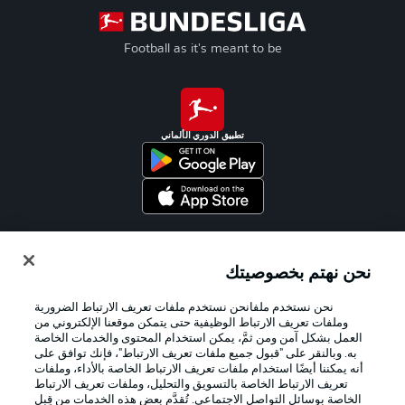
Football as it's meant to be
تطبيق الدوري الألماني
Official Partners
نحن نهتم بخصوصيتك
نحن نستخدم ملفانحن نستخدم ملفات تعريف الارتباط الضرورية
وملفات تعريف الارتباط الوظيفية حتى يتمكن موقعنا الإلكتروني من
العمل بشكل آمن ومن ثمَّ، يمكن استخدام المحتوى والخدمات الخاصة
به. وبالنقر على "قبول جميع ملفات تعريف الارتباط"، فإنك توافق على
أنه يمكننا أيضًا استخدام ملفات تعريف الارتباط الخاصة بالأداء، وملفات
تعريف الارتباط الخاصة بالتسويق والتحليل، وملفات تعريف الارتباط
الخاصة بوسائل التواصل الاجتماعي. تُقدَّم بعض هذه الخدمات من قِبل