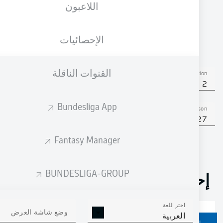
اللاعبون
الجنسية
الطول
الوزن
22.03.2006
71
178
CHE
,
20 عام
KG
CM
CMR
الإحصائيات
القنوات الناقلة
Competition
Bundesliga 2
Bundesliga App
Season
2026/2027
Fantasy Manager
BUNDESLIGA-GROUP
إحصائيات موسم 2026/2027
اختر اللغة
وضع شاشة العرض
العربية
ركلات الجزاء