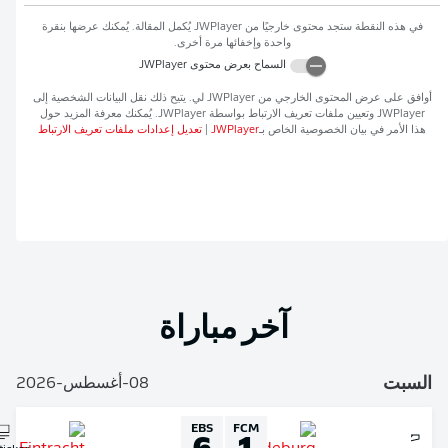
في هذه النقطة ستجد محتوى خارجيًا من
JWPlayer
يُكمل المقالة. يُمكنك عرضها بنقرة
واحدة وإخفائها مرة أخرى.
السماح بعرض محتوى
JWPlayer
افق على عرض المحتوى الخارجي من
JWPlayer
لي. يتيح ذلك نقل البيانات الشخصية إلى
JWPlaye
وتعيين ملفات تعريف الارتباط بواسطة
JWPlayer
. يُمكنك معرفة المزيد حول
ذا الأمر في بيان الخصوصية الخاص بـ
JWPlayer
|
تعديل إعدادات ملفات تعريف الارتباط
آخر مباراة
لسبت
08-أغسطس-2026
EBS
FCM
6
1