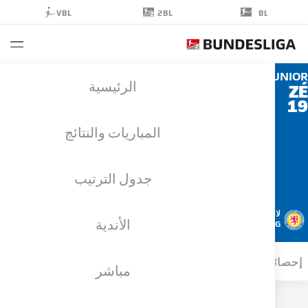
2BL
VBL
BL
JUN
الرئيسية
المباريات والنتائج
جدول الترتيب
لاعب وسط
الأندية
EINTRACHT BRAUNSCHWEIG
ائيات موسم 2026/2027
الأهداف
زملاء الفريق
مباشر