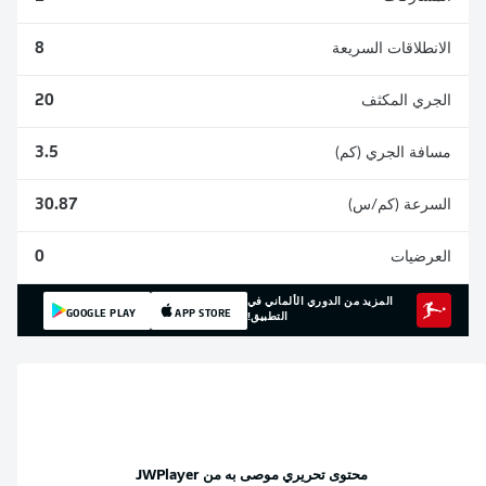
الانطلاقات السريعة
8
الجري المكثف
20
مسافة الجري (كم)
3.5
السرعة (كم/س)
30.87
العرضيات
0
المزيد من الدوري الألماني في
GOOGLE PLAY
APP STORE
التطبيق!
محتوى تحريري موصى به من
JWPlayer