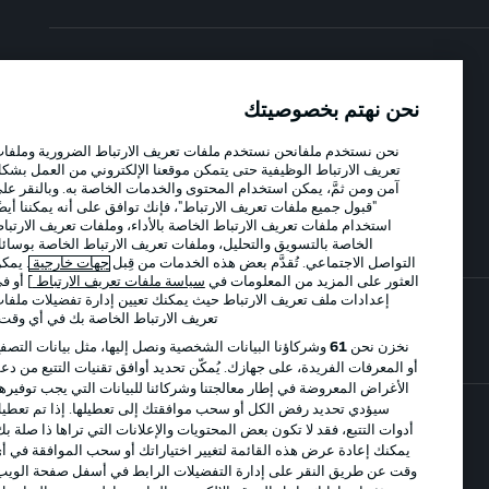
الإعلانات
الإخطارات القانونية
نحن نهتم بخصوصيتك
إدارة التفضيلات
بيان الخصوصية
نحن نستخدم ملفانحن نستخدم ملفات تعريف الارتباط الضرورية وملفات
شروط الاستخدام
الوظائف
تعريف الارتباط الوظيفية حتى يتمكن موقعنا الإلكتروني من العمل بشكل
جهة النشر
تواصل معنا
آمن ومن ثمَّ، يمكن استخدام المحتوى والخدمات الخاصة به. وبالنقر على
"قبول جميع ملفات تعريف الارتباط"، فإنك توافق على أنه يمكننا أيضًا
اللاعبون
استخدام ملفات تعريف الارتباط الخاصة بالأداء، وملفات تعريف الارتباط
الخاصة بالتسويق والتحليل، وملفات تعريف الارتباط الخاصة بوسائل
التواصل الاجتماعي. تُقدَّم بعض هذه الخدمات من قِبل
جهات خارجية
. يمكن
العثور على المزيد من المعلومات في
سياسة ملفات تعريف الارتباط
] أو في
إعدادات ملف تعريف الارتباط حيث يمكنك تعيين إدارة تفضيلات ملفات
تعريف الارتباط الخاصة بك في أي وقت..
نخزن نحن
61
وشركاؤنا البيانات الشخصية ونصل إليها، مثل بيانات التصفح
أو المعرفات الفريدة، على جهازك. يُمكّن تحديد أوافق تقنيات التتبع من دعم
الأغراض المعروضة في إطار معالجتنا وشركائنا للبيانات التي يجب توفيرها.
سيؤدي تحديد رفض الكل أو سحب موافقتك إلى تعطيلها. إذا تم تعطيل
أدوات التتبع، فقد لا تكون بعض المحتويات والإعلانات التي تراها ذا صلة بك.
© 2026 Bundesliga-Gruppe GmbH
يمكنك إعادة عرض هذه القائمة لتغيير اختياراتك أو سحب الموافقة في أي
وقت عن طريق النقر على إدارة التفضيلات الرابط في أسفل صفحة الويب.