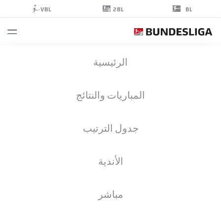
2BL
VBL
BL
TOLCAY
الرئيسية
CIĞERCI
10
المباريات والنتائج
جدول الترتيب
لاعب وسط
الأندية
FC ENERGIE COTTBUS
إحصائيات موسم 2026/2027
الأهداف
زملاء الفريق
مباشر