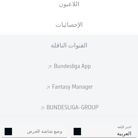
اللاعبون
الجنسية
الطول
الوزن
24.01.1995
81
181
DEU
, TUR
31 عام
KG
CM
الإحصائيات
القنوات الناقلة
Competition
Bundesliga 2
Bundesliga App
Season
2026/2027
Fantasy Manager
BUNDESLIGA-GROUP
إحصائيات موسم 2026/2027
اختر اللغة
وضع شاشة العرض
العربية
الالتحامات الهوائية