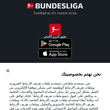
Football as it's meant to be
تطبيق الدوري الألماني
Official Partners
نحن نهتم بخصوصيتك
نحن نستخدم ملفانحن نستخدم ملفات تعريف الارتباط الضرورية
وملفات تعريف الارتباط الوظيفية حتى يتمكن موقعنا الإلكتروني من
العمل بشكل آمن ومن ثمَّ، يمكن استخدام المحتوى والخدمات الخاصة
به. وبالنقر على "قبول جميع ملفات تعريف الارتباط"، فإنك توافق على
أنه يمكننا أيضًا استخدام ملفات تعريف الارتباط الخاصة بالأداء، وملفات
تعريف الارتباط الخاصة بالتسويق والتحليل، وملفات تعريف الارتباط
الخاصة بوسائل التواصل الاجتماعي. تُقدَّم بعض هذه الخدمات من قِبل