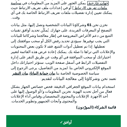
جهات خارجية
. يمكن العثور على المزيد من المعلومات في
سياسة
ملفات تعريف الارتباط
] أو في إعدادات ملف تعريف الارتباط حيث
يمكنك تعيين إدارة تفضيلات ملفات تعريف الارتباط الخاصة بك في أي
الإعلانات
الإخطارات القانونية
وقت..
إدارة التفضيلات
بيان الخصوصية
نخزن نحن
61
وشركاؤنا البيانات الشخصية ونصل إليها، مثل بيانات
التصفح أو المعرفات الفريدة، على جهازك. يُمكّن تحديد أوافق تقنيات
شروط الاستخدام
الوظائف
التتبع من دعم الأغراض المعروضة في إطار معالجتنا وشركائنا للبيانات
جهة النشر
تواصل معنا
التي يجب توفيرها. سيؤدي تحديد رفض الكل أو سحب موافقتك إلى
تعطيلها. إذا تم تعطيل أدوات التتبع، فقد لا تكون بعض المحتويات
اللاعبون
والإعلانات التي تراها ذا صلة بك. يمكنك إعادة عرض هذه القائمة لتغيير
اختياراتك أو سحب الموافقة في أي وقت عن طريق النقر على إدارة
التفضيلات الرابط في أسفل صفحة الويب. ستؤثر اختياراتك داخل
الموقع الإلكتروني الخاص بنا. لمزيد من التفاصيل، يرجى الرجوع إلى
سياسة الخصوصية الخاصة بنا.
بيان حماية البيانات
بيان النشر
نعمد نحن وشركاؤنا إلى معالجة البيانات لتقديم:
استخدام بيانات الموقع الجغرافي الدقيقة. فحص خصائص الجهاز بشكل
فعال من أجل تحديد الهوية. تخزين المعلومات و/أو الوصول إليها على
أحد الأجهزة. الإعلانات والمحتوى المخصصان وقياس أداء الإعلانات
والمحتوى وأبحاث الجمهور وتطوير الخدمات.
© 2026 Bundesliga-Gruppe GmbH
قائمة الشركاء (المورّدون)
اختر اللغة
أوافق
العربية