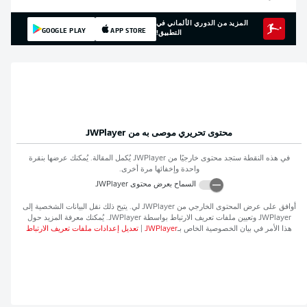
المزيد من الدوري الألماني في
GOOGLE PLAY
APP STORE
التطبيق!
محتوى تحريري موصى به من
JWPlayer
في هذه النقطة ستجد محتوى خارجيًا من
JWPlayer
يُكمل المقالة. يُمكنك عرضها بنقرة
واحدة وإخفائها مرة أخرى.
السماح بعرض محتوى
JWPlayer
أوافق على عرض المحتوى الخارجي من
JWPlayer
لي. يتيح ذلك نقل البيانات الشخصية إلى
JWPlayer
وتعيين ملفات تعريف الارتباط بواسطة
JWPlayer
. يُمكنك معرفة المزيد حول
هذا الأمر في بيان الخصوصية الخاص بـ
JWPlayer
|
تعديل إعدادات ملفات تعريف الارتباط